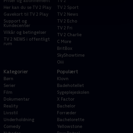
Priser og abonnement
TV 2
Her kan du se TV 2 Play
TV 2 Sport
Gavekort til TV 2 Play
TV 2 News
Support og
TV 2 Echo
Kundecenter
TV 2 Fri
Vilkår og betingelser
TV 2 Charlie
TV 2 NEWS i offentligt
C More
rum
BritBox
SkyShowtime
Oiii
Kategorier
Populært
Børn
Klovn
Serier
Badehotellet
Film
Sygeplejeskolen
Dokumentar
X Factor
Reality
Bachelor
Livsstil
Forræder
Underholdning
Bachelorette
Comedy
Yellowstone