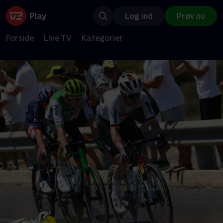
Log ind
Prøv nu
Forside
Live TV
Kategorier