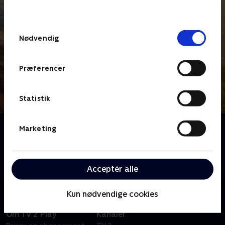
behandler dine oplysninger i
TV 2s privatlivspolitik
.
Samtykkevalg
Nødvendig
Præferencer
Statistik
Om Tour de France - Etaper
Marketing
Se eller gense etaperne fra Tour de France 2026, der
denne gang starter Barcelona og afsluttes i gaderne i
Paris på Champs-Élysées.
Acceptér alle
Kun nødvendige cookies
Om TV 2 Play
Kanaler