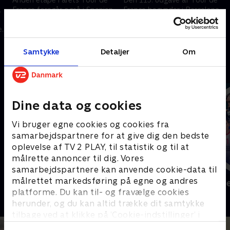
a
France foregår også i Spanien,
France begynder i Barcelona
nærmere bestemt i og omkring
med en holdtidskørsel på 19,6
er
Barcelona.
kilometer.
5. juli 2026 • 246 min
4. juli 2026 • 155 min
Samtykke
Detaljer
Om
Andre så også
Dine data og cookies
Vi bruger egne cookies og cookies fra
samarbejdspartnere for at give dig den bedste
oplevelse af TV 2 PLAY, til statistik og til at
målrette annoncer til dig. Vores
samarbejdspartnere kan anvende cookie-data til
målrettet markedsføring på egne og andres
Sport Fokus
Højdepunkt
platforme. Du kan til- og fravælge cookies
Sport
Sport
herunder, og du kan altid trække dit samtykke
tilbage ved at klikke på ’Cookie-indstillinger’ i
bunden af siden. Læs mere om hvordan TV 2