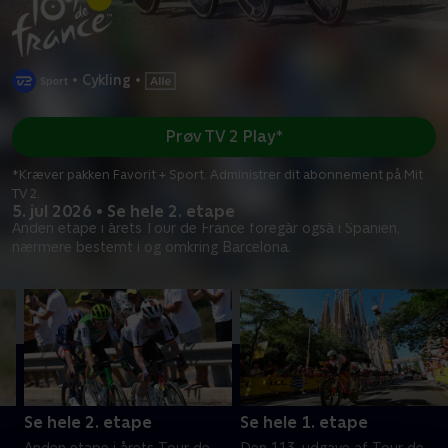
•
Cykling
•
Prøv TV 2 Play*
*Kræver pakken Favorit + Sport. Administrer dit abonnement på Mit
TV 2.
5. jul 2026 • Se hele 2. etape
Anden etape i årets Tour de France foregår også i Spanien,
nærmere bestemt i og omkring Barcelona.
Se hele 2. etape
Se hele 1. etape
Anden etape i årets Tour de
Den 113. udgave af Tour de