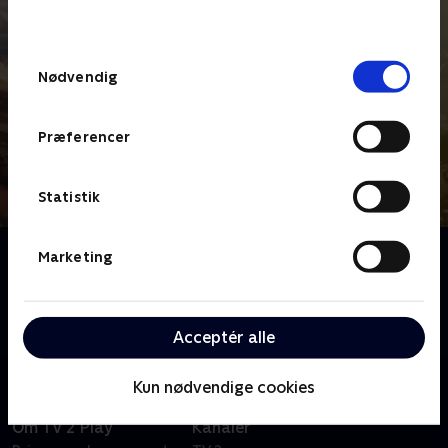
behandler dine oplysninger i
TV 2s privatlivspolitik
.
Samtykkevalg
Nødvendig
Præferencer
Statistik
Om Tour de France - Etaper
Marketing
Se eller gense etaperne fra Tour de France 2026, der
denne gang starter Barcelona og afsluttes i gaderne i
Paris på Champs-Élysées.
Acceptér alle
Kun nødvendige cookies
Om TV 2 Play
Kanaler