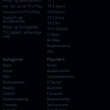
Priser og abonnement
TV 2
Her kan du se TV 2 Play
TV 2 Sport
Gavekort til TV 2 Play
TV 2 News
Support og
TV 2 Echo
Kundecenter
TV 2 Fri
Vilkår og betingelser
TV 2 Charlie
TV 2 NEWS i offentligt
C More
rum
BritBox
SkyShowtime
Oiii
Kategorier
Populært
Børn
Klovn
Serier
Badehotellet
Film
Sygeplejeskolen
Dokumentar
X Factor
Reality
Bachelor
Livsstil
Forræder
Underholdning
Bachelorette
Comedy
Yellowstone