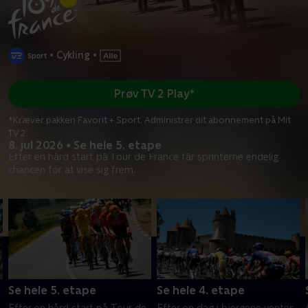
•
Cykling
•
Prøv TV 2 Play*
*Kræver pakken Favorit + Sport. Administrer dit abonnement på Mit
TV 2.
8. jul 2026 • Se hele 5. etape
Efter en hård start på Tour de France får sprinterne endelig
chancen for at vise sig frem.
Se hele 5. etape
Se hele 4. etape
Efter en hård start på Tour de
Efter en dag i bjergene venter