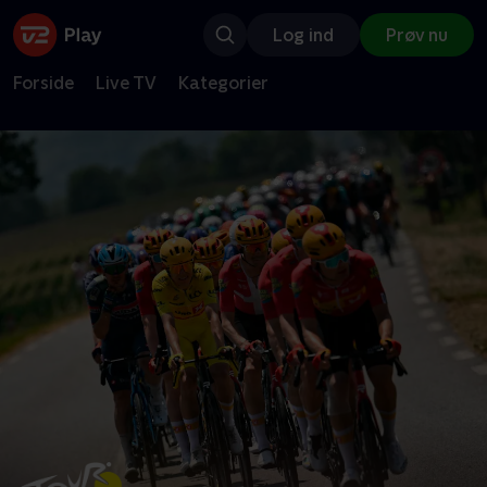
Log ind
Prøv nu
Forside
Live TV
Kategorier