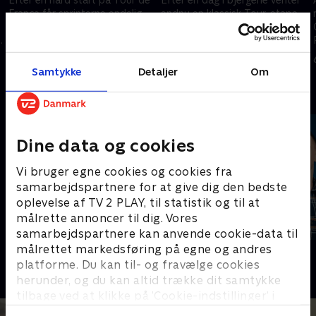
France får sprinterne endelig
endnu en klassisk Tour-etape
chancen for at vise sig frem.
fra den ikoniske bymur i
Carcassonne til Foix.
8. juli 2026 • 232 min
7. juli 2026 • 285 min
Samtykke
Detaljer
Om
Andre så også
Dine data og cookies
Vi bruger egne cookies og cookies fra
samarbejdspartnere for at give dig den bedste
oplevelse af TV 2 PLAY, til statistik og til at
målrette annoncer til dig. Vores
samarbejdspartnere kan anvende cookie-data til
målrettet markedsføring på egne og andres
Sport Fokus
PLAYER
platforme. Du kan til- og fravælge cookies
Sport
Fodbold
herunder, og du kan altid trække dit samtykke
tilbage ved at klikke på ’Cookie-indstillinger’ i
bunden af siden. Læs mere om hvordan TV 2