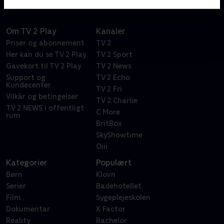
Om TV 2 Play
Kanaler
Priser og abonnement
TV 2
Her kan du se TV 2 Play
TV 2 Sport
Gavekort til TV 2 Play
TV 2 News
Support og
TV 2 Echo
Kundecenter
TV 2 Fri
Vilkår og betingelser
TV 2 Charlie
TV 2 NEWS i offentligt
C More
rum
BritBox
SkyShowtime
Oiii
Kategorier
Populært
Børn
Klovn
Serier
Badehotellet
Film
Sygeplejeskolen
Dokumentar
X Factor
Reality
Bachelor