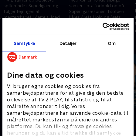
spillerunde i Superligaen og
samler Totalfodbold op på
følger fejringen af
Superligasæsonen. I sofaen
mesterskabet i Aarhus. Med
kåres Årets Hold og Årets
Jesper Amter, Lars Jakobsen
Spiller og de bedste
17. maj 2026 • 101 min
11. maj 2026 • 64 min
og Jonas Hebo.
jubelscener granskes på finurlig
vis.
Samtykke
Detaljer
Om
Andre så også
Dine data og cookies
Vi bruger egne cookies og cookies fra
samarbejdspartnere for at give dig den bedste
oplevelse af TV 2 PLAY, til statistik og til at
målrette annoncer til dig. Vores
samarbejdspartnere kan anvende cookie-data til
Serie A
PLAYER
målrettet markedsføring på egne og andres
Fodbold
Fodbold
platforme. Du kan til- og fravælge cookies
herunder, og du kan altid trække dit samtykke