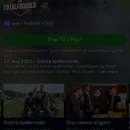
•
Fodbold
•
Prøv TV 2 Play*
*Kræver pakken Favorit + Sport. Administrer dit abonnement på Mit
TV 2.
17. maj 2026 • Sidste spillerunde
TV 2 samler op på sidste spillerunde i Superligaen og følger
fejringen af mesterskabet i Aarhus. Med Jesper
...
Læs mere
Sidste spillerunde
Stor sæson afgjort
TV 2 samler op på sidste
Med kun én runde tilbage