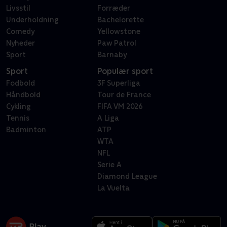
Livsstil
Forræder
Underholdning
Bachelorette
Comedy
Yellowstone
Nyheder
Paw Patrol
Sport
Barnaby
Sport
Populær sport
Fodbold
3F Superliga
Håndbold
Tour de France
Cykling
FIFA VM 2026
Tennis
A Liga
Badminton
ATP
WTA
NFL
Serie A
Diamond League
La Vuelta