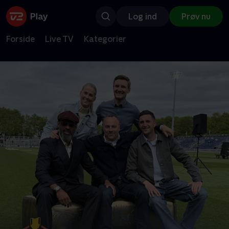
Log ind
Prøv nu
Forside
Live TV
Kategorier