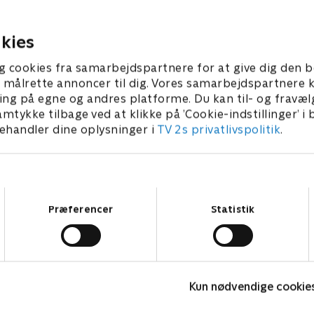
i Noah. Men en
Alison må håndtere Luise, 
ækkende begivenhed knuser
prøver at komme tæt på sin
 en nem affære. .
igen
kies
er 2025 • 60 min
1. september 2025 • 60 min
g cookies fra samarbejdspartnere for at give dig den b
l at målrette annoncer til dig. Vores samarbejdspartner
ing på egne og andres platforme. Du kan til- og fravæl
amtykke tilbage ved at klikke på ’Cookie-indstillinger’ i
handler dine oplysninger i
TV 2s privatlivspolitik
.
Samtykkevalg
Præferencer
Statistik
Happy fucking Pride
F
Kun nødvendige cookie
Drama • 1 sæsoner
D