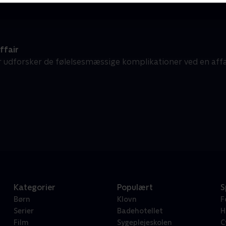
ffair
r udforsker de følelsesmæssige komplikationer ved en aff
Kategorier
Populært
S
Børn
Klovn
F
Serier
Badehotellet
H
Film
Sygeplejeskolen
C