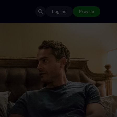
Log ind
Prøv nu