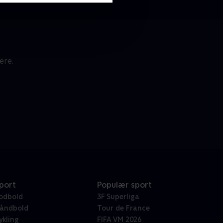
ære.
port
Populær sport
odbold
3F Superliga
åndbold
Tour de France
ykling
FIFA VM 2026