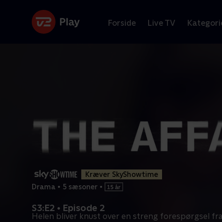
Forside
Live TV
Kategori
Kræver SkyShowtime
Drama
•
5 sæsoner
•
S3:E2 • Episode 2
Helen bliver knust over en streng forespørgsel fr