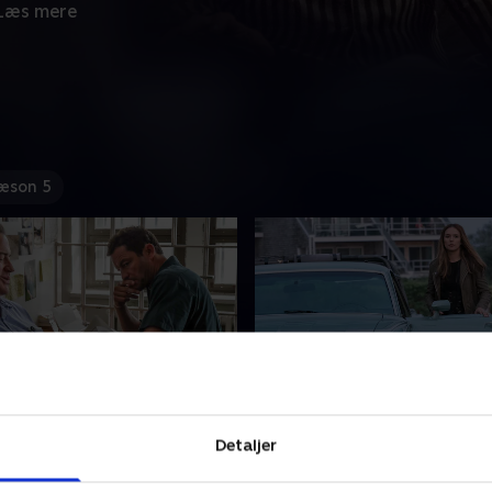
Læs mere
æson 5
de 3
4. Episode 4
Detaljer
flygter fra hemmeligheder i
Cole er i en umulig situation på grund
finder en tillokkende
af Alisons tilbagevenden i ha