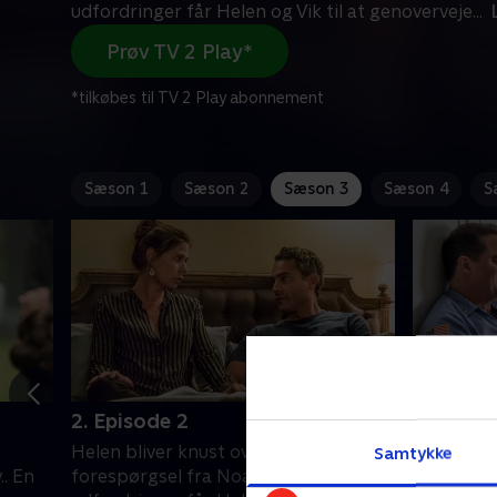
udfordringer får Helen og Vik til at genoverveje
...
Prøv TV 2 Play*
*tilkøbes til TV 2 Play abonnement
Sæson 1
Sæson 2
Sæson 3
Sæson 4
S
2. Episode 2
3. Episo
Helen bliver knust over en streng
Juliette 
Samtykke
.. En
forespørgsel fra Noah, og
Paris, og 