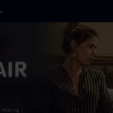
er
a Noah, og