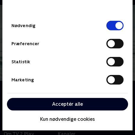
bunden af siden. Læs mere om hvordan TV 2
behandler dine oplysninger i
TV 2s privatlivspolitik
.
Samtykkevalg
Nødvendig
Præferencer
Statistik
Marketing
Om The Affair
The Affair udforsker de følelsesmæssige
komplikationer ved en affære.
Acceptér alle
Kun nødvendige cookies
Om TV 2 Play
Kanaler