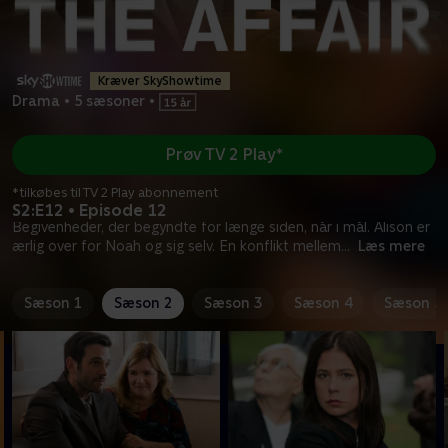
Kræver SkyShowtime
Drama
•
5 sæsoner
•
Prøv TV 2 Play*
*tilkøbes til TV 2 Play abonnement
S2:E12 • Episode 12
Begivenheder, der begyndte for længe siden, når i mål. Alison er
ærlig over for Noah og sig selv. En konflikt mellem
...
Læs mere
Sæson 1
Sæson 2
Sæson 3
Sæson 4
Sæson 5