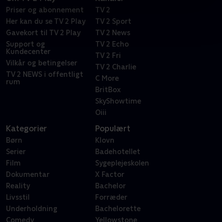
Priser og abonnement
TV 2
Her kan du se TV 2 Play
TV 2 Sport
Gavekort til TV 2 Play
TV 2 News
Support og
TV 2 Echo
Kundecenter
TV 2 Fri
Vilkår og betingelser
TV 2 Charlie
TV 2 NEWS i offentligt
C More
rum
BritBox
SkyShowtime
Oiii
Kategorier
Populært
Børn
Klovn
Serier
Badehotellet
Film
Sygeplejeskolen
Dokumentar
X Factor
Reality
Bachelor
Livsstil
Forræder
Underholdning
Bachelorette
Comedy
Yellowstone