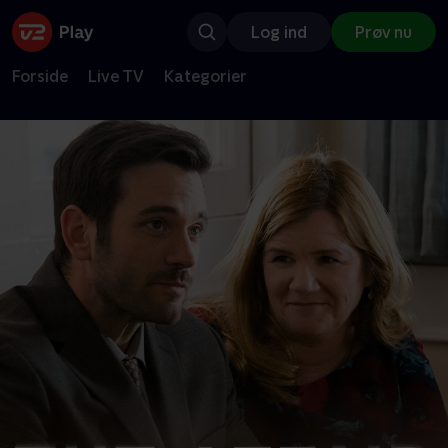
Log ind
Prøv nu
Forside
Live TV
Kategorier