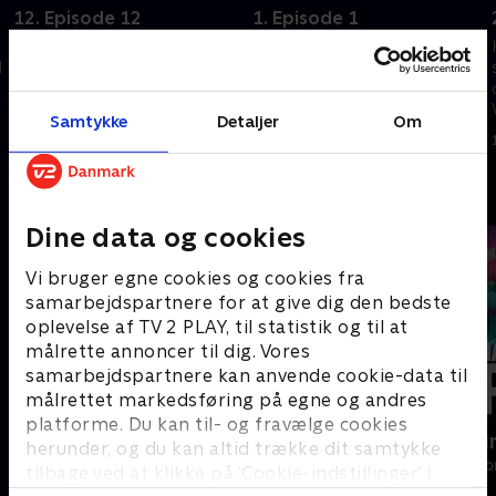
12. Episode 12
1. Episode 1
Begivenheder, der begyndte
Noah er plaget af modgang og
l
for længe siden, når i mål.
kæmper med at navigere i sit
Alison er ærlig over for Noah
liv.. En ny kærlighed er ikke nok
og sig selv. En konflikt mellem
til at overvinde fornemmelsen
Samtykke
Detaljer
Om
Cole og Scotty bliver fulgt af
af forestående rædsel
1. september 2025 • 60 min
1. september 2025 • 60 min
en tragedie
Andre så også
Dine data og cookies
Vi bruger egne cookies og cookies fra
samarbejdspartnere for at give dig den bedste
oplevelse af TV 2 PLAY, til statistik og til at
målrette annoncer til dig. Vores
samarbejdspartnere kan anvende cookie-data til
målrettet markedsføring på egne og andres
platforme. Du kan til- og fravælge cookies
Nepobaby
Happy fucki
herunder, og du kan altid trække dit samtykke
Drama • 1 sæsoner
Drama • 1 sæso
tilbage ved at klikke på ’Cookie-indstillinger’ i