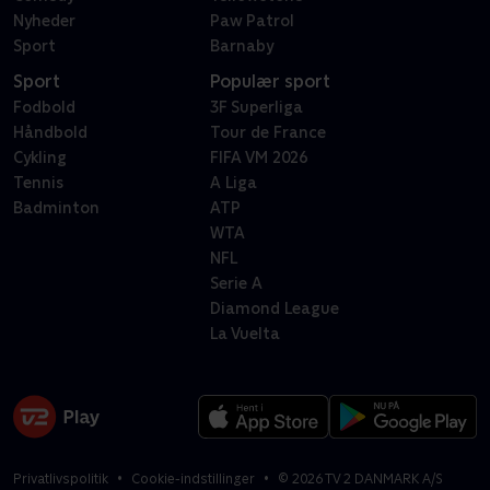
Nyheder
Paw Patrol
Sport
Barnaby
Sport
Populær sport
Fodbold
3F Superliga
Håndbold
Tour de France
Cykling
FIFA VM 2026
Tennis
A Liga
Badminton
ATP
WTA
NFL
Serie A
Diamond League
La Vuelta
Privatlivspolitik
Cookie-indstillinger
©
2026
TV 2 DANMARK A/S