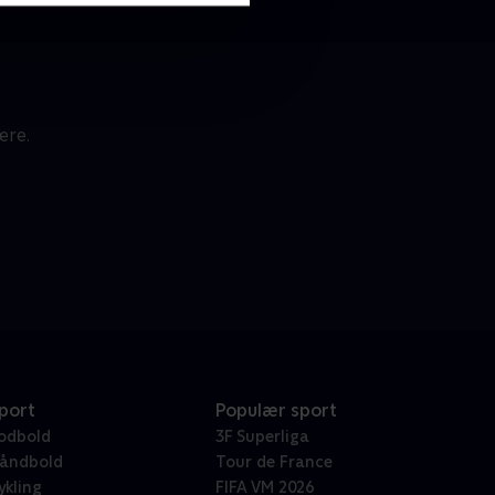
ære.
port
Populær sport
odbold
3F Superliga
åndbold
Tour de France
ykling
FIFA VM 2026