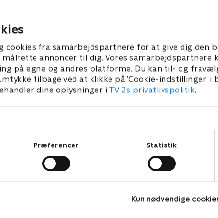
 i en ny rolle, og forvirret
fra en sexet, men frustreren
neys planer. Noah er ved at
Noah står over for en frygte
rollen
erkendelse
kies
er 2025 • 60 min
1. september 2025 • 60 min
g cookies fra samarbejdspartnere for at give dig den b
l at målrette annoncer til dig. Vores samarbejdspartner
ing på egne og andres platforme. Du kan til- og fravæl
amtykke tilbage ved at klikke på ’Cookie-indstillinger’ i
handler dine oplysninger i
TV 2s privatlivspolitik
.
Samtykkevalg
Præferencer
Statistik
Happy fucking Pride
F
Kun nødvendige cookie
Drama • 1 sæsoner
D