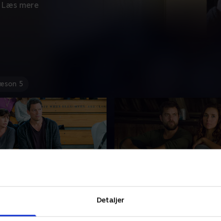
Læs mere
æson 5
de 8
9. Episode 9
Detaljer
mpus, hvor de mødte
Alison tager på en stor rejse
 bliver Helen benovet over
Helen får uventet opmærk