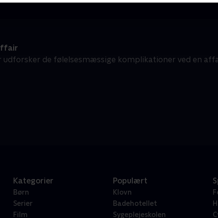
ffair
r udforsker de følelsesmæssige komplikationer ved en aff
Kategorier
Populært
S
Børn
Klovn
F
Serier
Badehotellet
H
Film
Sygeplejeskolen
C