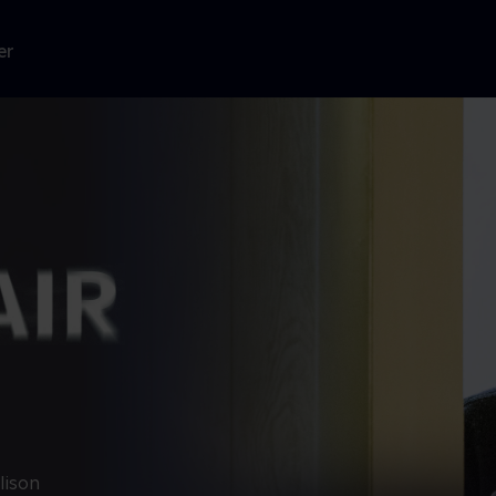
er
lison