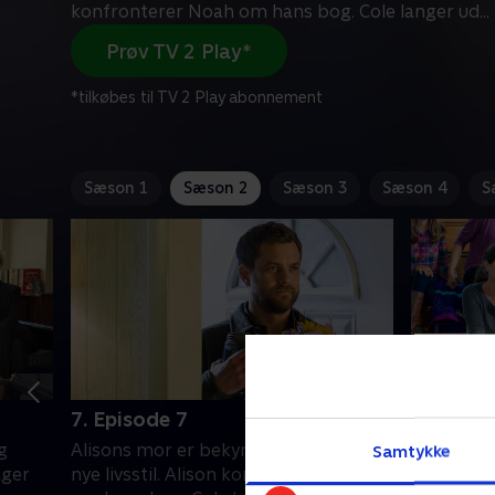
konfronterer Noah om hans bog. Cole langer ud
...
Prøv TV 2 Play*
*tilkøbes til TV 2 Play abonnement
Sæson 1
Sæson 2
Sæson 3
Sæson 4
S
7. Episode 7
8. Episo
g
Alisons mor er bekymret over Noahs
På det ca
Samtykke
ager
nye livsstil. Alison konfronterer Noah
hinanden,