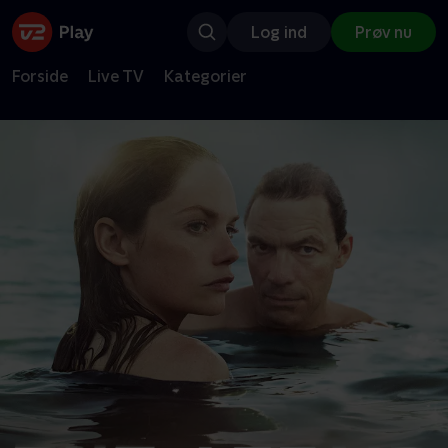
Log ind
Prøv nu
Forside
Live TV
Kategorier