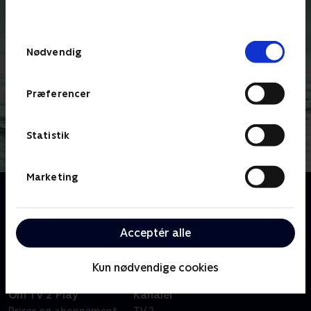
behandler dine oplysninger i
TV 2s privatlivspolitik
.
Samtykkevalg
Nødvendig
Præferencer
Statistik
Marketing
Om The Affair
The Affair udforsker de følelsesmæssige
komplikationer ved en affære.
Acceptér alle
Kun nødvendige cookies
Om TV 2 Play
Kanaler