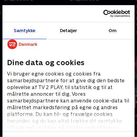
Noah og Helen går efter en
Alisons sommer med Noah
n
venskabelig skilsmisse, men
bliver forstyrret af en
komplikationer afslører
uvelkommen gæst. Imens
r
konflikter. Overraskende
vækker Coles selvdestruktive
udviklinger leder til uventede
livsstil bekymring hos alle
Samtykke
Detaljer
Om
1. september 2025 • 60 min
1. september 2025 • 60 min
følelser for Helen
Andre så også
Dine data og cookies
Vi bruger egne cookies og cookies fra
samarbejdspartnere for at give dig den bedste
oplevelse af TV 2 PLAY, til statistik og til at
målrette annoncer til dig. Vores
samarbejdspartnere kan anvende cookie-data til
målrettet markedsføring på egne og andres
platforme. Du kan til- og fravælge cookies
Nepobaby
Happy fucki
herunder, og du kan altid trække dit samtykke
Drama • 1 sæsoner
Drama • 1 sæso
tilbage ved at klikke på ’Cookie-indstillinger’ i
bunden af siden. Læs mere om hvordan TV 2