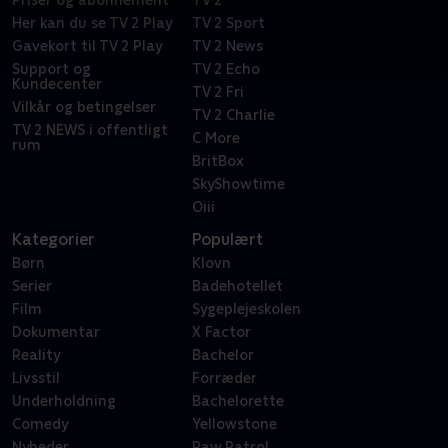
Priser og abonnement
TV 2
Her kan du se TV 2 Play
TV 2 Sport
Gavekort til TV 2 Play
TV 2 News
Support og
TV 2 Echo
Kundecenter
TV 2 Fri
Vilkår og betingelser
TV 2 Charlie
TV 2 NEWS i offentligt
C More
rum
BritBox
SkyShowtime
Oiii
Kategorier
Populært
Børn
Klovn
Serier
Badehotellet
Film
Sygeplejeskolen
Dokumentar
X Factor
Reality
Bachelor
Livsstil
Forræder
Underholdning
Bachelorette
Comedy
Yellowstone
Nyheder
Paw Patrol