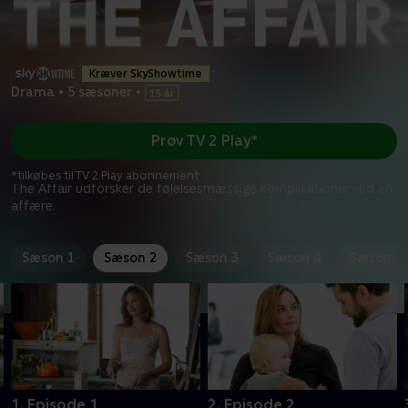
Kræver SkyShowtime
Drama
•
5 sæsoner
•
Prøv TV 2 Play*
*tilkøbes til TV 2 Play abonnement
The Affair udforsker de følelsesmæssige komplikationer ved en
affære.
Sæson 1
Sæson 2
Sæson 3
Sæson 4
Sæson 5
1. Episode 1
2. Episode 2