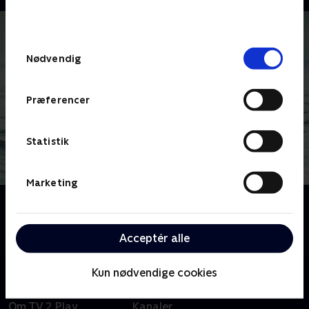
bunden af siden. Læs mere om hvordan TV 2
behandler dine oplysninger i
TV 2s privatlivspolitik
.
Samtykkevalg
Nødvendig
Præferencer
Statistik
Marketing
Om The Affair
The Affair udforsker de følelsesmæssige
komplikationer ved en affære.
Acceptér alle
Kun nødvendige cookies
Om TV 2 Play
Kanaler