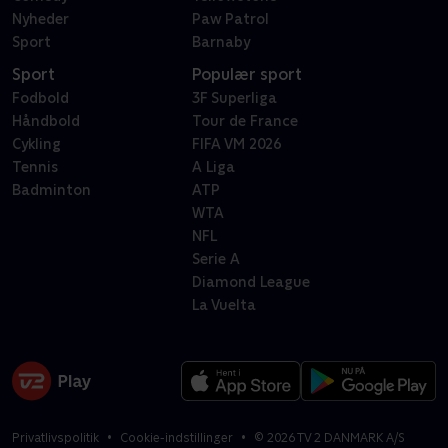
Nyheder
Paw Patrol
Sport
Barnaby
Sport
Populær sport
Fodbold
3F Superliga
Håndbold
Tour de France
Cykling
FIFA VM 2026
Tennis
A Liga
Badminton
ATP
WTA
NFL
Serie A
Diamond League
La Vuelta
Privatlivspolitik
Cookie-indstillinger
©
2026
TV 2 DANMARK A/S