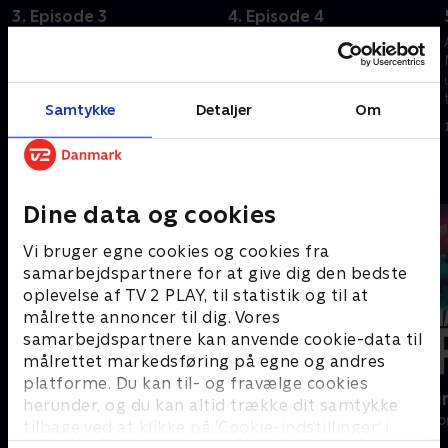
3. Episode 3
4. Episode 4
Juliette flygter fra
Cole er i en umulig situation på
hemmeligheder i Paris, og
grund af Alisons tilbagevenden
finder en tillokkende mulighed i
i hans liv. Alison må håndtere
Noah. Men en
Luise, mens hun prøver at
Samtykke
Detaljer
Om
rædselsvækkende begivenhed
komme tæt på sin datter igen
1. september 2025 • 60 min
1. september 2025 • 60 min
knuser al håb om en nem
affære. .
Andre så også
Dine data og cookies
Vi bruger egne cookies og cookies fra
samarbejdspartnere for at give dig den bedste
oplevelse af TV 2 PLAY, til statistik og til at
målrette annoncer til dig. Vores
samarbejdspartnere kan anvende cookie-data til
målrettet markedsføring på egne og andres
platforme. Du kan til- og fravælge cookies
Nepobaby
Happy fucki
herunder, og du kan altid trække dit samtykke
Drama • 1 sæsoner
Drama • 1 sæso
tilbage ved at klikke på ’Cookie-indstillinger’ i