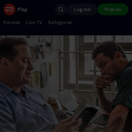
Log ind
Prøv nu
Forside
Live TV
Kategorier