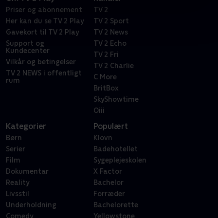
Priser og abonnement
TV 2
Her kan du se TV 2 Play
TV 2 Sport
Gavekort til TV 2 Play
TV 2 News
Support og
TV 2 Echo
Kundecenter
TV 2 Fri
Vilkår og betingelser
TV 2 Charlie
TV 2 NEWS i offentligt
C More
rum
BritBox
SkyShowtime
Oiii
Kategorier
Populært
Børn
Klovn
Serier
Badehotellet
Film
Sygeplejeskolen
Dokumentar
X Factor
Reality
Bachelor
Livsstil
Forræder
Underholdning
Bachelorette
Comedy
Yellowstone