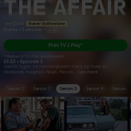
Kræver SkyShowtime
Drama
•
5 sæsoner
•
Prøv TV 2 Play*
*tilkøbes til TV 2 Play abonnement
S3:E3 • Episode 3
Juliette flygter fra hemmeligheder i Paris, og finder en
tillokkende mulighed i Noah. Men en
...
Læs mere
Sæson 1
Sæson 2
Sæson 3
Sæson 4
Sæson 5