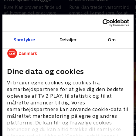
Rune Klan prøver at finde ud
Rune Klan træder varsomt ind i
af, hvordan det er at være
emnet, et liv med sorg, for at
ludoman og tager de fire
finde ud af, hvordan man
ludomaner med i sommerhus
kommer videre, og om det
og laver et comedyshow med
overhovedet er muligt at lave
16. september 2024 • 39 min
23. september 2024 • 40 min
dem på forreste række.
sjov med sorg.
Samtykke
Detaljer
Om
Andre så også
Dine data og cookies
Vi bruger egne cookies og cookies fra
samarbejdspartnere for at give dig den bedste
oplevelse af TV 2 PLAY, til statistik og til at
målrette annoncer til dig. Vores
samarbejdspartnere kan anvende cookie-data til
målrettet markedsføring på egne og andres
Helt sort
Linde på La
platforme. Du kan til- og fravælge cookies
Livsstil • 7 sæsoner
Livsstil • 5 sæs
herunder, og du kan altid trække dit samtykke