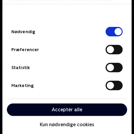
tilbage ved at klikke på ’Cookie-indstillinger’ i
bunden af siden. Læs mere om hvordan TV 2
behandler dine oplysninger i
TV 2s privatlivspolitik
.
Samtykkevalg
Nødvendig
Præferencer
Statistik
Marketing
Om Tabu - med Rune Klan
Rune Klan tager igen i sommerhus for at udfordre
samfundets største tabuer med mennesker formet
Acceptér alle
af fordomme og misforståede hensyn.
Kun nødvendige cookies