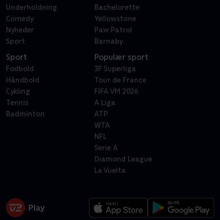
Underholdning
Bachelorette
Comedy
Yellowstone
Nyheder
Paw Patrol
Sport
Barnaby
Sport
Populær sport
Fodbold
3F Superliga
Håndbold
Tour de France
Cykling
FIFA VM 2026
Tennis
A Liga
Badminton
ATP
WTA
NFL
Serie A
Diamond League
La Vuelta