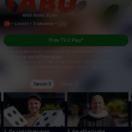
•
Livsstil
•
3 sæsoner
•
Prøv TV 2 Play*
*Kræver pakken Basis. Administrer dit abonnement på Mit TV 2.
S3:E2 • De spilafhængige
Rune Klan prøver at finde ud af, hvordan det er at være
ludoman og tager de fire ludomaner med i
...
Læs mere
Sæson 1
Sæson 3
Sæson 4
2. De spilafhængige
3. De efterladte