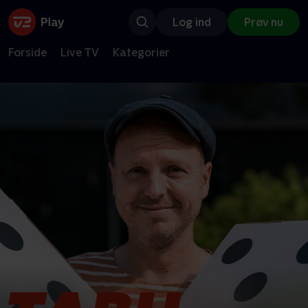
Log ind
Prøv nu
Forside
Live TV
Kategorier