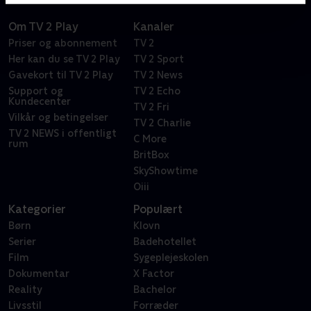
Om TV 2 Play
Kanaler
Priser og abonnement
TV 2
Her kan du se TV 2 Play
TV 2 Sport
Gavekort til TV 2 Play
TV 2 News
Support og
TV 2 Echo
Kundecenter
TV 2 Fri
Vilkår og betingelser
TV 2 Charlie
TV 2 NEWS i offentligt
C More
rum
BritBox
SkyShowtime
Oiii
Kategorier
Populært
Børn
Klovn
Serier
Badehotellet
Film
Sygeplejeskolen
Dokumentar
X Factor
Reality
Bachelor
Livsstil
Forræder