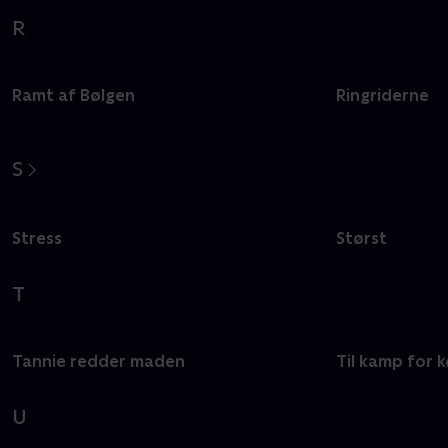
R
Ramt af Bølgen
Ringriderne
S
Stress
Størst
T
Tannie redder maden
Til kamp for
U