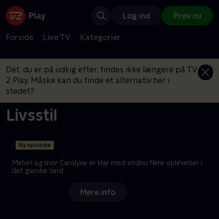
Log ind
Prøv nu
Forside
Live TV
Kategorier
Det, du er på udkig efter, findes ikke længere på TV
2 Play. Måske kan du finde et alternativ her i
stedet?
Livsstil
Ny episode
Melvin og mor Carolyne er klar med endnu flere oplevelser i
det ganske land
Mere info