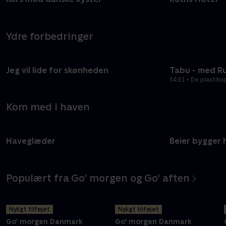
Ydre forbedringer
Jeg vil lide for skønheden
Tabu - med R
S4:E1 • De plasti
Kom med i haven
Haveglæder
Beier bygger 
Populært fra Go' morgen og Go' aften
Nyligt tilføjet
Nyligt tilføjet
Go' morgen Danmark
Go' morgen Danmark