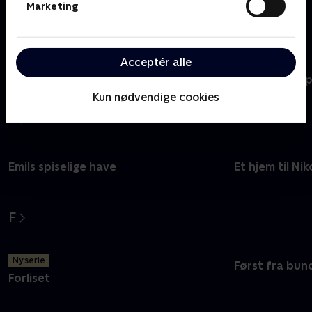
Marketing
D
Acceptér alle
Nye episoder
Dirchs datter
Drømmeslot p
Kun nødvendige cookies
E
Emils spiselige have
Et hjem til Nik
F
Ny serie
Først fra bun
Forliset