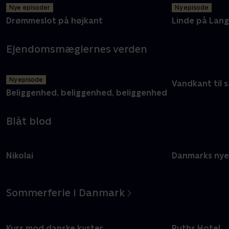
Nye episoder
Ny episode
Drømmeslot på højkant
Linde på Lan
Ejendomsmæglernes verden
Ny episode
Vandkant til s
Beliggenhed, beliggenhed, beliggenhed
Blåt blod
Nikolai
Danmarks nye
Sommerferie i Danmark
Kurs mod danske kyster
Ruths Hotel