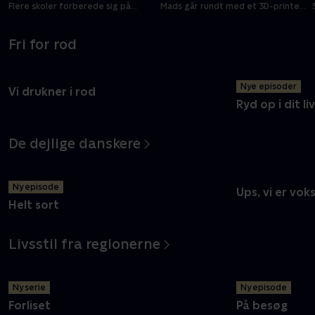
Flere skoler forberede sig på
Mads går rundt med et 3D-printet
terrorangreb
kranie
Fri for rod
Nye episoder
Vi drukner i rod
Ryd op i dit liv
De dejlige danskere
Ny episode
Ups, vi er vok
Helt sort
Livsstil fra regionerne
Ny serie
Ny episode
Forliset
På besøg