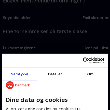
Eksperimenterende udfordringer
Snyd din alder
Emil skruer n
Fine fornemmelser på første klasse
Luksusmæglerne
Livet på luksu
Senest tilføjet livsstil
Samtykke
Detaljer
Om
Ny serie
Ny serie
Iskongerne
Forliset
Dine data og cookies
#
Vi bruger egne cookies og cookies fra