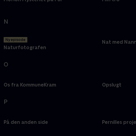
N
Ny episode
Nat med Nann
Naturfotografen
O
Os fra KommuneKram
Opslugt
P
På den anden side
Pernilles proj