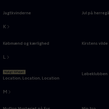
Jagtkvinderne
Jul på herreg
K
Købmænd og kærlighed
Kirstens vilde
L
Nyligt tilføjet
Løbeklubben
Location, Location, Location
M
Muflon Mysteriet på Fur
Min tro