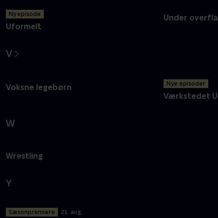
Ny episode
Under overfl
Uformelt
V
Nye episoder
Voksne legebørn
Værkstedet U
W
Wrestling
Y
Sæsonpremiere
21. aug.