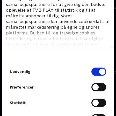
samarbejdspartnere for at give dig den bedste
100 kilo senere
50 år med sjov
oplevelse af TV 2 PLAY, til statistik og til at
målrette annoncer til dig. Vores
samarbejdspartnere kan anvende cookie-data til
A
målrettet markedsføring på egne og andres
platforme. Du kan til- og fravælge cookies
herunder, og du kan altid trække dit samtykke
Alle gør det vel?
Alt på spil
tilbage ved at klikke på ’Cookie-indstillinger’ i
bunden af siden. Læs mere om hvordan TV 2
B
behandler dine oplysninger i
TV 2s privatlivspolitik
.
Samtykkevalg
Nødvendig
Borgen for begyndere
Bonden og bi
Præferencer
C
Statistik
Campingpladsen
CPH Lufthavn