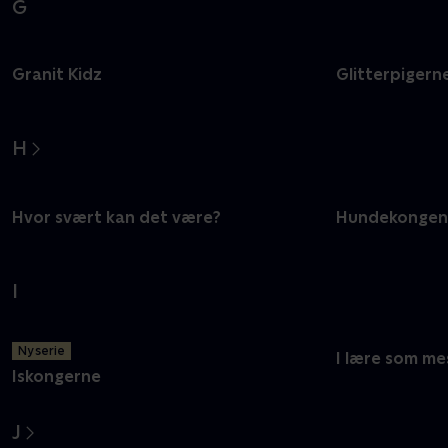
G
Granit Kidz
Glitterpigerne
H
Hvor svært kan det være?
Hundekongen
I
Ny serie
I lære som me
Iskongerne
J