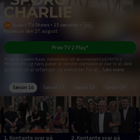
•
TV-Shows
•
15 sæsoner
•
Ny sæson den 27. august
Prøv TV 2 Play*
*Kræver pakken Basis. Administrer dit abonnement på Mit TV 2.
Meyerheim og hans panel af kendte danskere er klar til at dele
generøst ud af erfaringer og anekdoter for at
...
Læs mere
15
Sæson 16
Sæson 17
Sæson 18
Sæson 19
S
1. Kontante svar på
2. Kontante svar på