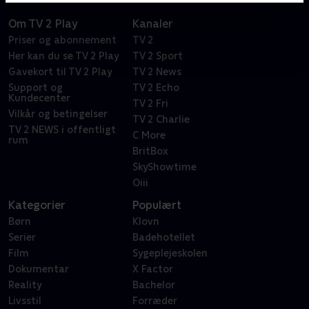
Om TV 2 Play
Kanaler
Priser og abonnement
TV 2
Her kan du se TV 2 Play
TV 2 Sport
Gavekort til TV 2 Play
TV 2 News
Support og
TV 2 Echo
Kundecenter
TV 2 Fri
Vilkår og betingelser
TV 2 Charlie
TV 2 NEWS i offentligt
C More
rum
BritBox
SkyShowtime
Oiii
Kategorier
Populært
Børn
Klovn
Serier
Badehotellet
Film
Sygeplejeskolen
Dokumentar
X Factor
Reality
Bachelor
Livsstil
Forræder