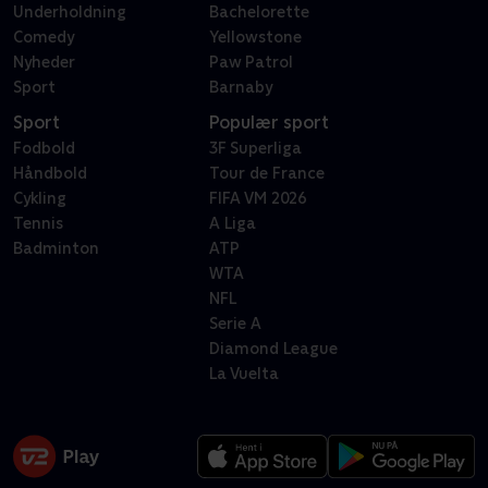
Underholdning
Bachelorette
Comedy
Yellowstone
Nyheder
Paw Patrol
Sport
Barnaby
Sport
Populær sport
Fodbold
3F Superliga
Håndbold
Tour de France
Cykling
FIFA VM 2026
Tennis
A Liga
Badminton
ATP
WTA
NFL
Serie A
Diamond League
La Vuelta