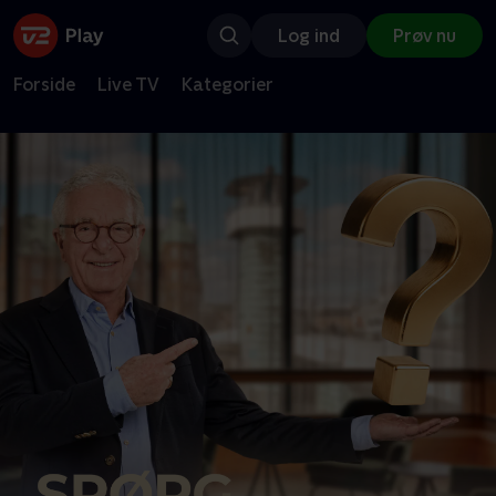
Log ind
Prøv nu
Forside
Live TV
Kategorier