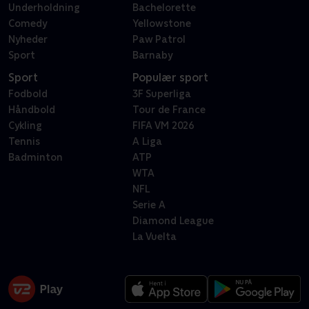
Underholdning
Bachelorette
Comedy
Yellowstone
Nyheder
Paw Patrol
Sport
Barnaby
Sport
Populær sport
Fodbold
3F Superliga
Håndbold
Tour de France
Cykling
FIFA VM 2026
Tennis
A Liga
Badminton
ATP
WTA
NFL
Serie A
Diamond League
La Vuelta