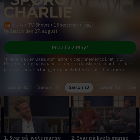
•
TV-Shows
•
15 sæsoner
•
Ny sæson den 27. august
Prøv TV 2 Play*
*Kræver pakken Basis. Administrer dit abonnement på Mit TV 2.
Meyerheim og hans panel af kendte danskere er klar til at dele
generøst ud af erfaringer og anekdoter for at
...
Læs mere
Sæson 10
Sæson 11
Sæson 12
Sæson 13
Sæs
1. Svar på livets mange
2. Svar på livets mange