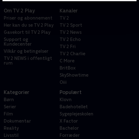
Om TV 2 Play
Kanaler
Priser og abonnement
TV 2
Her kan du se TV 2 Play
TV 2 Sport
Gavekort til TV 2 Play
TV 2 News
Support og
TV 2 Echo
Kundecenter
TV 2 Fri
Vilkår og betingelser
TV 2 Charlie
TV 2 NEWS i offentligt
C More
rum
BritBox
SkyShowtime
Oiii
Kategorier
Populært
Børn
Klovn
Serier
Badehotellet
Film
Sygeplejeskolen
Dokumentar
X Factor
Reality
Bachelor
Livsstil
Forræder