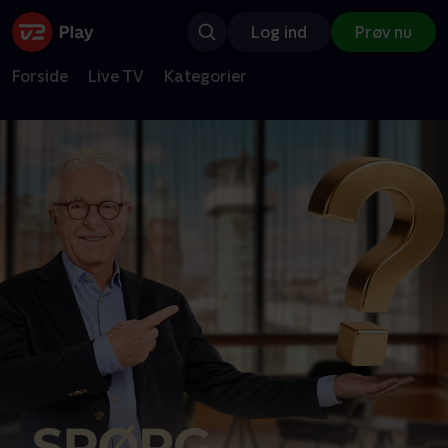
Log ind
Prøv nu
Forside
Live TV
Kategorier