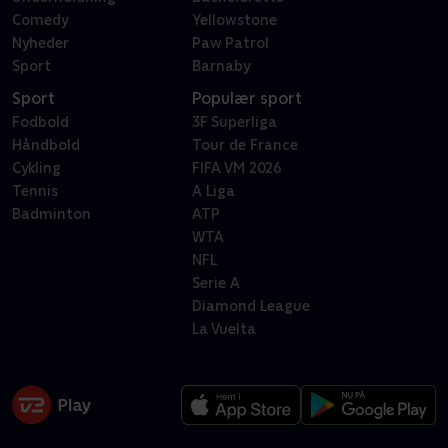
Comedy
Yellowstone
Nyheder
Paw Patrol
Sport
Barnaby
Sport
Populær sport
Fodbold
3F Superliga
Håndbold
Tour de France
Cykling
FIFA VM 2026
Tennis
A Liga
Badminton
ATP
WTA
NFL
Serie A
Diamond League
La Vuelta