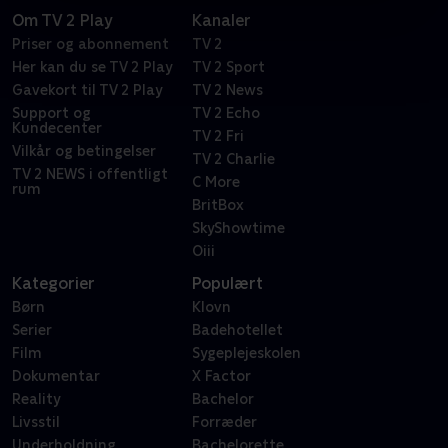
Om TV 2 Play
Kanaler
Priser og abonnement
TV 2
Her kan du se TV 2 Play
TV 2 Sport
Gavekort til TV 2 Play
TV 2 News
Support og
TV 2 Echo
Kundecenter
TV 2 Fri
Vilkår og betingelser
TV 2 Charlie
TV 2 NEWS i offentligt
C More
rum
BritBox
SkyShowtime
Oiii
Kategorier
Populært
Børn
Klovn
Serier
Badehotellet
Film
Sygeplejeskolen
Dokumentar
X Factor
Reality
Bachelor
Livsstil
Forræder
Underholdning
Bachelorette