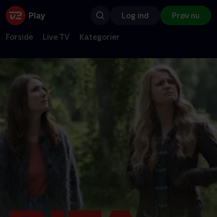
Log ind
Prøv nu
Forside
Live TV
Kategorier