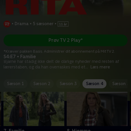
•
Drama
•
5 sæsoner
•
Prøv TV 2 Play*
*Kræver pakken Basis. Administrer dit abonnement på Mit TV 2.
S4:E7 • Familie
Bjarne har stadig ikke delt de dårlige nyheder med resten af
lærerstaben, og da han overraskes med et
...
Læs mere
Sæson 1
Sæson 2
Sæson 3
Sæson 4
Sæson 5
7. Familie
8. Hjemme