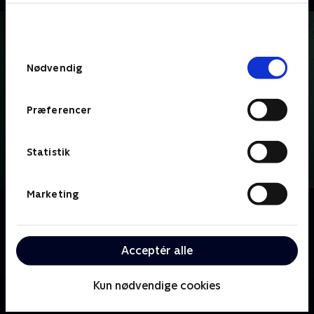
bunden af siden. Læs mere om hvordan TV 2
behandler dine oplysninger i
TV 2s privatlivspolitik
.
Samtykkevalg
Nødvendig
Præferencer
Statistik
Marketing
Om Rita
Rita, den politisk ukorrekte lærer, der deler vandene
blandt elever og lærere med sine utraditionelle
Acceptér alle
måder at gøre tingene på.
Kun nødvendige cookies