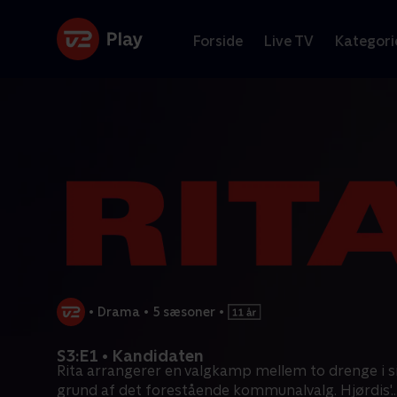
Forside
Live TV
Kategori
•
Drama
•
5 sæsoner
•
S3:E1 • Kandidaten
Rita arrangerer en valgkamp mellem to drenge i si
grund af det forestående kommunalvalg. Hjørdis'
..