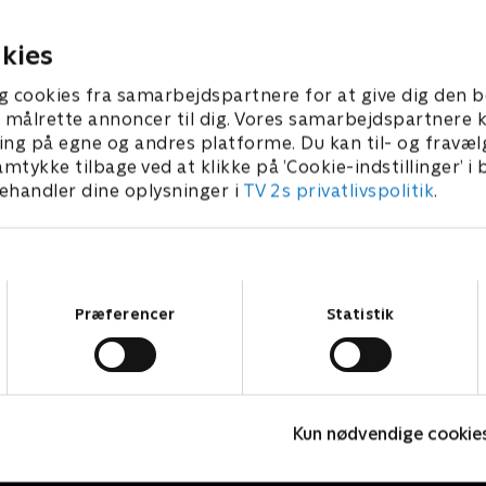
, og mens Uffe overtager
blevet indrettet til, at børn
asse, arrangerer Hjørdis
koble af. Hjørdis prøver ihæ
2015 • 40 min
30. marts 2015 • 40 min
kies
egravelse. Rita kæmper med
børnene i sin 2. klasse til at
e efter, at Jeppe er flyttet
mere med hinanden og pla
g cookies fra samarbejdspartnere for at give dig den b
ed sin kæreste David
derfor fællesspisning med elever og
l at målrette annoncer til dig. Vores samarbejdspartner
forældre. Men menuen giver
ing på egne og andres platforme. Du kan til- og fravæl
udfordringer. Og så dukker
amtykke tilbage ved at klikke på ’Cookie-indstillinger’ i
fra Ritas fortid op i hendes l
handler dine oplysninger i
TV 2s privatlivspolitik
.
Samtykkevalg
Præferencer
Statistik
Dag & nat
L
Kun nødvendige cookie
Drama • 2 sæsoner
D