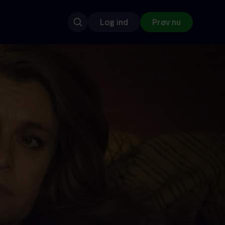
Log ind
Prøv nu