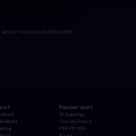
g lærere med sine utraditionelle
port
Populær sport
odbold
3F Superliga
åndbold
Tour de France
ykling
FIFA VM 2026
ennis
A Liga