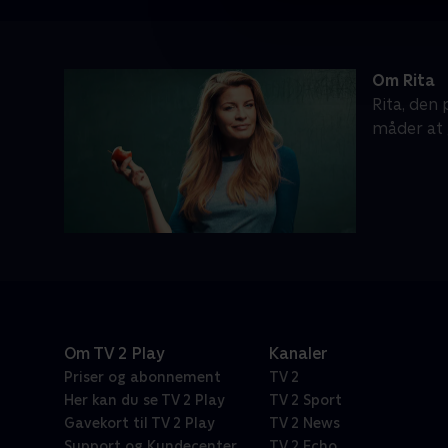
Om Rita
Rita, den 
måder at 
Om TV 2 Play
Kanaler
Priser og abonnement
TV 2
Her kan du se TV 2 Play
TV 2 Sport
Gavekort til TV 2 Play
TV 2 News
Support og Kundecenter
TV 2 Echo