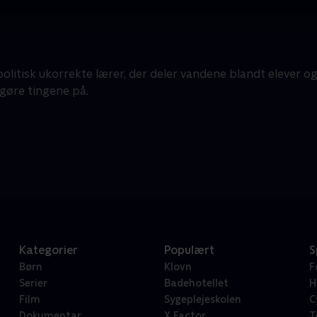
politisk ukorrekte lærer, der deler vandene blandt elever o
gøre tingene på.
Kategorier
Populært
S
Børn
Klovn
F
Serier
Badehotellet
H
Film
Sygeplejeskolen
C
Dokumentar
X Factor
T