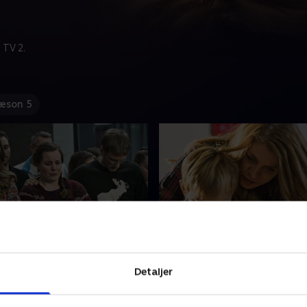
 TV 2.
æson 5
ren
3. Sponsorbarnet
age ja-hatten på, da Helle
Inklusionsbarnet Asger ska
Detaljer
 en motivationskonsulent til
problemer, da han går amo
Inge findes død i sin
ødelægger kælderrummet, 