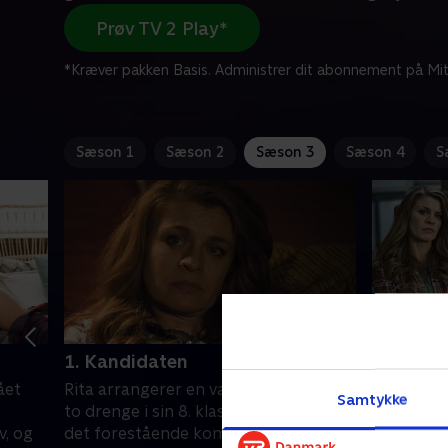
Prøv TV 2 Play*
*Kræver pakken Basis. Administrer dit abonnement på Mit
Sæson 1
Sæson 2
Sæson 3
Sæson 4
S
1. Kandidaten
2. Kælde
gået
Rita arrangerer en valgkamp mellem
Rita må t
Samtykke
to drenge i sin 8. klasse på grund af
har hyret
v, og
det forestående kommunalvalg.
eleverne. 