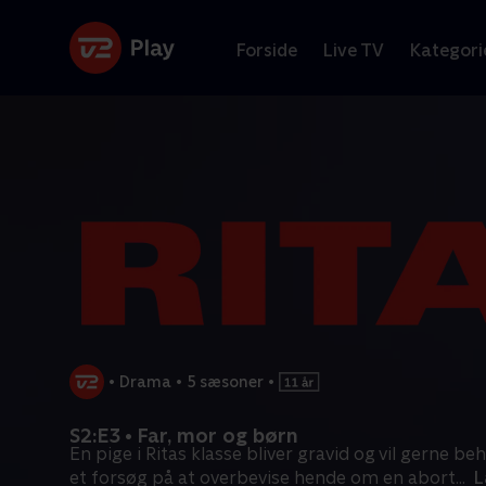
Forside
Live TV
Kategori
•
Drama
•
5 sæsoner
•
S2:E3 • Far, mor og børn
En pige i Ritas klasse bliver gravid og vil gerne be
et forsøg på at overbevise hende om en abort
...
L