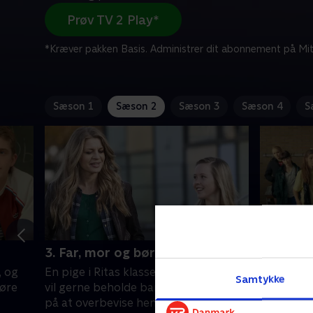
Prøv TV 2 Play*
*Kræver pakken Basis. Administrer dit abonnement på Mit
Sæson 1
Sæson 2
Sæson 3
Sæson 4
S
3. Far, mor og børn
4. Teamp
, og
En pige i Ritas klasse bliver gravid og
Det er idr
Samtykke
føre
vil gerne beholde barnet. I et forsøg
på at lave
på at overbevise hende om en abort
taberne m