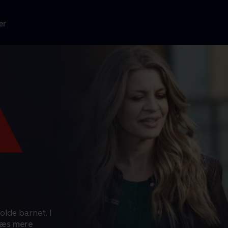
er
holde barnet. I
æs mere