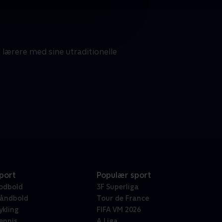
g lærere med sine utraditionelle
port
Populær sport
odbold
3F Superliga
åndbold
Tour de France
ykling
FIFA VM 2026
ennis
A Liga