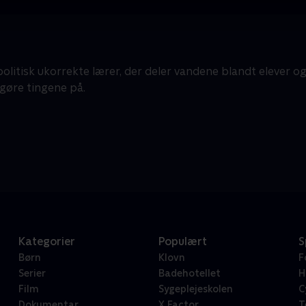
politisk ukorrekte lærer, der deler vandene blandt elever o
gøre tingene på.
Kategorier
Populært
S
Børn
Klovn
F
Serier
Badehotellet
H
Film
Sygeplejeskolen
C
Dokumentar
X Factor
T