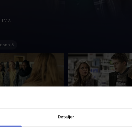
 TV 2.
æson 5
layer
5. Jeg elsker dig
ætsdag, og Helle insisterer
En af skolens lærere terrori
Detaljer
 regler, som beskytter
Ritas elev, Mads, og Rita må
od en dårlig oplevelse -
kampen op, men det er ikke