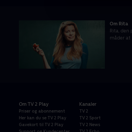
Om Rita
Rita, den 
måder at 
Om TV 2 Play
Kanaler
Priser og abonnement
TV 2
Her kan du se TV 2 Play
TV 2 Sport
Gavekort til TV 2 Play
TV 2 News
Support og Kundecenter
TV 2 Echo