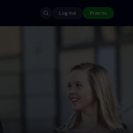
Log ind
Prøv nu