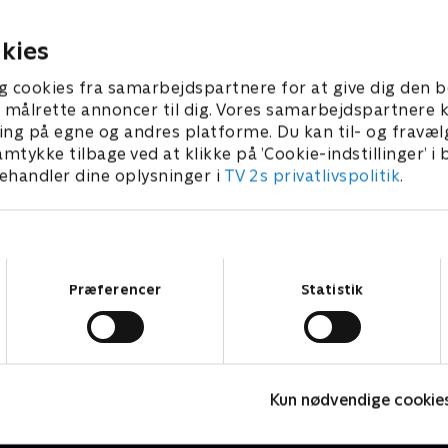
tager kampen op for retten
når læreren bruger bureauk
de. Samtidig nægter pigerne i
våben. Samtidig har Helle t
 2013 • 41 min
9. oktober 2013 • 41 min
kies
lasse at gå i bad, og hun må
uddannelse som coach, og in
re sine egne traumer fra
på at bruge "konstruktiv
g cookies fra samarbejdspartnere for at give dig den b
ngsrummet!.
kommunikation" - noget R
l at målrette annoncer til dig. Vores samarbejdspartner
også prøver, da han vil have R
ing på egne og andres platforme. Du kan til- og fravæl
sige "jeg elsker dig"
amtykke tilbage ved at klikke på ’Cookie-indstillinger’ i
handler dine oplysninger i
TV 2s privatlivspolitik
.
Samtykkevalg
Præferencer
Statistik
Sygeplejeskolen
D
Kun nødvendige cookie
Drama • 7 sæsoner
D