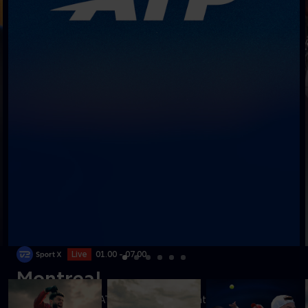
Live
01.00 - 07.00
Montreal
Følg kampene fra ATP-turneringen i Montreal