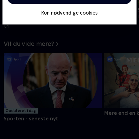
min
min
Tilføjet i dag
Tilføjet i går
Kun nødvendige cookies
Arizona Cardinals-Carolina
6. etape
Panthers, Hall of Fame
Tour de France Femmes - Etaper
NFL
Vil du vide mere?
Opdateret i dag
Mere end en 
Sporten - seneste nyt