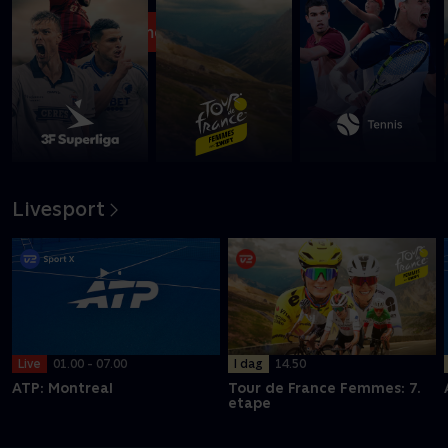
Se med nu
Livesport
I dag
14.50
Live
01.00 - 07.00
Tour de France Femmes: 7.
ATP: Montreal
etape