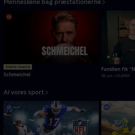
Menneskene bag præstationerne
13
min
Sidste chance
Familien fik “
Schmeichel
30. jun. • PLAYER
Al vores sport