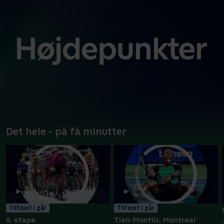
Det hele - på få minutter
8
7
min
min
Tilføjet i går
Tilføjet i går
6. etape
Tien-Monfils, Montreal