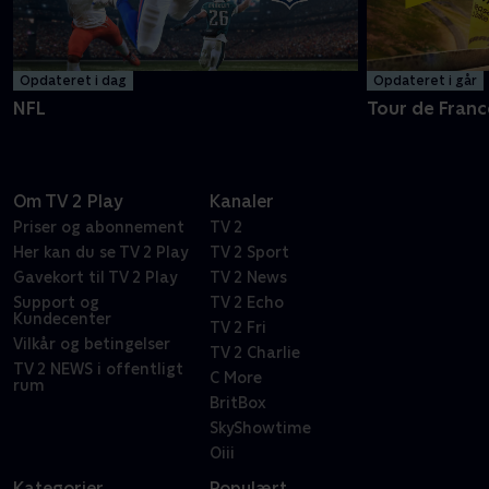
Opdateret i dag
Opdateret i går
NFL
Tour de Franc
Om TV 2 Play
Kanaler
Priser og abonnement
TV 2
Her kan du se TV 2 Play
TV 2 Sport
Gavekort til TV 2 Play
TV 2 News
Support og
TV 2 Echo
Kundecenter
TV 2 Fri
Vilkår og betingelser
TV 2 Charlie
TV 2 NEWS i offentligt
C More
rum
BritBox
SkyShowtime
Oiii
Kategorier
Populært