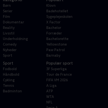
Børn
Klovn
Serier
Badehotellet
Film
Sygeplejeskolen
Dokumentar
X Factor
Reality
Bachelor
Livsstil
Forræder
Underholdning
Bachelorette
Comedy
Yellowstone
Nyheder
Paw Patrol
Sport
Barnaby
Sport
Populær sport
Fodbold
3F Superliga
Håndbold
Tour de France
Cykling
FIFA VM 2026
Tennis
A Liga
Badminton
ATP
WTA
NFL
Serie A