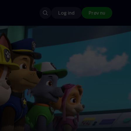
Log ind
Prøv nu