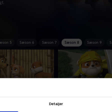
gt.
æson 5
Sæson 6
Sæson 7
Sæson 8
Sæson 9
S
serne gemmer et
18. Redningsriddere: Vo
t
redder en døsende drag
Detaljer
skal redde Rocky og
Hertugen og Claw bruger e