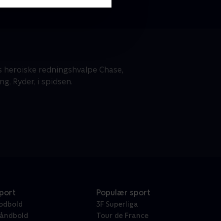
s heroiske redningshvalpe Chase,
g, Ryder, i spidsen.
port
Populær sport
odbold
3F Superliga
åndbold
Tour de France