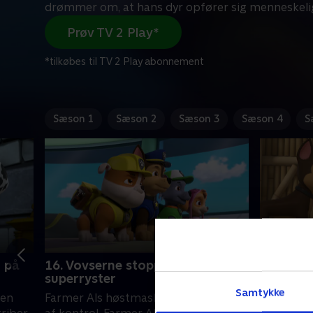
drømmer om, at hans dyr opfører sig menneskeli
Prøv TV 2 Play*
*tilkøbes til TV 2 Play abonnement
Sæson 1
Sæson 2
Sæson 3
Sæson 4
S
n på
16. Vovserne stopper en
17. Vov
superryster
kassefor
Samtykke
 en
Farmer Als høstmaskine kommer ud
Vovserne 