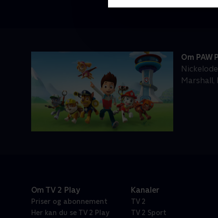
Om PAW P
Nickelode
Marshall,
Om TV 2 Play
Kanaler
Priser og abonnement
TV 2
Her kan du se TV 2 Play
TV 2 Sport