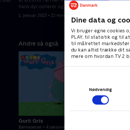
griber
af kontrol. Farmer Al drømmer om, at
Humdinger
hans dyr opfører sig menneskeligt.
at søge e
1. januar 2023 • 22 min
1. januar 2
Dine data og coo
Vi bruger egne cookies o
PLAY, til statistik og ti
Andre så også
til målrettet markedsfør
du kan altid trække dit s
mere om hvordan TV 2 be
Nødvendig
Gurli Gris
Børneserier • 4 sæsoner