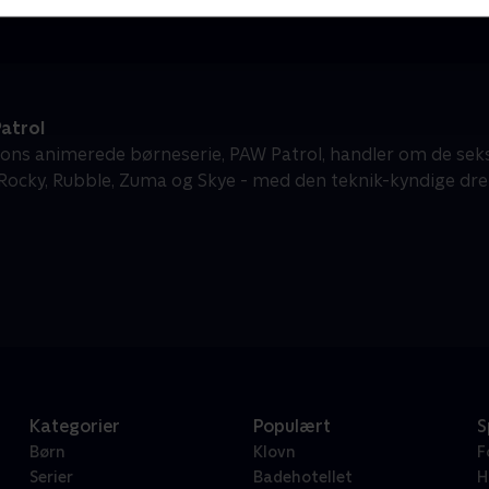
atrol
ons animerede børneserie, PAW Patrol, handler om de sek
 Rocky, Rubble, Zuma og Skye - med den teknik-kyndige dren
Kategorier
Populært
S
Børn
Klovn
F
Serier
Badehotellet
H