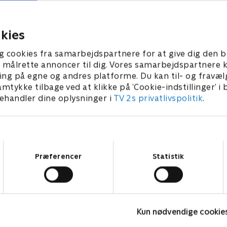
. Skye hjælper Travis med
kedel til at få befolkningen i
fter Den Store Regning-ø.
Vuffenborg til at sove.
023 • 22 min
1. januar 2023 • 22 min
kies
g cookies fra samarbejdspartnere for at give dig den b
l at målrette annoncer til dig. Vores samarbejdspartner
ing på egne og andres platforme. Du kan til- og fravæl
amtykke tilbage ved at klikke på ’Cookie-indstillinger’ i
handler dine oplysninger i
TV 2s privatlivspolitik
.
Samtykkevalg
Præferencer
Statistik
Rasmus Klump
Kun nødvendige cookie
Børneserier • 3 sæsoner
B