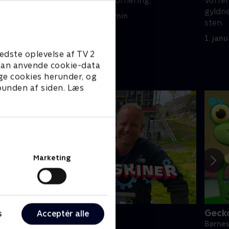
med at vinde en turnering.
Vuffe
gyldne
1. januar 2023 • 22 min
sten.
1. jan
edste oplevelse af TV 2
e kan anvende cookie-data
ge cookies herunder, og
 bunden af siden. Læs
Marketing
Kæmpemaskiner
Geck
s
Acceptér alle
ørneserier • 8 sæsoner
Børnes