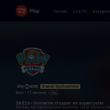
Forside
Live TV
Kategori
Kræver SkyShowtime
Børn
•
13 sæsoner
•
S8:E16 • Vovserne stopper en superryster
Farmer Als høstmaskine kommer ud af kontrol. F