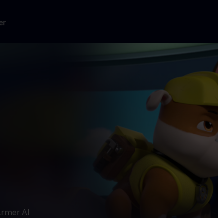
er
armer Al