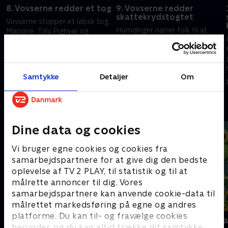
8. Vovserne redder et tog
9. Vovserne redder
skattekrydstogtet
Vovserne stopper et løbsk tog.
Humdinger narrer folk til at
Marjorie, Tilly Pighvar og
søge efter isskatte. Vovserne
Godglad strander.
skal redde Ryder og Alex.
1. januar 2023 • 22 min
1. januar 2023 • 22 min
Samtykke
Detaljer
Om
Andre så også
Dine data og cookies
Vi bruger egne cookies og cookies fra
samarbejdspartnere for at give dig den bedste
oplevelse af TV 2 PLAY, til statistik og til at
målrette annoncer til dig. Vores
samarbejdspartnere kan anvende cookie-data til
målrettet markedsføring på egne og andres
platforme. Du kan til- og fravælge cookies
Gurli Gris
Geckos Gar
herunder, og du kan altid trække dit samtykke