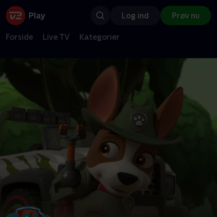
Log ind
Prøv nu
Forside
Live TV
Kategorier