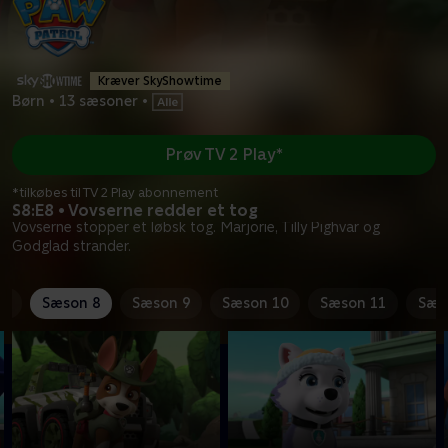
Kræver SkyShowtime
Børn
•
13 sæsoner
•
Prøv TV 2 Play*
*tilkøbes til TV 2 Play abonnement
S8:E8 • Vovserne redder et tog
Vovserne stopper et løbsk tog. Marjorie, Tilly Pighvar og
Godglad strander.
 7
Sæson 8
Sæson 9
Sæson 10
Sæson 11
Sæs