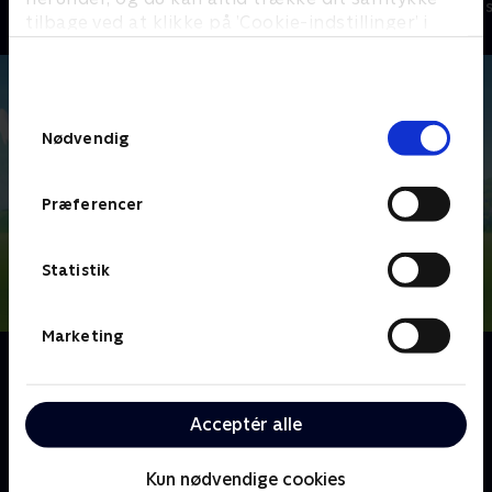
Børneserier • 4 sæsoner
Børneserier • 2
tilbage ved at klikke på ’Cookie-indstillinger’ i
bunden af siden. Læs mere om hvordan TV 2
behandler dine oplysninger i
TV 2s privatlivspolitik
.
Samtykkevalg
Nødvendig
Præferencer
Statistik
Marketing
Om PAW Patrol
Nickelodeons animerede børneserie, PAW Patrol,
handler om de seks heroiske redningshvalpe Chase,
Acceptér alle
Marshall, Rocky, Rubble, Zuma og Skye - med den
teknik-kyndige dreng, Ryder, i spidsen.
Kun nødvendige cookies