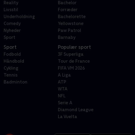
Reality
Bachelor
Livsstil
Forræder
Underholdning
Bachelorette
Comedy
Yellowstone
Nyheder
Paw Patrol
Sport
Barnaby
Sport
Populær sport
Fodbold
3F Superliga
Håndbold
Tour de France
Cykling
FIFA VM 2026
Tennis
A Liga
Badminton
ATP
WTA
NFL
Serie A
Diamond League
La Vuelta