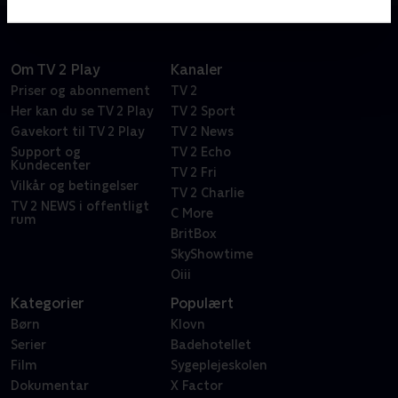
Om TV 2 Play
Kanaler
Priser og abonnement
TV 2
Her kan du se TV 2 Play
TV 2 Sport
Gavekort til TV 2 Play
TV 2 News
Support og
TV 2 Echo
Kundecenter
TV 2 Fri
Vilkår og betingelser
TV 2 Charlie
TV 2 NEWS i offentligt
C More
rum
BritBox
SkyShowtime
Oiii
Kategorier
Populært
Børn
Klovn
Serier
Badehotellet
Film
Sygeplejeskolen
Dokumentar
X Factor