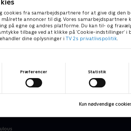
kies
g cookies fra samarbejdspartnere for at give dig den b
l at målrette annoncer til dig. Vores samarbejdspartner
ing på egne og andres platforme. Du kan til- og fravæl
amtykke tilbage ved at klikke på ’Cookie-indstillinger’ i
handler dine oplysninger i
TV 2s privatlivspolitik
.
Samtykkevalg
Præferencer
Statistik
Mysticons
Z
Børneserier • 1 sæsoner
B
Kun nødvendige cookie
ulous