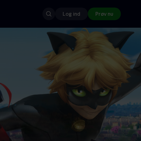
Log ind
Prøv nu