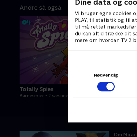
Dine data og coo
Andre så også
Vi bruger egne cookies o
PLAY, til statistik og ti
til målrettet markedsfør
du kan altid trække dit s
mere om hvordan TV 2 be
Nødvendig
Totally Spies
Børneserier • 2 sæsoner
Om Mirac