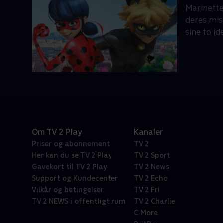
Marinette
deres mis
sine to i
Om TV 2 Play
Kanaler
Priser og abonnement
TV 2
Her kan du se TV 2 Play
TV 2 Sport
Gavekort til TV 2 Play
TV 2 News
Support og Kundecenter
TV 2 Echo
Vilkår og betingelser
TV 2 Fri
TV 2 NEWS i offentligt rum
TV 2 Charlie
C More