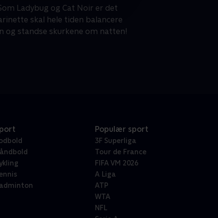
Som Ladybug og Cat Noir er det
inette skal hele tiden balancere
olen og standse skurkene om natten!
port
Populær sport
odbold
3F Superliga
åndbold
Tour de France
ykling
FIFA VM 2026
ennis
A Liga
adminton
ATP
WTA
NFL