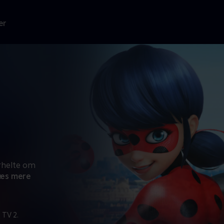
er
rhelte om
æs mere
 TV 2.