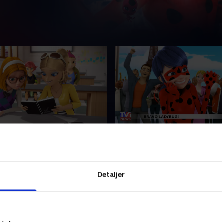
illustrator
3. Lady WiFi
s klassekammerat bliver
Hawk Moth får fat i Marine
 til skurken Evillustrator.
bedste ven, Alya. Som skurk
er sig mod mobberen
Wifi er hun overbevist om, a
Detaljer
 heltene må være kreative
Ladybug, og hun forsøger at
skytte hende!
hende.
er 2024 • 21 min
21. december 2024 • 21 min