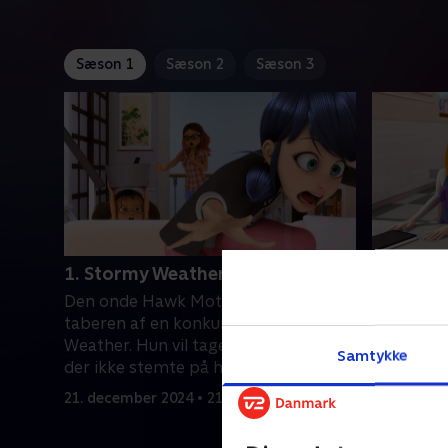
Sæson 1
Sæson 2
Sæson 3
1. Stormy Weather
2. The Ev
Den onde Hawk Moth forvandler
Marinette
taberen af en konkurrence til Stormy
forvandlet
Weather. Hun vil tage hævn over dem,
Han hævn
Samtykke
der ikke stemte på hende. Mørke
Chloé, og
skyer venter heltene!
for at be
21. december 2024 • 21 min
21. decemb