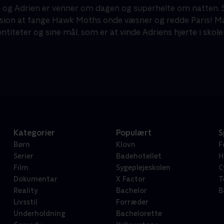
 og Adrien er venner om dagen og superhelte om natten. 
sion at fange Hawk Moths onde væsner og redde Paris! Mar
dentiteter og sine mål, som er at vinde Adriens hjerte i sk
Kategorier
Populært
S
Børn
Klovn
F
Serier
Badehotellet
H
Film
Sygeplejeskolen
C
Dokumentar
X Factor
T
Reality
Bachelor
B
Livsstil
Forræder
Underholdning
Bachelorette