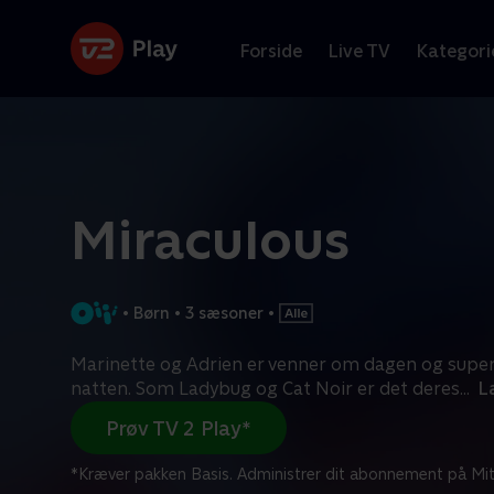
Forside
Live TV
Kategori
Miraculous
•
Børn
•
3 sæsoner
•
Marinette og Adrien er venner om dagen og supe
natten. Som Ladybug og Cat Noir er det deres
...
L
Prøv TV 2 Play*
*Kræver pakken Basis. Administrer dit abonnement på Mit