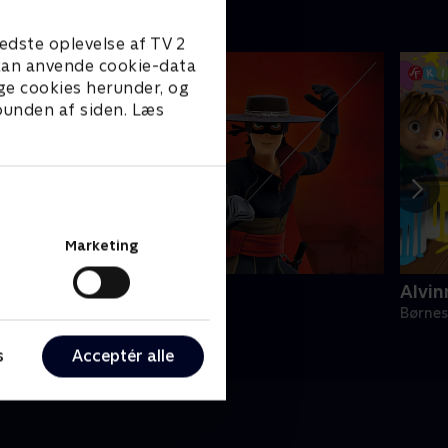
edste oplevelse af TV 2
e kan anvende cookie-data
ge cookies herunder, og
 bunden af siden. Læs
Marketing
orro the Chronicles
Alvin
ørneserier • 1 sæsoner
Børnes
s
Acceptér alle