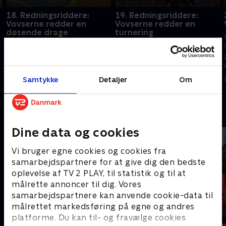
18. Redningsriddere:
19. Redningsriddere:
Vovserne redder en
Vovserne redder en
døsende drage
turnering
Hertugen og Claw bruger en
Vovserne hjælper en mystisk
s
magisk kedel til at få
ridder med at vinde en
befolkningen i Vuffenborg til at
turnering.
sove.
1. januar 2023 • 22 min
Samtykke
Detaljer
Om
1. januar 2023 • 22 min
Andre så også
Dine data og cookies
Vi bruger egne cookies og cookies fra
samarbejdspartnere for at give dig den bedste
oplevelse af TV 2 PLAY, til statistik og til at
målrette annoncer til dig. Vores
samarbejdspartnere kan anvende cookie-data til
målrettet markedsføring på egne og andres
platforme. Du kan til- og fravælge cookies
Gurli Gris
Rasmus Klu