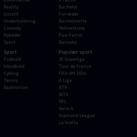
Dokumentar
X Factor
Reality
Bachelor
Livsstil
Forræder
Underholdning
Bachelorette
Comedy
Yellowstone
Nyheder
Paw Patrol
Sport
Barnaby
Sport
Populær sport
Fodbold
3F Superliga
Håndbold
Tour de France
Cykling
FIFA VM 2026
Tennis
A Liga
Badminton
ATP
WTA
NFL
Serie A
Diamond League
La Vuelta