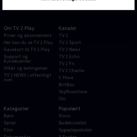
Om TV 2 Play
Kanaler
Priser og abonnement
TV 2
Her kan du se TV 2 Play
TV 2 Sport
Gavekort til TV 2 Play
TV 2 News
Support og
TV 2 Echo
Kundecenter
TV 2 Fri
Vilkår og betingelser
TV 2 Charlie
TV 2 NEWS i offentligt
C More
rum
BritBox
SkyShowtime
Oiii
Kategorier
Populært
Børn
Klovn
Serier
Badehotellet
Film
Sygeplejeskolen