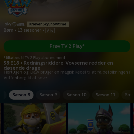
Kræver SkyShowtime
Børn
•
13 sæsoner
•
Prøv TV 2 Play*
*tilkøbes til TV 2 Play abonnement
S8:E18 • Redningsriddere: Vovserne redder en
døsende drage
Hertugen og Claw bruger en magisk kedel til at få befolkningen i
Vuffenborg til at sove.
 7
Sæson 8
Sæson 9
Sæson 10
Sæson 11
Sæs