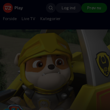
Log ind
Prøv nu
Forside
Live TV
Kategorier