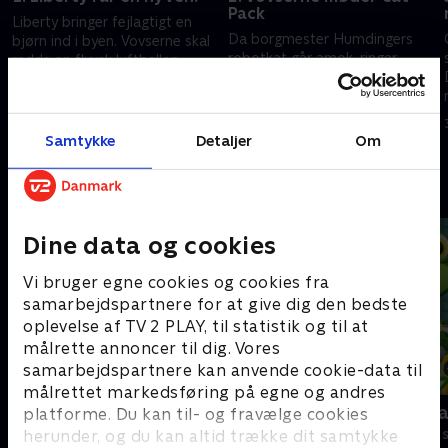
Pack
Liberty bringer fejlagtigt en
Da borgmester Humdingers
bjørn ind i byen. Vovserne skal
robotkat går amok, ringer
redde en flyvsk luftballon.
vovserne til Cat Pack for at få
30. marts 2023 • 22 min
hjælp.
30. marts 2023 • 22 min
Samtykke
Detaljer
Om
Andre så også
Dine data og cookies
Vi bruger egne cookies og cookies fra
samarbejdspartnere for at give dig den bedste
oplevelse af TV 2 PLAY, til statistik og til at
målrette annoncer til dig. Vores
samarbejdspartnere kan anvende cookie-data til
målrettet markedsføring på egne og andres
Gurli Gris
Geckos Gar
platforme. Du kan til- og fravælge cookies
Børneserier • 4 sæsoner
Børneserier • 2
herunder, og du kan altid trække dit samtykke