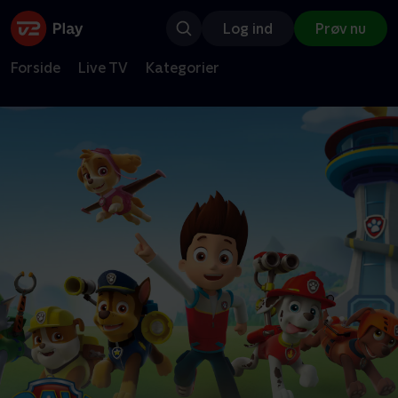
Log ind
Prøv nu
Forside
Live TV
Kategorier