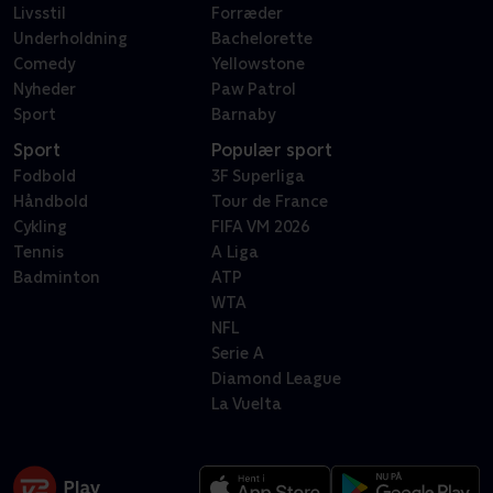
Livsstil
Forræder
Underholdning
Bachelorette
Comedy
Yellowstone
Nyheder
Paw Patrol
Sport
Barnaby
Sport
Populær sport
Fodbold
3F Superliga
Håndbold
Tour de France
Cykling
FIFA VM 2026
Tennis
A Liga
Badminton
ATP
WTA
NFL
Serie A
Diamond League
La Vuelta