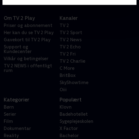
Om TV 2 Play
Kanaler
Priser og abonnement
TV 2
Her kan du se TV 2 Play
TV 2 Sport
Gavekort til TV 2 Play
TV 2 News
Support og
TV 2 Echo
Kundecenter
TV 2 Fri
Vilkår og betingelser
TV 2 Charlie
TV 2 NEWS i offentligt
C More
rum
BritBox
SkyShowtime
Oiii
Kategorier
Populært
Børn
Klovn
Serier
Badehotellet
Film
Sygeplejeskolen
Dokumentar
X Factor
Reality
Bachelor