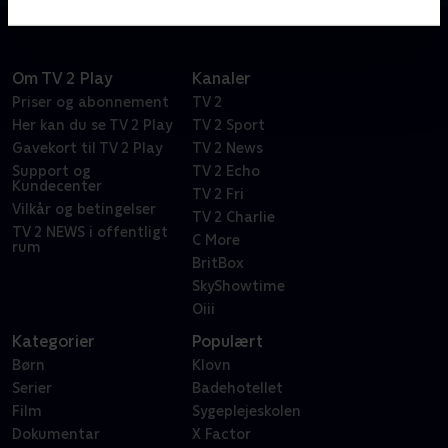
Om TV 2 Play
Kanaler
Priser og abonnement
TV 2
Her kan du se TV 2 Play
TV 2 Sport
Gavekort til TV 2 Play
TV 2 News
Support og
TV 2 Echo
Kundecenter
TV 2 Fri
Vilkår og betingelser
TV 2 Charlie
TV 2 NEWS i offentligt
C More
rum
BritBox
SkyShowtime
Oiii
Kategorier
Populært
Børn
Klovn
Serier
Badehotellet
Film
Sygeplejeskolen
Dokumentar
X Factor