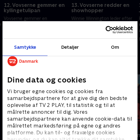
12. Vovserne gemmer en
13. Vovserne redder en
kyllingetulipan
showhopper
Vovserne gemmer en
Winnie Winnington leder efter
e
kyllingetulipan. Vovserne
en frø.
stopper en Xtreme-haj
1. januar 2023 • 22 min
1. januar 2023 • 22 min
Samtykke
Detaljer
Om
Andre så også
Dine data og cookies
Vi bruger egne cookies og cookies fra
samarbejdspartnere for at give dig den bedste
oplevelse af TV 2 PLAY, til statistik og til at
målrette annoncer til dig. Vores
samarbejdspartnere kan anvende cookie-data til
målrettet markedsføring på egne og andres
platforme. Du kan til- og fravælge cookies
Gurli Gris
Rasmus Klu
herunder, og du kan altid trække dit samtykke