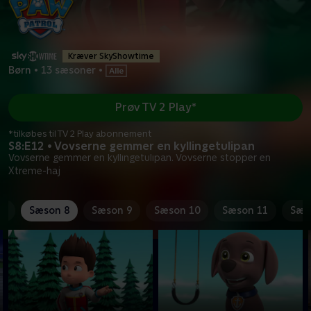
Kræver SkyShowtime
Børn
•
13 sæsoner
•
Prøv TV 2 Play*
*tilkøbes til TV 2 Play abonnement
S8:E12 • Vovserne gemmer en kyllingetulipan
Vovserne gemmer en kyllingetulipan. Vovserne stopper en
Xtreme-haj
 7
Sæson 8
Sæson 9
Sæson 10
Sæson 11
Sæs