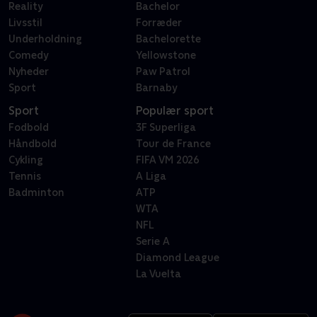
Reality
Bachelor
Livsstil
Forræder
Underholdning
Bachelorette
Comedy
Yellowstone
Nyheder
Paw Patrol
Sport
Barnaby
Sport
Populær sport
Fodbold
3F Superliga
Håndbold
Tour de France
Cykling
FIFA VM 2026
Tennis
A Liga
Badminton
ATP
WTA
NFL
Serie A
Diamond League
La Vuelta