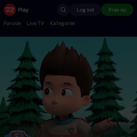
Log ind
Prøv nu
Forside
Live TV
Kategorier