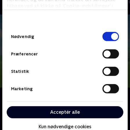
Børneserier • 4 sæsoner
Børneserier • 3
tilbage ved at klikke på ’Cookie-indstillinger’ i
bunden af siden. Læs mere om hvordan TV 2
behandler dine oplysninger i
TV 2s privatlivspolitik
.
Samtykkevalg
Nødvendig
Præferencer
Statistik
Marketing
Om PAW Patrol
Nickelodeons animerede børneserie, PAW Patrol,
handler om de seks heroiske redningshvalpe Chase,
Acceptér alle
Marshall, Rocky, Rubble, Zuma og Skye - med den
teknik-kyndige dreng, Ryder, i spidsen.
Kun nødvendige cookies