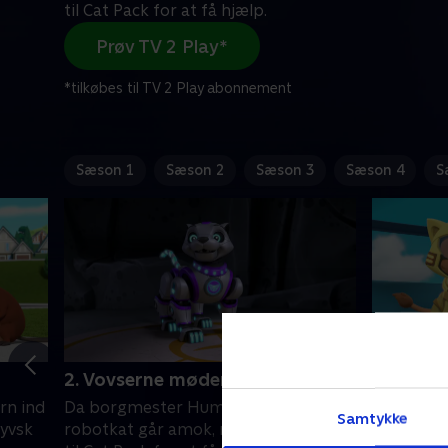
til Cat Pack for at få hjælp.
Prøv TV 2 Play*
*tilkøbes til TV 2 Play abonnement
Sæson 1
Sæson 2
Sæson 3
Sæson 4
S
2. Vovserne møder Cat Pack
3. Cat P
en rumud
ørn ind
Da borgmester Humdingers
Samtykke
Cat Pack 
lyvsk
robotkat går amok, ringer vovserne