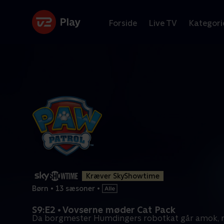
Forside
Live TV
Kategori
Kræver SkyShowtime
Børn
•
13 sæsoner
•
S9:E2 • Vovserne møder Cat Pack
Da borgmester Humdingers robotkat går amok, r