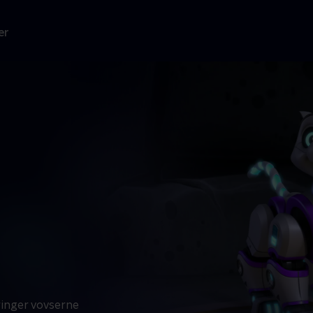
er
inger vovserne