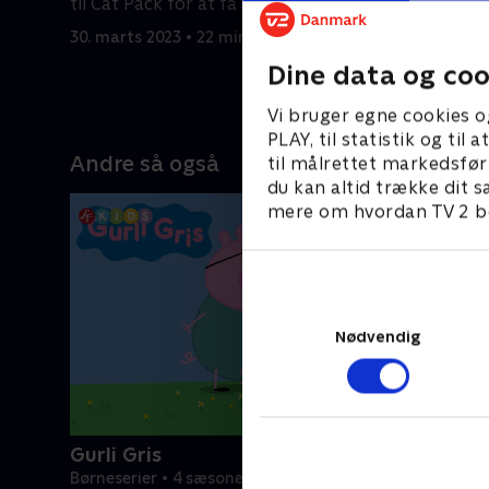
ukontroll
til Cat Pack for at få hjælp.
stjæler f
30. marts 2023 • 22 min
30. marts 
Dine data og coo
Vi bruger egne cookies o
PLAY, til statistik og ti
Andre så også
til målrettet markedsfør
du kan altid trække dit s
mere om hvordan TV 2 be
Nødvendig
Gurli Gris
Børneserier • 4 sæsoner