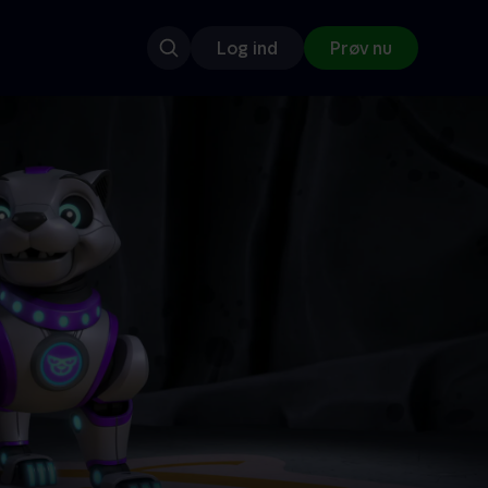
Log ind
Prøv nu