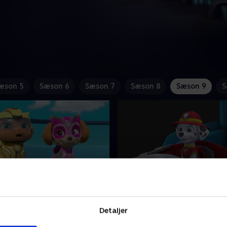
æson 5
Sæson 6
Sæson 7
Sæson 8
Sæson 9
S
ack og Paw Patrol redder
4. Big Truck vovserne
stilling
Da Humdinger sejler ind i A
Detaljer
hjælper med at stoppe en
Bay’s bro, må Big Truck vov