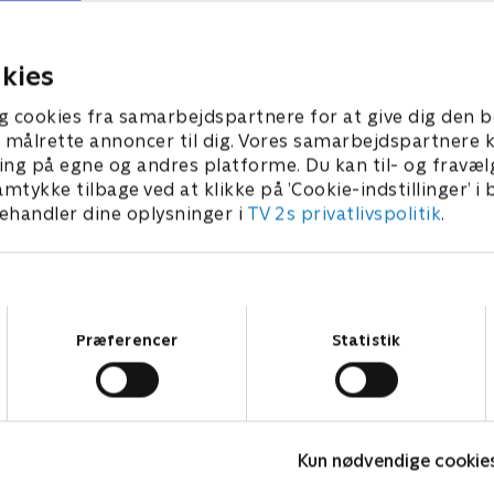
eret raket. Det råseje slæng
redde den.
ra museet.
30. marts 2023 • 22 min
2023 • 22 min
kies
g cookies fra samarbejdspartnere for at give dig den b
l at målrette annoncer til dig. Vores samarbejdspartner
ing på egne og andres platforme. Du kan til- og fravæl
amtykke tilbage ved at klikke på ’Cookie-indstillinger’ i
handler dine oplysninger i
TV 2s privatlivspolitik
.
Samtykkevalg
Præferencer
Statistik
Rasmus Klump
Kun nødvendige cookie
Børneserier • 3 sæsoner
B