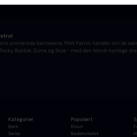
atrol
ons animerede børneserie, PAW Patrol, handler om de sek
 Rocky, Rubble, Zuma og Skye - med den teknik-kyndige dren
Kategorier
Populært
S
Børn
Klovn
F
Serier
Badehotellet
H