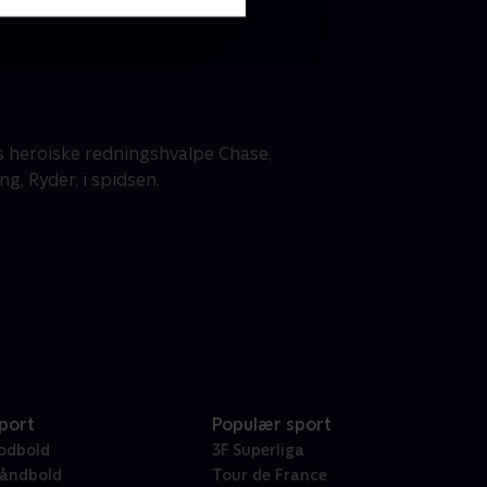
s heroiske redningshvalpe Chase,
g, Ryder, i spidsen.
port
Populær sport
odbold
3F Superliga
åndbold
Tour de France