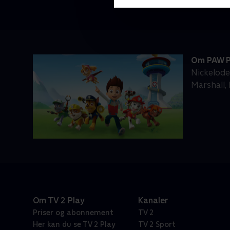
Om PAW P
Nickelode
Marshall,
Om TV 2 Play
Kanaler
Priser og abonnement
TV 2
Her kan du se TV 2 Play
TV 2 Sport