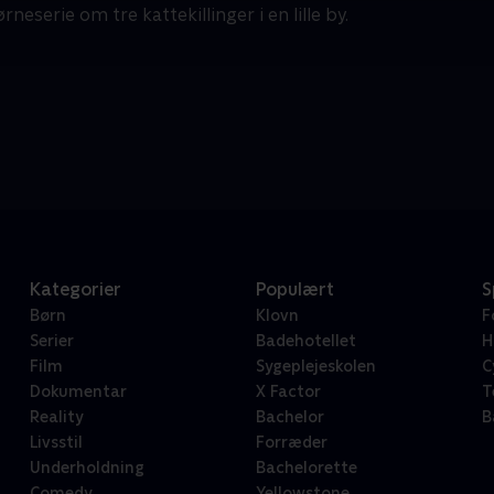
rneserie om tre kattekillinger i en lille by.
Kategorier
Populært
S
Børn
Klovn
F
Serier
Badehotellet
H
Film
Sygeplejeskolen
C
Dokumentar
X Factor
T
Reality
Bachelor
B
Livsstil
Forræder
Underholdning
Bachelorette
Comedy
Yellowstone