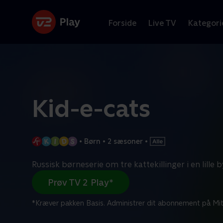
Forside
Live TV
Kategori
Kid-e-cats
•
Børn
•
2 sæsoner
•
Russisk børneserie om tre kattekillinger i en lille b
Prøv TV 2 Play*
*Kræver pakken Basis. Administrer dit abonnement på Mit