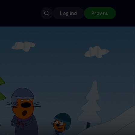
Log ind
Prøv nu