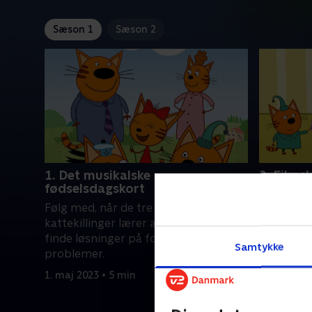
Sæson 1
Sæson 2
1. Det musikalske
2. Films
fødselsdagskort
Følg med,
Følg med, når de tre små
kattekilli
kattekillinger lærer at vise følelser og
finde løsn
finde løsninger på forskellige
probleme
Samtykke
problemer.
1. maj 2023
1. maj 2023 • 5 min