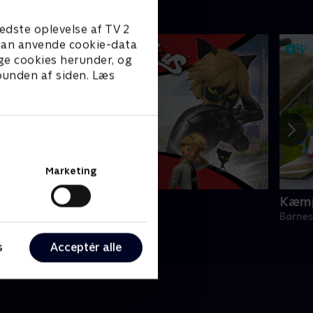
edste oplevelse af TV 2
e kan anvende cookie-data
ge cookies herunder, og
 bunden af siden. Læs
Marketing
iraculous
Kæmp
ørneserier • 3 sæsoner
Børnes
s
Acceptér alle