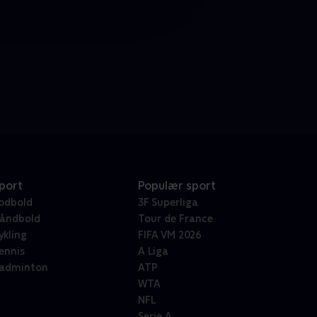
port
Populær sport
odbold
3F Superliga
åndbold
Tour de France
ykling
FIFA VM 2026
ennis
A Liga
adminton
ATP
WTA
NFL
Serie A