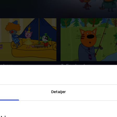
kabere
3. En skovtur
 når de tre små
Følg med, når de tre små
nger lærer at vise følelser og
kattekillinger lærer at vise f
inger på forskellige
finde løsninger på forskelli
r.
problemer.
Detaljer
 • 5 min
1. maj 2023 • 5 min