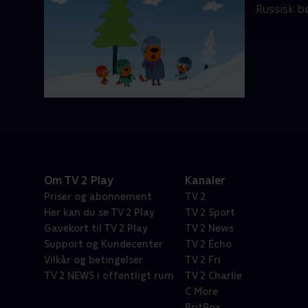
Russisk bø
Om TV 2 Play
Kanaler
Priser og abonnement
TV 2
Her kan du se TV 2 Play
TV 2 Sport
Gavekort til TV 2 Play
TV 2 News
Support og Kundecenter
TV 2 Echo
Vilkår og betingelser
TV 2 Fri
TV 2 NEWS i offentligt rum
TV 2 Charlie
C More
BritBox