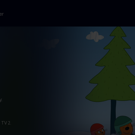
er
y.
 TV 2.