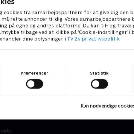
kies
g cookies fra samarbejdspartnere for at give dig den b
l at målrette annoncer til dig. Vores samarbejdspartner
ing på egne og andres platforme. Du kan til- og fravæl
amtykke tilbage ved at klikke på ’Cookie-indstillinger’ i
handler dine oplysninger i
TV 2s privatlivspolitik
.
Samtykkevalg
Præferencer
Statistik
Jungle Banden
M
Børneserier • 2 sæsoner
B
Kun nødvendige cookie
-cats