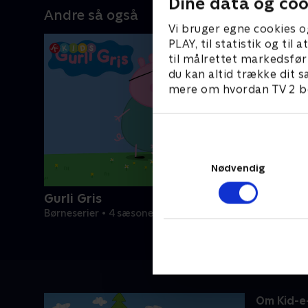
Dine data og coo
Andre så også
Vi bruger egne cookies o
PLAY, til statistik og ti
til målrettet markedsfør
du kan altid trække dit s
mere om hvordan TV 2 be
Nødvendig
Gurli Gris
Børneserier • 4 sæsoner
Om Kid-e