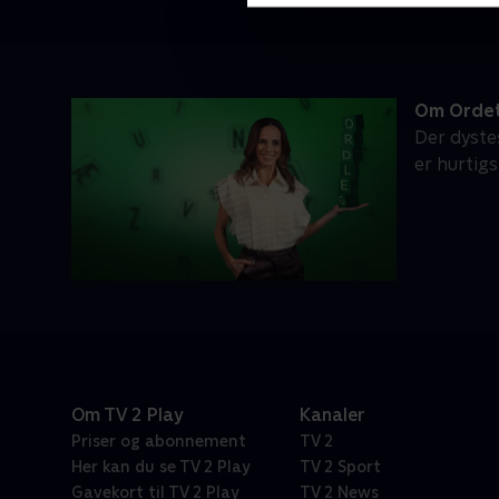
Om Ordet
Der dyste
er hurtig
Om TV 2 Play
Kanaler
Priser og abonnement
TV 2
Her kan du se TV 2 Play
TV 2 Sport
Gavekort til TV 2 Play
TV 2 News