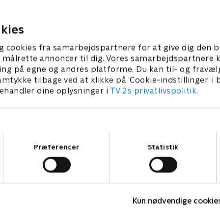
men, når quizzes om en
nationalparken på Midtsjæl
efinalen.
Christian Degn tester delta
 2025 • 29 min
6. oktober 2025 • 28 min
viden.
kies
g cookies fra samarbejdspartnere for at give dig den b
l at målrette annoncer til dig. Vores samarbejdspartner
ing på egne og andres platforme. Du kan til- og fravæl
amtykke tilbage ved at klikke på ’Cookie-indstillinger’ i
handler dine oplysninger i
TV 2s privatlivspolitik
.
Samtykkevalg
Præferencer
Statistik
Feltet - Danmarks største quizkamp
H
Kun nødvendige cookie
Quiz-shows • 4 sæsoner
Q