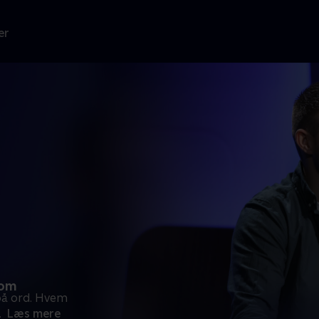
er
nom
på ord. Hvem
.
Læs mere