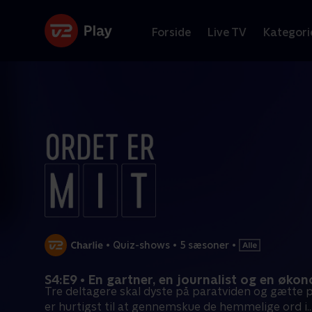
Forside
Live TV
Kategori
•
Quiz-shows
•
5 sæsoner
•
S4:E9 • En gartner, en journalist og en øko
Tre deltagere skal dyste på paratviden og gætte 
er hurtigst til at gennemskue de hemmelige ord i
..