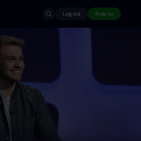
Log ind
Prøv nu