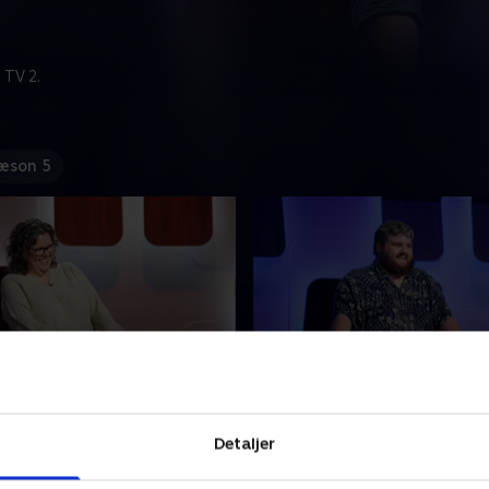
 TV 2.
æson 5
solbriller og strandløver
11. Barbie og Bollywood
 Degn har pakket dagens
I hvilken sønderjysk by ligge
Detaljer
ed spørgsmål, der oser af
Danmarks nationale
mmer og sol. Så spænd
speedwaycenter? Og hvad 