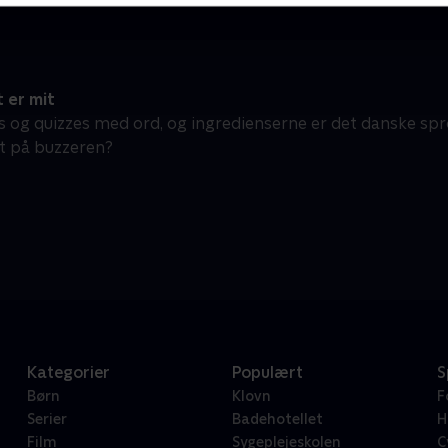
 er mit
s og quizzes med ord, og ingredienserne er det danske s
st på buzzeren?
Kategorier
Populært
S
Børn
Klovn
F
Serier
Badehotellet
H
Film
Sygeplejeskolen
C