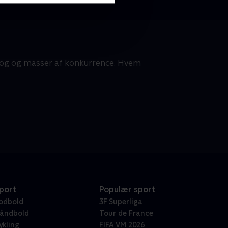
prog og masser af konkurrence. Hvem
port
Populær sport
odbold
3F Superliga
åndbold
Tour de France
ykling
FIFA VM 2026