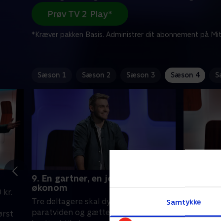
Prøv TV 2 Play*
*Kræver pakken Basis. Administrer dit abonnement på Mit
Sæson 1
Sæson 2
Sæson 3
Sæson 4
S
9. En gartner, en journalist og en
10. Med 
økonom
 kr.
Christian
Tre deltagere skal dyste på
Samtykke
program m
paratviden og gætte på ord. Hvem er
ørst
rejse, so