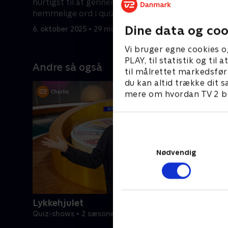
hurtigst til at gennemskue de
tropehjel
hemmelige ord i quizzen, hvor hele
plads i ug
6. oktober
hjernen kommer på arbejde.
Dine data og coo
6. oktober 2025 • 29 min
Vi bruger egne cookies o
PLAY, til statistik og ti
Andre så også
til målrettet markedsfør
du kan altid trække dit s
mere om hvordan TV 2 be
Nødvendig
Lykkehjulet
Quiz-shows • 2 sæsoner