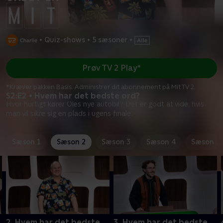
•
Quiz-shows
•
5 sæsoner
•
Prøv TV 2 Play*
*Kræver pakken Basis. Administrer dit abonnement på Mit TV 2.
S2:E2 • Hvem har det bedste ord?
Hvor hurtigt kører Oles nye autobil? Det er godt at vide, hvis
man vil sikre sig en plads i ugens finale.
Sæson 1
Sæson 2
Sæson 3
Sæson 4
Sæson 5
2. Hvem har det bedste
3. Hvem har det bedste