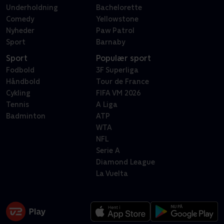
Underholdning
Bachelorette
Comedy
Yellowstone
Nyheder
Paw Patrol
Sport
Barnaby
Sport
Populær sport
Fodbold
3F Superliga
Håndbold
Tour de France
Cykling
FIFA VM 2026
Tennis
A Liga
Badminton
ATP
WTA
NFL
Serie A
Diamond League
La Vuelta