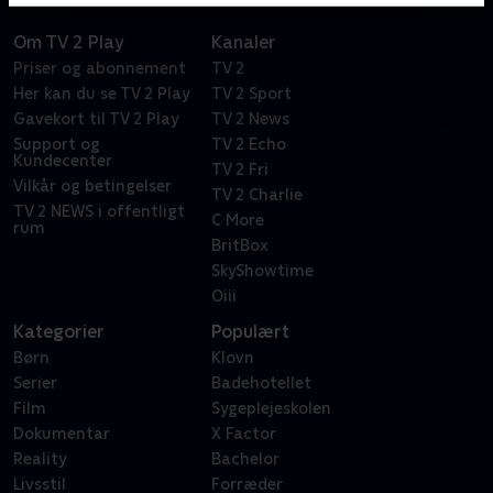
Om TV 2 Play
Kanaler
Priser og abonnement
TV 2
Her kan du se TV 2 Play
TV 2 Sport
Gavekort til TV 2 Play
TV 2 News
Support og
TV 2 Echo
Kundecenter
TV 2 Fri
Vilkår og betingelser
TV 2 Charlie
TV 2 NEWS i offentligt
C More
rum
BritBox
SkyShowtime
Oiii
Kategorier
Populært
Børn
Klovn
Serier
Badehotellet
Film
Sygeplejeskolen
Dokumentar
X Factor
Reality
Bachelor
Livsstil
Forræder