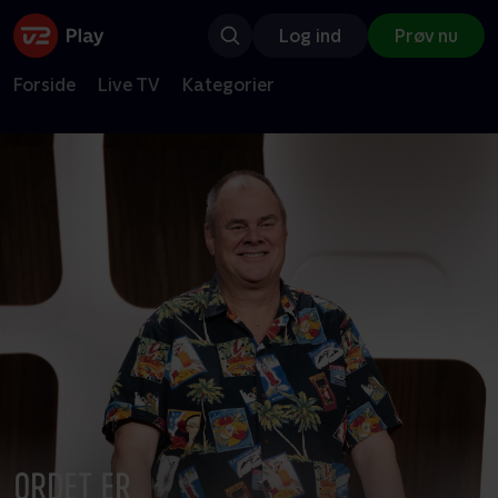
Log ind
Prøv nu
Forside
Live TV
Kategorier