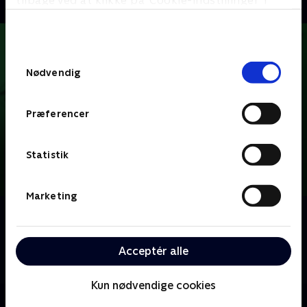
tilbage ved at klikke på ’Cookie-indstillinger’ i
bunden af siden. Læs mere om hvordan TV 2
behandler dine oplysninger i
TV 2s privatlivspolitik
.
Samtykkevalg
Nødvendig
Præferencer
Statistik
Marketing
Om Ordet er mit
Der dystes og quizzes med ord, og ingredienserne er
det danske sprog og masser af konkurrence. Hvem
Acceptér alle
er hurtigst på buzzeren?
Kun nødvendige cookies