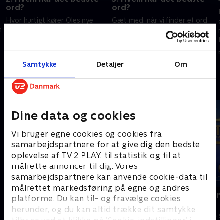
ord?
ord?
Hvor hurtigt kører Oles nye
Gæt med, når vi finder et ord
n
autobil? Det er godt at vide,
på syv bogstaver i kategorien
hvis man vil sikre sig en plads i
'Hos bageren'. Konkurrencen
ugens finale.
spidser også til, når ugens
sidste finalist skal findes.
3. september 2024 • 30 min
4. september 2024 • 30 min
Samtykke
Detaljer
Om
Andre så også
Dine data og cookies
Vi bruger egne cookies og cookies fra
samarbejdspartnere for at give dig den bedste
oplevelse af TV 2 PLAY, til statistik og til at
målrette annoncer til dig. Vores
samarbejdspartnere kan anvende cookie-data til
målrettet markedsføring på egne og andres
Lykkehjulet
Feltet - Dan
platforme. Du kan til- og fravælge cookies
quizkamp
Quiz-shows • 2 sæsoner
herunder, og du kan altid trække dit samtykke
Quiz-shows • 4