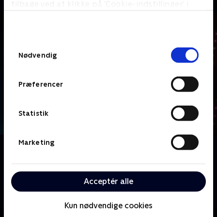
tilbage ved at klikke på ’Cookie-indstillinger’ i
bunden af siden. Læs mere om hvordan TV 2
behandler dine oplysninger i
TV 2s privatlivspolitik
.
Samtykkevalg
Nødvendig
Præferencer
Statistik
Marketing
Om One True Singer
Fjorten nye rumænske musikere og sangskrivere bor
sammen, konkurrerer i musikalske udfordringer og
Acceptér alle
kæmper for at imponere dommerne for at vinde
titlen som Rumæniens One True Singer.
Kun nødvendige cookies