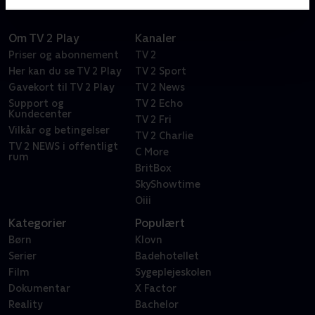
Om TV 2 Play
Kanaler
Priser og abonnement
TV 2
Her kan du se TV 2 Play
TV 2 Sport
Gavekort til TV 2 Play
TV 2 News
Support og
TV 2 Echo
Kundecenter
TV 2 Fri
Vilkår og betingelser
TV 2 Charlie
TV 2 NEWS i offentligt
C More
rum
BritBox
SkyShowtime
Oiii
Kategorier
Populært
Børn
Klovn
Serier
Badehotellet
Film
Sygeplejeskolen
Dokumentar
X Factor
Reality
Bachelor