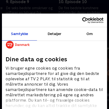
9. Episode 9
10. Episode 10
te
De seks bedste omskriver og
De fire bedste kunstnere
udfører en hitsang fra
forbereder deres endelige
Rumæniens bedste musikalske
optrædener for at vinde titlen
kunstnere.
28. august 2023 • 98 min
31. marts 2023 • 97 min
Samtykke
Detaljer
Om
Andre så også
Dine data og cookies
Vi bruger egne cookies og cookies fra
samarbejdspartnere for at give dig den bedste
oplevelse af TV 2 PLAY, til statistik og til at
målrette annoncer til dig. Vores
samarbejdspartnere kan anvende cookie-data til
Knæk Cancer
Mig og mit l
målrettet markedsføring på egne og andres
platforme. Du kan til- og fravælge cookies
TV-Shows • 1 sæsoner
2018 • TV-Shows
herunder, og du kan altid trække dit samtykke