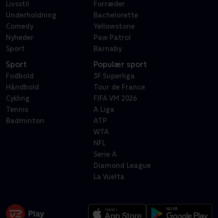
Livsstil
Forræder
Underholdning
Bachelorette
Comedy
Yellowstone
Nyheder
Paw Patrol
Sport
Barnaby
Sport
Populær sport
Fodbold
3F Superliga
Håndbold
Tour de France
Cykling
FIFA VM 2026
Tennis
A Liga
Badminton
ATP
WTA
NFL
Serie A
Diamond League
La Vuelta