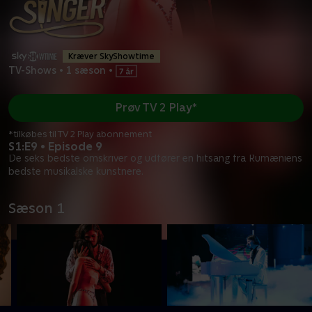
Kræver SkyShowtime
TV-Shows
•
1 sæson
•
Prøv TV 2 Play*
*tilkøbes til TV 2 Play abonnement
S1:E9 • Episode 9
De seks bedste omskriver og udfører en hitsang fra Rumæniens
bedste musikalske kunstnere.
Sæson 1