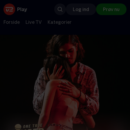
Log ind
Prøv nu
Forside
Live TV
Kategorier