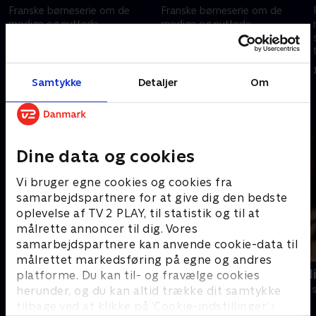
Franske børneserie om de
Franske børneserie om de
modige og nuttede
modige og nuttede
sovevogtere Monchhichi, der
sovevogtere Monchhichi, der
tager på magiske eventyr.
tager på magiske eventyr.
1. marts 2025 • 11 min
1. marts 2025 • 11 min
Samtykke
Detaljer
Om
Andre så også
Dine data og cookies
Vi bruger egne cookies og cookies fra
samarbejdspartnere for at give dig den bedste
oplevelse af TV 2 PLAY, til statistik og til at
målrette annoncer til dig. Vores
samarbejdspartnere kan anvende cookie-data til
målrettet markedsføring på egne og andres
Miniteve: Aktiviteter
Monstermal
platforme. Du kan til- og fravælge cookies
Børneserier • 1 sæsoner
Børneserier • 1
herunder, og du kan altid trække dit samtykke
tilbage ved at klikke på ’Cookie-indstillinger’ i