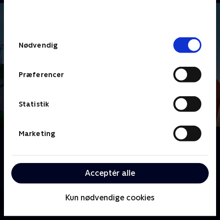
bunden af siden. Læs mere om hvordan TV 2
behandler dine oplysninger i
TV 2s privatlivspolitik
.
Samtykkevalg
Nødvendig
Præferencer
Statistik
Marketing
Om Monchhichi
Fransk børneserie om de modige og nuttede
sovevogtere Monchhichi, der tager på magiske
Acceptér alle
eventyr.
Kun nødvendige cookies