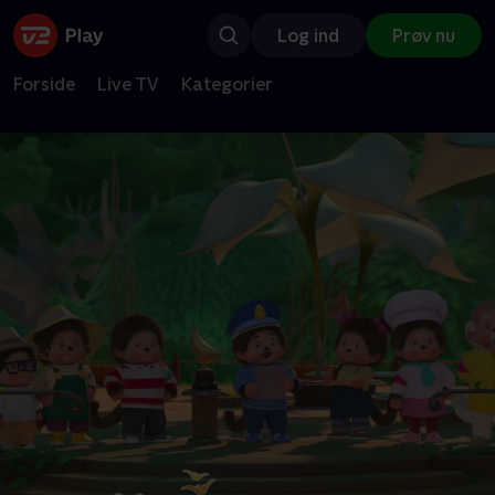
Log ind
Prøv nu
Forside
Live TV
Kategorier