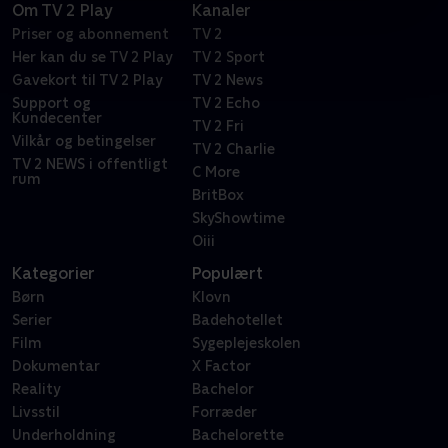
Om TV 2 Play
Kanaler
Priser og abonnement
TV 2
Her kan du se TV 2 Play
TV 2 Sport
Gavekort til TV 2 Play
TV 2 News
Support og
TV 2 Echo
Kundecenter
TV 2 Fri
Vilkår og betingelser
TV 2 Charlie
TV 2 NEWS i offentligt
C More
rum
BritBox
SkyShowtime
Oiii
Kategorier
Populært
Børn
Klovn
Serier
Badehotellet
Film
Sygeplejeskolen
Dokumentar
X Factor
Reality
Bachelor
Livsstil
Forræder
Underholdning
Bachelorette