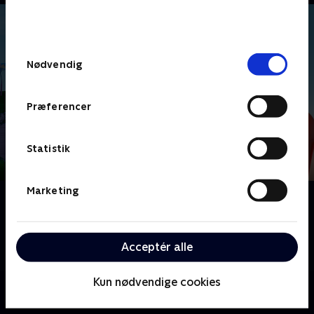
bunden af siden. Læs mere om hvordan TV 2
behandler dine oplysninger i
TV 2s privatlivspolitik
.
Samtykkevalg
Nødvendig
Præferencer
Statistik
Marketing
Om Monchhichi
Fransk børneserie om de modige og nuttede
sovevogtere Monchhichi, der tager på magiske
Acceptér alle
eventyr.
Kun nødvendige cookies