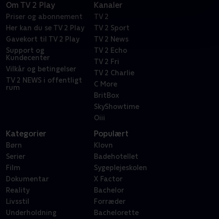
Om TV 2 Play
Kanaler
Priser og abonnement
TV 2
Her kan du se TV 2 Play
TV 2 Sport
Gavekort til TV 2 Play
TV 2 News
Support og
TV 2 Echo
Kundecenter
TV 2 Fri
Vilkår og betingelser
TV 2 Charlie
TV 2 NEWS i offentligt
C More
rum
BritBox
SkyShowtime
Oiii
Kategorier
Populært
Børn
Klovn
Serier
Badehotellet
Film
Sygeplejeskolen
Dokumentar
X Factor
Reality
Bachelor
Livsstil
Forræder
Underholdning
Bachelorette