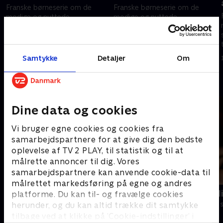
Franske børneserie om de
Franske børneserie om de
modige og nuttede
modige og nuttede
sovevogtere Monchhichi, der
sovevogtere Monchhichi, der
tager på magiske eventyr.
tager på magiske eventyr.
1. marts 2025 • 11 min
1. marts 2025 • 11 min
Samtykke
Detaljer
Om
Andre så også
Dine data og cookies
Vi bruger egne cookies og cookies fra
samarbejdspartnere for at give dig den bedste
oplevelse af TV 2 PLAY, til statistik og til at
målrette annoncer til dig. Vores
samarbejdspartnere kan anvende cookie-data til
målrettet markedsføring på egne og andres
Miniteve: Aktiviteter
Monstermal
platforme. Du kan til- og fravælge cookies
Børneserier • 1 sæsoner
Børneserier • 1
herunder, og du kan altid trække dit samtykke
tilbage ved at klikke på ’Cookie-indstillinger’ i