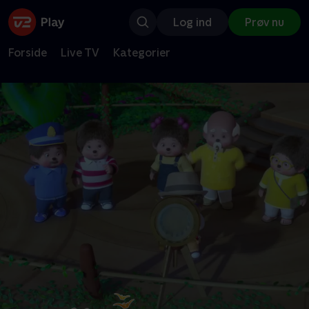
Log ind
Prøv nu
Forside
Live TV
Kategorier