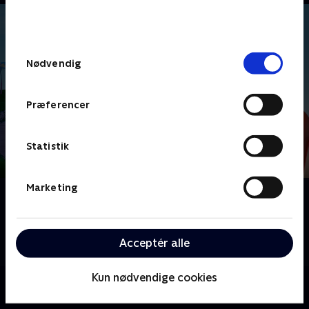
bunden af siden. Læs mere om hvordan TV 2
behandler dine oplysninger i
TV 2s privatlivspolitik
.
Samtykkevalg
Nødvendig
Præferencer
Statistik
Marketing
Om Monchhichi
Fransk børneserie om de modige og nuttede
sovevogtere Monchhichi, der tager på magiske
Acceptér alle
eventyr.
Kun nødvendige cookies