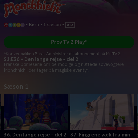
•
Børn
•
1 sæson
•
Prøv TV 2 Play*
*Kræver pakken Basis. Administrer dit abonnement på Mit TV 2.
S1:E36 • Den lange rejse - del 2
Franske børneserie om de modige og nuttede sovevogtere
Monchhichi, der tager på magiske eventyr.
Sæson 1
36. Den lange rejse - del 2
37. Fingrene væk fra min