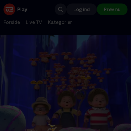
Log ind
Prøv nu
Forside
Live TV
Kategorier