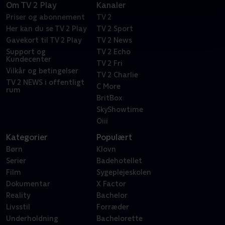
Om TV 2 Play
Kanaler
Priser og abonnement
TV 2
Her kan du se TV 2 Play
TV 2 Sport
Gavekort til TV 2 Play
TV 2 News
Support og
TV 2 Echo
Kundecenter
TV 2 Fri
Vilkår og betingelser
TV 2 Charlie
TV 2 NEWS i offentligt
C More
rum
BritBox
SkyShowtime
Oiii
Kategorier
Populært
Børn
Klovn
Serier
Badehotellet
Film
Sygeplejeskolen
Dokumentar
X Factor
Reality
Bachelor
Livsstil
Forræder
Underholdning
Bachelorette