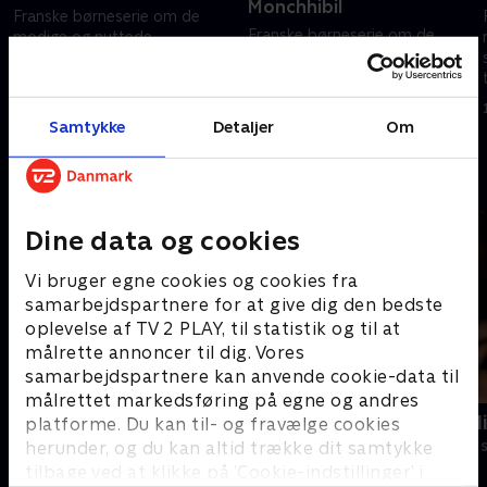
Monchhibil
Franske børneserie om de
Franske børneserie om de
modige og nuttede
modige og nuttede
sovevogtere Monchhichi, der
sovevogtere Monchhichi, der
tager på magiske eventyr.
tager på magiske eventyr.
1. marts 2025 • 11 min
Samtykke
Detaljer
Om
1. marts 2025 • 11 min
Andre så også
Dine data og cookies
Vi bruger egne cookies og cookies fra
samarbejdspartnere for at give dig den bedste
oplevelse af TV 2 PLAY, til statistik og til at
målrette annoncer til dig. Vores
samarbejdspartnere kan anvende cookie-data til
målrettet markedsføring på egne og andres
Miniteve: Aktiviteter
Monstermal
platforme. Du kan til- og fravælge cookies
Børneserier • 1 sæsoner
Børneserier • 1
herunder, og du kan altid trække dit samtykke
tilbage ved at klikke på ’Cookie-indstillinger’ i