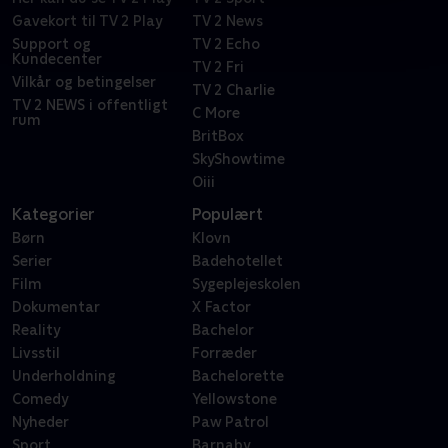
Gavekort til TV 2 Play
TV 2 News
Support og
TV 2 Echo
Kundecenter
TV 2 Fri
Vilkår og betingelser
TV 2 Charlie
TV 2 NEWS i offentligt
C More
rum
BritBox
SkyShowtime
Oiii
Kategorier
Populært
Børn
Klovn
Serier
Badehotellet
Film
Sygeplejeskolen
Dokumentar
X Factor
Reality
Bachelor
Livsstil
Forræder
Underholdning
Bachelorette
Comedy
Yellowstone
Nyheder
Paw Patrol
Sport
Barnaby