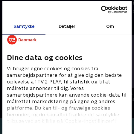
tagryggene bor en bande vilde
tagryggene bor en bande vilde
og opfindsomme figurer
og opfindsomme figurer
1. maj 2023 • 13 min
1. maj 2023 • 11 min
Andre så også
Samtykke
Detaljer
Om
Dine data og cookies
Vi bruger egne cookies og cookies fra
samarbejdspartnere for at give dig den bedste
oplevelse af TV 2 PLAY, til statistik og til at
målrette annoncer til dig. Vores
Brandmand Sam
Miniteve: P
samarbejdspartnere kan anvende cookie-data til
Børneserier • 1 sæsoner
Børneserier • 1
målrettet markedsføring på egne og andres
platforme. Du kan til- og fravælge cookies
herunder, og du kan altid trække dit samtykke
tilbage ved at klikke på ’Cookie-indstillinger’ i
bunden af siden. Læs mere om hvordan TV 2