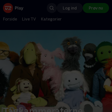
Log ind
Prøv nu
Forside
Live TV
Kategorier
Tagkammeraterne