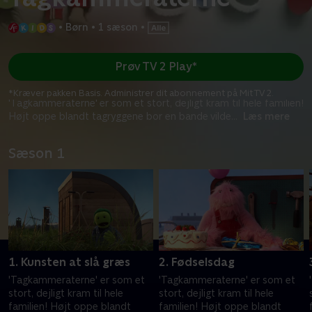
•
Børn
•
1 sæson
•
Prøv TV 2 Play*
*Kræver pakken Basis. Administrer dit abonnement på Mit TV 2.
'Tagkammeraterne' er som et stort, dejligt kram til hele familien!
Højt oppe blandt tagryggene bor en bande vilde
...
Læs mere
Sæson 1
1. Kunsten at slå græs
2. Fødselsdag
'Tagkammeraterne' er som et
'Tagkammeraterne' er som et
stort, dejligt kram til hele
stort, dejligt kram til hele
familien! Højt oppe blandt
familien! Højt oppe blandt