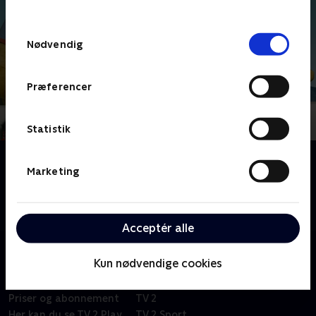
behandler dine oplysninger i
TV 2s privatlivspolitik
.
Samtykkevalg
Nødvendig
Præferencer
Statistik
Om Tagkammeraterne
Marketing
'Tagkammeraterne' er som et stort, dejligt kram til
hele familien! Højt oppe blandt tagryggene bor en
bande vilde og opfindsomme figurer.
Acceptér alle
Kun nødvendige cookies
Om TV 2 Play
Kanaler
Priser og abonnement
TV 2
Her kan du se TV 2 Play
TV 2 Sport