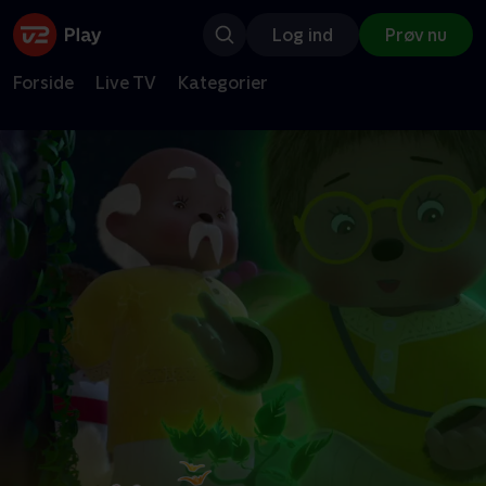
Log ind
Prøv nu
Forside
Live TV
Kategorier