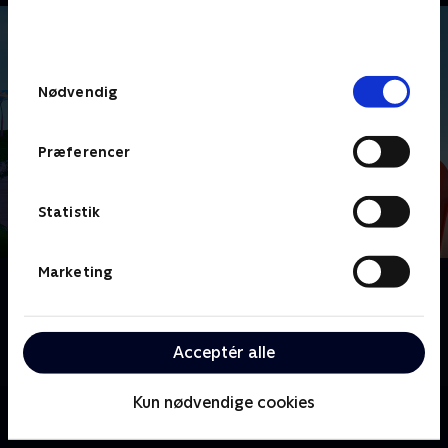
bunden af siden. Læs mere om hvordan TV 2
behandler dine oplysninger i
TV 2s privatlivspolitik
.
Samtykkevalg
Nødvendig
Præferencer
Statistik
Marketing
Om Monchhichi
Fransk børneserie om de modige og nuttede
sovevogtere Monchhichi, der tager på magiske
Acceptér alle
eventyr.
Kun nødvendige cookies