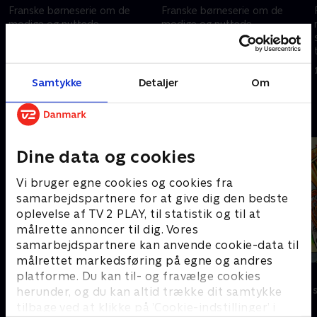
Franske børneserie om de
Franske børneserie om de
modige og nuttede
modige og nuttede
sovevogtere Monchhichi, der
sovevogtere Monchhichi, der
tager på magiske eventyr.
tager på magiske eventyr.
1. marts 2025 • 11 min
1. marts 2025 • 11 min
Samtykke
Detaljer
Om
Andre så også
Dine data og cookies
Vi bruger egne cookies og cookies fra
samarbejdspartnere for at give dig den bedste
oplevelse af TV 2 PLAY, til statistik og til at
målrette annoncer til dig. Vores
samarbejdspartnere kan anvende cookie-data til
målrettet markedsføring på egne og andres
Monstermaling
Syng med
platforme. Du kan til- og fravælge cookies
Børneserier • 1 sæsoner
Børneserier • 1
herunder, og du kan altid trække dit samtykke
tilbage ved at klikke på ’Cookie-indstillinger’ i