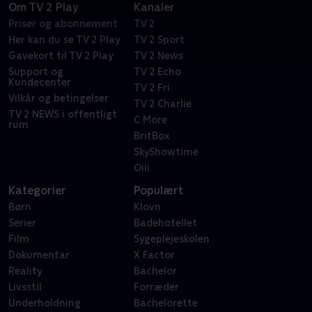
Om TV 2 Play
Kanaler
Priser og abonnement
TV 2
Her kan du se TV 2 Play
TV 2 Sport
Gavekort til TV 2 Play
TV 2 News
Support og
TV 2 Echo
Kundecenter
TV 2 Fri
Vilkår og betingelser
TV 2 Charlie
TV 2 NEWS i offentligt
C More
rum
BritBox
SkyShowtime
Oiii
Kategorier
Populært
Børn
Klovn
Serier
Badehotellet
Film
Sygeplejeskolen
Dokumentar
X Factor
Reality
Bachelor
Livsstil
Forræder
Underholdning
Bachelorette