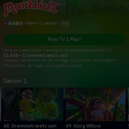
•
Børn
•
1 sæson
•
Prøv TV 2 Play*
*Kræver pakken Basis. Administrer dit abonnement på Mit TV 2.
S1:E48 • Drømmetræets søn
Franske børneserie om de modige og nuttede sovevogtere
Monchhichi, der tager på magiske eventyr.
Sæson 1
48. Drømmetræets søn
49. Kong Willow