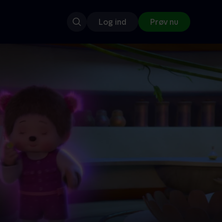
Log ind
Prøv nu