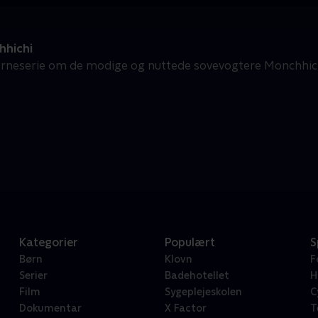
hichi
rneserie om de modige og nuttede sovevogtere Monchhichi
Kategorier
Populært
S
Børn
Klovn
F
Serier
Badehotellet
H
Film
Sygeplejeskolen
C
Dokumentar
X Factor
T