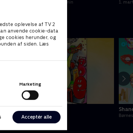
1. marts 2025 • 11 min
1. mar
edste oplevelse af TV 2
e kan anvende cookie-data
ge cookies herunder, og
 bunden af siden. Læs
Marketing
Syng med
Shane
ørneserier • 1 sæsoner
Børnes
s
Acceptér alle