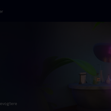
er
vevogtere