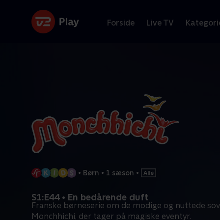
Forside
Live TV
Kategori
•
Børn
•
1 sæson
•
S1:E44 • En bedårende duft
Franske børneserie om de modige og nuttede so
Monchhichi, der tager på magiske eventyr.