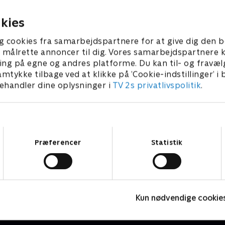
025 • 11 min
1. marts 2025 • 11 min
kies
g cookies fra samarbejdspartnere for at give dig den b
l at målrette annoncer til dig. Vores samarbejdspartner
ing på egne og andres platforme. Du kan til- og fravæl
amtykke tilbage ved at klikke på ’Cookie-indstillinger’ i
handler dine oplysninger i
TV 2s privatlivspolitik
.
Samtykkevalg
Præferencer
Statistik
Monstermaling
Børneserier • 1 sæsoner
B
Kun nødvendige cookie