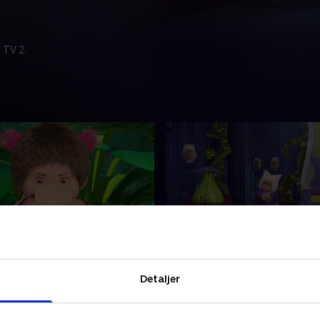
 TV 2.
hemmelige brev
46. Den hemmelige gang
børneserie om de modige og
Franske børneserie om de 
Detaljer
ovevogtere Monchhichi, der
nuttede sovevogtere Monchh
magiske eventyr.
tager på magiske eventyr.