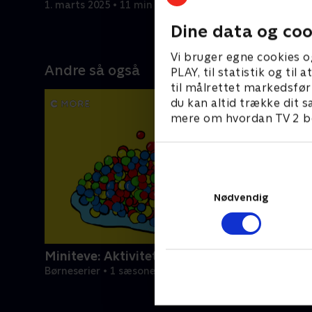
1. marts 2025 • 11 min
1. marts 2
Dine data og coo
Vi bruger egne cookies o
Andre så også
PLAY, til statistik og ti
til målrettet markedsfør
du kan altid trække dit s
mere om hvordan TV 2 be
Nødvendig
Miniteve: Aktiviteter
Børneserier • 1 sæsoner