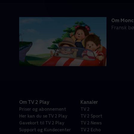
Om Monch
Fransk bø
Om TV 2 Play
Kanaler
Priser og abonnement
TV 2
Her kan du se TV 2 Play
TV 2 Sport
Gavekort til TV 2 Play
TV 2 News
Support og Kundecenter
TV 2 Echo