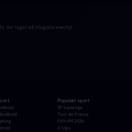
, der tager på magiske eventyr.
port
Populær sport
odbold
3F Superliga
åndbold
Tour de France
ykling
FIFA VM 2026
ennis
A Liga