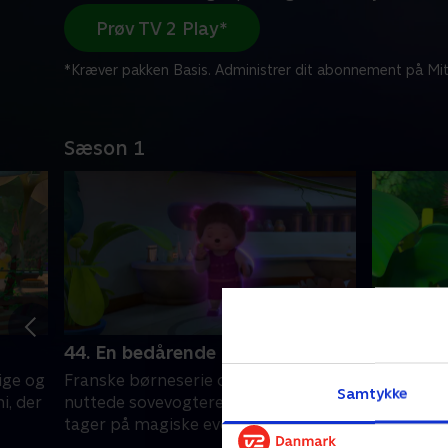
Prøv TV 2 Play*
*Kræver pakken Basis. Administrer dit abonnement på Mit
Sæson 1
44. En bedårende duft
45. Det 
ige og
Franske børneserie om de modige og
Franske 
Samtykke
i, der
nuttede sovevogtere Monchhichi, der
nuttede s
tager på magiske eventyr.
tager på 