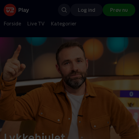
Log ind
Prøv nu
Forside
Live TV
Kategorier
Lykkehjulet