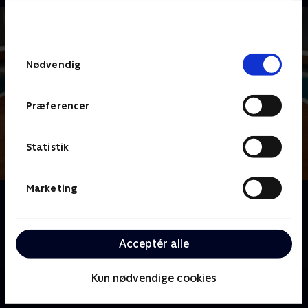
bunden af siden. Læs mere om hvordan TV 2
behandler dine oplysninger i
TV 2s privatlivspolitik
.
Samtykkevalg
Nødvendig
Præferencer
Statistik
Marketing
Om Lykkehjulet
Gæt med, når Mikkel Kryger spinner 'Lykkehjulet', og
quizglade danskere står klar til at løse drilske
Acceptér alle
ordgåder
Kun nødvendige cookies