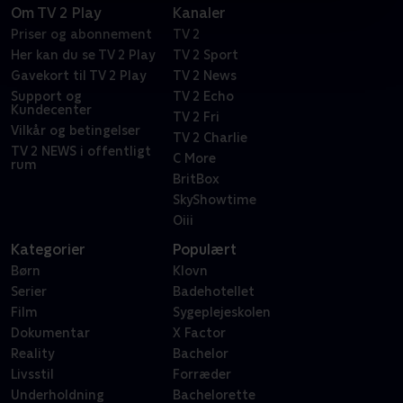
Om TV 2 Play
Kanaler
Priser og abonnement
TV 2
Her kan du se TV 2 Play
TV 2 Sport
Gavekort til TV 2 Play
TV 2 News
Support og
TV 2 Echo
Kundecenter
TV 2 Fri
Vilkår og betingelser
TV 2 Charlie
TV 2 NEWS i offentligt
C More
rum
BritBox
SkyShowtime
Oiii
Kategorier
Populært
Børn
Klovn
Serier
Badehotellet
Film
Sygeplejeskolen
Dokumentar
X Factor
Reality
Bachelor
Livsstil
Forræder
Underholdning
Bachelorette