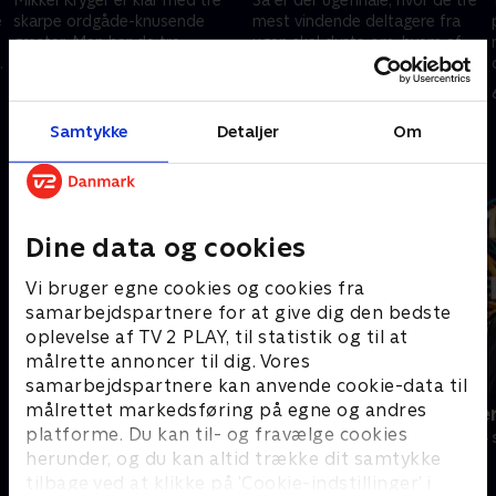
e
skarpe ordgåde-knusende
mest vindende deltagere fra
gæster. Men har de tre
ugen skal dyste om, hvem af
deltagere is nok i maven til at
dem der er bedst til at løse
gå hele vejen til bonusrunden
ordgåder og vinde store
1. februar 2023 • 29 min
2. februar 2023 • 29 min
og ugefinalen? .
præmier
Samtykke
Detaljer
Om
Andre så også
Dine data og cookies
Vi bruger egne cookies og cookies fra
samarbejdspartnere for at give dig den bedste
oplevelse af TV 2 PLAY, til statistik og til at
målrette annoncer til dig. Vores
samarbejdspartnere kan anvende cookie-data til
målrettet markedsføring på egne og andres
Hvem vil være millionær? Classic
Hvem vil vær
platforme. Du kan til- og fravælge cookies
Quiz-shows • 12 sæsoner
Quiz-shows • 4
herunder, og du kan altid trække dit samtykke
tilbage ved at klikke på ’Cookie-indstillinger’ i