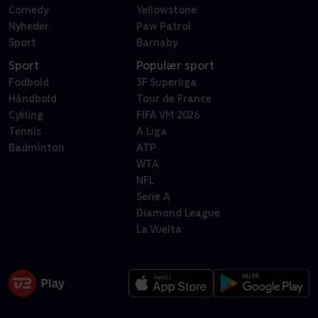
Comedy
Yellowstone
Nyheder
Paw Patrol
Sport
Barnaby
Sport
Populær sport
Fodbold
3F Superliga
Håndbold
Tour de France
Cykling
FIFA VM 2026
Tennis
A Liga
Badminton
ATP
WTA
NFL
Serie A
Diamond League
La Vuelta