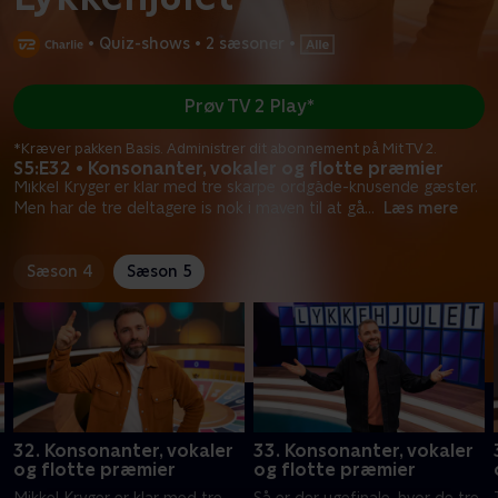
•
Quiz-shows
•
2 sæsoner
•
Prøv TV 2 Play*
*Kræver pakken Basis. Administrer dit abonnement på Mit TV 2.
S5:E32 • Konsonanter, vokaler og flotte præmier
Mikkel Kryger er klar med tre skarpe ordgåde-knusende gæster.
Men har de tre deltagere is nok i maven til at gå
...
Læs mere
Sæson 4
Sæson 5
32. Konsonanter, vokaler
33. Konsonanter, vokaler
og flotte præmier
og flotte præmier
Mikkel Kryger er klar med tre
Så er der ugefinale, hvor de tre