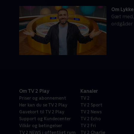
Om Lykke
Gæt med, n
ordgåder
Om TV 2 Play
Kanaler
Priser og abonnement
TV 2
Her kan du se TV 2 Play
TV 2 Sport
Gavekort til TV 2 Play
TV 2 News
Support og Kundecenter
TV 2 Echo
Vilkår og betingelser
TV 2 Fri
TV 2 NEWS i offentligt rum
TV 2 Charlie