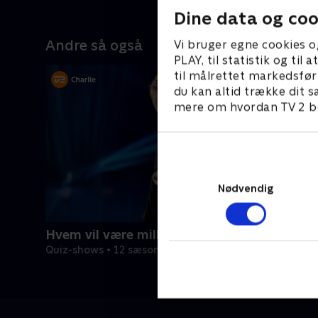
Dine data og coo
Andre så også
Vi bruger egne cookies o
PLAY, til statistik og ti
til målrettet markedsfør
du kan altid trække dit s
mere om hvordan TV 2 be
Nødvendig
Hvem vil være millionær? Classic
Quiz-shows • 12 sæsoner