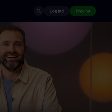
Log ind
Prøv nu