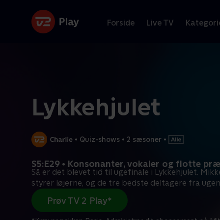
Forside
Live TV
Kategori
Lykkehjulet
•
Quiz-shows
•
2 sæsoner
•
S5:E29 • Konsonanter, vokaler og flotte pr
Så er det blevet tid til ugefinale i Lykkehjulet. Mik
styrer løjerne, og de tre bedste deltagere fra uge
Prøv TV 2 Play*