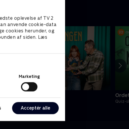
edste oplevelse af TV 2
e kan anvende cookie-data
ge cookies herunder, og
 bunden af siden. Læs
Marketing
rejlerkongen
Ordet
uiz-shows • 21 sæsoner
Quiz-s
s
Acceptér alle