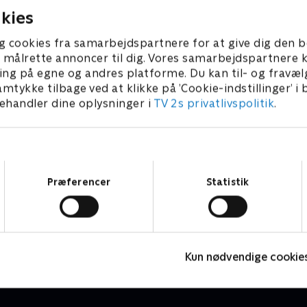
kies
g cookies fra samarbejdspartnere for at give dig den b
l at målrette annoncer til dig. Vores samarbejdspartner
ing på egne og andres platforme. Du kan til- og fravæl
amtykke tilbage ved at klikke på ’Cookie-indstillinger’ i
handler dine oplysninger i
TV 2s privatlivspolitik
.
Samtykkevalg
Præferencer
Statistik
Hvem vil være millionær?
K
Quiz-shows • 4 sæsoner
Q
Kun nødvendige cookie