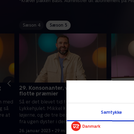
*Kræver pakken Basis. Administrer dit abonnement på Mit
Sæson 4
Sæson 5
g
29. Konsonanter, vokaler og
30. Kons
flotte præmier
flotte p
en med
Så er det blevet tid til ugefinale i
Mikkel Kr
g så
Lykkehjulet. Mikkel Kryger styrer
vokaler o
Samtykke
re at
løjerne, og de tre bedste deltagere
præsente
fra ugen dyster i den helt store finale
drilske or
de tre de
26. januar 2023 • 29 min
30. januar