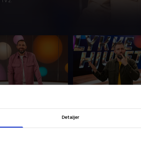
 TV 2.
onanter, vokaler og
31. Konsonanter, vokale
ræmier
flotte præmier
yger har rystet posen med
Mikkel Kryger inviterer inden
g konsonanter og
halv times ordleg med tre v
Detaljer
rer store præmier og
deltagere og store præmie
dgåder. Så er det bare op til
har bedst styr på de sorte 
ltagere at løse dem
bogstaver?.
 2023 • 29 min
31. januar 2023 • 29 min