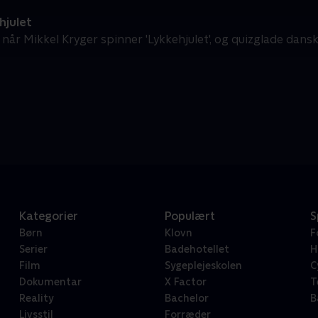
hjulet
år Mikkel Kryger spinner 'Lykkehjulet', og quizglade dansker
Kategorier
Populært
S
Børn
Klovn
F
Serier
Badehotellet
H
Film
Sygeplejeskolen
C
Dokumentar
X Factor
T
Reality
Bachelor
B
Livsstil
Forræder