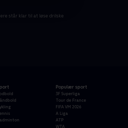
e står klar til at løse drilske
port
Populær sport
odbold
3F Superliga
åndbold
Tour de France
ykling
FIFA VM 2026
ennis
A Liga
adminton
ATP
WTA