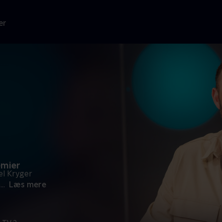
er
æmier
kel Kryger
n
...
Læs mere