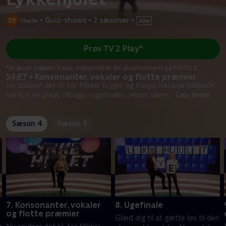
•
Quiz-shows
•
2 sæsoner
•
Prøv TV 2 Play*
*Kræver pakken Basis. Administrer dit abonnement på Mit TV 2.
S4:E7 • Konsonanter, vokaler og flotte præmier
Nu spidser det til, for Mikkel Kryger og Kanya Natasja Rørbech
har kun én plads tilbage i ugefinalen. Hvem sikrer
...
Læs mere
Sæson 4
Sæson 5
7. Konsonanter, vokaler
8. Ugefinale
og flotte præmier
Glæd dig til at gætte løs til den