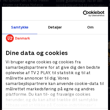
a
Nu spidser det til, for Mikkel
store guldmedalje. Nu er det
Kryger og Kanya Natasja
nemlig blevet tid til ugefinalen i
Rørbech har kun én plads
'Lykkehjulet', hvor ugens
tilbage i ugefinalen. Hvem
dygtigste ordknuser bliver
21. oktober 2021 • 29 min
sikrer sig den sidste plads? .
fundet. .
20. oktober 2021 • 29 min
Samtykke
Detaljer
Om
Andre så også
Dine data og cookies
Vi bruger egne cookies og cookies fra
samarbejdspartnere for at give dig den bedste
oplevelse af TV 2 PLAY, til statistik og til at
målrette annoncer til dig. Vores
samarbejdspartnere kan anvende cookie-data til
Hvem vil være millionær? Classic
Hvem vil vær
målrettet markedsføring på egne og andres
Quiz-shows • 12 sæsoner
Quiz-shows • 4
platforme. Du kan til- og fravælge cookies
herunder, og du kan altid trække dit samtykke
tilbage ved at klikke på ’Cookie-indstillinger’ i