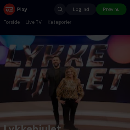
Log ind
Prøv nu
Forside
Live TV
Kategorier
Lykkehjulet