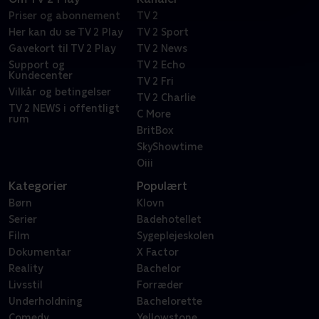
Priser og abonnement
TV 2
Her kan du se TV 2 Play
TV 2 Sport
Gavekort til TV 2 Play
TV 2 News
Support og
TV 2 Echo
Kundecenter
TV 2 Fri
Vilkår og betingelser
TV 2 Charlie
TV 2 NEWS i offentligt
C More
rum
BritBox
SkyShowtime
Oiii
Kategorier
Populært
Børn
Klovn
Serier
Badehotellet
Film
Sygeplejeskolen
Dokumentar
X Factor
Reality
Bachelor
Livsstil
Forræder
Underholdning
Bachelorette
Comedy
Yellowstone