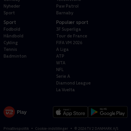
Nyheder
Paw Patrol
Sport
Barnaby
Sport
Populær sport
Fodbold
3F Superliga
Håndbold
Tour de France
Cykling
FIFA VM 2026
Tennis
A Liga
Badminton
ATP
WTA
NFL
Serie A
Diamond League
La Vuelta
Privatlivspolitik
Cookie-indstillinger
©
2026
TV 2 DANMARK A/S