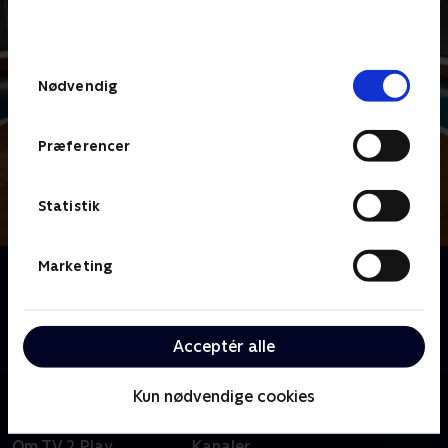
bunden af siden. Læs mere om hvordan TV 2
behandler dine oplysninger i
TV 2s privatlivspolitik
.
Samtykkevalg
Nødvendig
Præferencer
Statistik
Marketing
Om Lykkehjulet
Gæt med, når Mikkel Kryger spinner 'Lykkehjulet', og
quizglade danskere står klar til at løse drilske
ordgåder
Acceptér alle
Kun nødvendige cookies
Om TV 2 Play
Kanaler