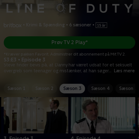
•
Krimi & Spænding
•
6 sæsoner
•
Prøv TV 2 Play*
*Kræver pakken Favorit. Administrer dit abonnement på Mit TV 2.
S3:E3 • Episode 3
Steve finder bevis på, at Danny har været udsat for et seksuelt
overgreb som teenager og mistænker, at han søger
...
Læs mere
Sæson 1
Sæson 2
Sæson 3
Sæson 4
Sæson 5
3. Episode 3
4. Episode 4