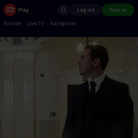
Log ind
Prøv nu
Forside
Live TV
Kategorier