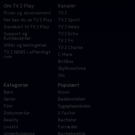
Om TV 2 Play
Kanaler
Priser og abonnement
TV 2
Her kan du se TV 2 Play
TV 2 Sport
Gavekort til TV 2 Play
TV 2 News
Support og
TV 2 Echo
Kundecenter
TV 2 Fri
Vilkår og betingelser
TV 2 Charlie
TV 2 NEWS i offentligt
C More
rum
BritBox
SkyShowtime
Oiii
Kategorier
Populært
Børn
Klovn
Serier
Badehotellet
Film
Sygeplejeskolen
Dokumentar
X Factor
Reality
Bachelor
Livsstil
Forræder
Underholdning
Bachelorette