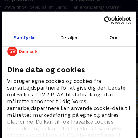
r
Steve finder bevis på, at Danny
Hari erkender sig skyldig i
har været udsat for et seksuelt
mord, men han fortæller
overgreb som teenager og
samtidig, at han har været
mistænker, at han søger hævn.
udsat for afpresning. Steve
graver i Dannys fortid, og AC-
1. maj 2023 • 58 min
1. maj 2023 • 58 min
12 kæmper med mistro.
Samtykke
Detaljer
Om
Andre så også
Dine data og cookies
Vi bruger egne cookies og cookies fra
samarbejdspartnere for at give dig den bedste
oplevelse af TV 2 PLAY, til statistik og til at
målrette annoncer til dig. Vores
samarbejdspartnere kan anvende cookie-data til
målrettet markedsføring på egne og andres
platforme. Du kan til- og fravælge cookies
En sag for Frost
Mord i Alpe
herunder, og du kan altid trække dit samtykke
Krimi & Spænding • 9 sæsoner
Krimi & Spændi
tilbage ved at klikke på ’Cookie-indstillinger’ i