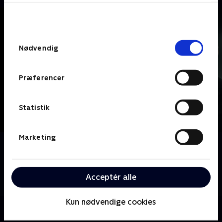
bunden af siden. Læs mere om hvordan TV 2
behandler dine oplysninger i
TV 2s privatlivspolitik
.
Samtykkevalg
Nødvendig
Præferencer
Statistik
Marketing
Om Line of Duty
Mange gange prisbelønnet krimiserie der følger
politienheden AC-12, der efterforsker korruption
Acceptér alle
inden for den britiske politistyrke.
Kun nødvendige cookies