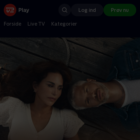
Log ind
Prøv nu
Forside
Live TV
Kategorier