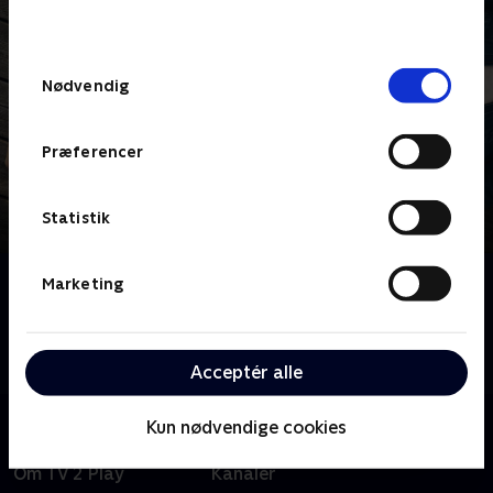
behandler dine oplysninger i
TV 2s privatlivspolitik
.
Samtykkevalg
Nødvendig
Præferencer
Statistik
Om Mord i Skærgården
Marketing
Svensk nervepirrende krimiserie om advokaten Nora
Linde, der opklarer uhyggelige kriminalsager i den
stockholmske skærgård.
Acceptér alle
Kun nødvendige cookies
Om TV 2 Play
Kanaler