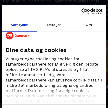
Lige før alle studenterfesterne
Sporene efter Anna fører til
skydes i gang, modtager
marinaen i Stavsnäs, og Nora
politiet alarmerende meldinger
sætter jagten ind på Annas
om flere dødsfald som følge
mystiske kæreste.
af et nyt kemisk stof
1. maj 2023 • 43 min
1. maj 2023 • 44 min
Samtykke
Detaljer
Om
Andre så også
Dine data og cookies
Vi bruger egne cookies og cookies fra
samarbejdspartnere for at give dig den bedste
oplevelse af TV 2 PLAY, til statistik og til at
målrette annoncer til dig. Vores
samarbejdspartnere kan anvende cookie-data til
målrettet markedsføring på egne og andres
Maria Wern
Mord på Mal
platforme. Du kan til- og fravælge cookies
Krimi & Spænding • 3 sæsoner
Krimi & Spændi
herunder, og du kan altid trække dit samtykke
tilbage ved at klikke på ’Cookie-indstillinger’ i
bunden af siden. Læs mere om hvordan TV 2