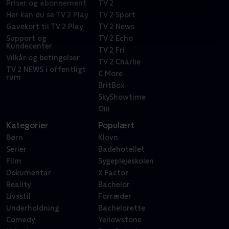
Priser og abonnement
TV 2
Her kan du se TV 2 Play
TV 2 Sport
Gavekort til TV 2 Play
TV 2 News
Support og
TV 2 Echo
Kundecenter
TV 2 Fri
Vilkår og betingelser
TV 2 Charlie
TV 2 NEWS i offentligt
C More
rum
BritBox
SkyShowtime
Oiii
Kategorier
Populært
Børn
Klovn
Serier
Badehotellet
Film
Sygeplejeskolen
Dokumentar
X Factor
Reality
Bachelor
Livsstil
Forræder
Underholdning
Bachelorette
Comedy
Yellowstone