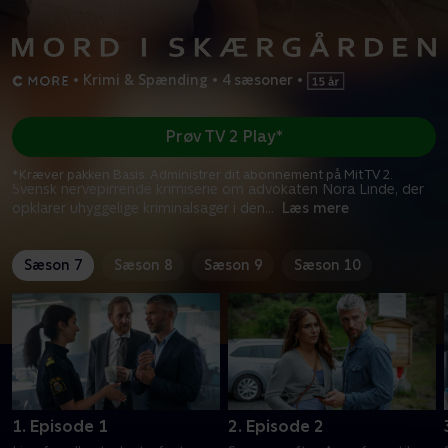
•
Krimi & Spænding
•
4 sæsoner
•
Prøv TV 2 Play*
*Kræver pakken Basis. Administrer dit abonnement på Mit TV 2.
Svensk nervepirrende krimiserie om advokaten Nora Linde, der
opklarer uhyggelige kriminalsager i den
...
Læs mere
Sæson 7
Sæson 8
Sæson 9
Sæson 10
1. Episode 1
2. Episode 2