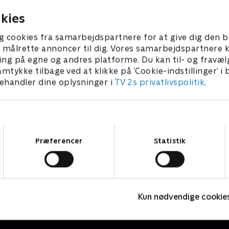
12. februar 2025 • 43 min
kies
g cookies fra samarbejdspartnere for at give dig den b
l at målrette annoncer til dig. Vores samarbejdspartner
ing på egne og andres platforme. Du kan til- og fravæl
amtykke tilbage ved at klikke på ’Cookie-indstillinger’ i
handler dine oplysninger i
TV 2s privatlivspolitik
.
Samtykkevalg
Præferencer
Statistik
Agatha Christies Hjerson
Krimi & Spænding • 1 sæsoner
K
Kun nødvendige cookie