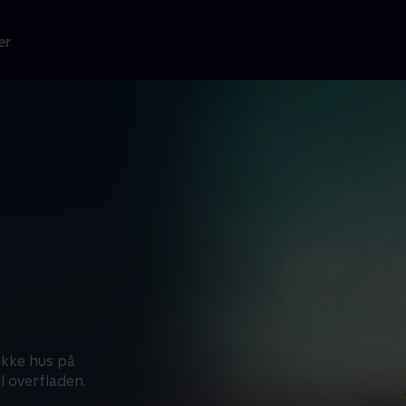
er
ukke hus på
l overfladen.