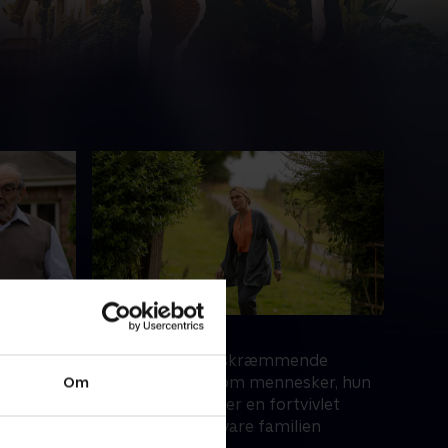
4. Episode 4
gelse,
Da Zoe opdager skræmmende
Om
ke ned i
hemmeligheder om mennesker, hun
ret
stoler på, begynder en fortvivlet
kamp for at forsvare familien