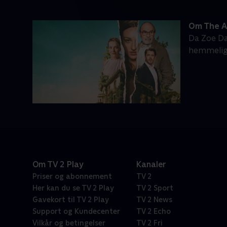
Om The A
Da Zoe Da
hemmeligh
Om TV 2 Play
Kanaler
Priser og abonnement
TV 2
Her kan du se TV 2 Play
TV 2 Sport
Gavekort til TV 2 Play
TV 2 News
Support og Kundecenter
TV 2 Echo
Vilkår og betingelser
TV 2 Fri