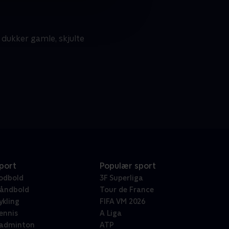
 dukker gamle, skjulte
port
Populær sport
odbold
3F Superliga
åndbold
Tour de France
ykling
FIFA VM 2026
ennis
A Liga
adminton
ATP