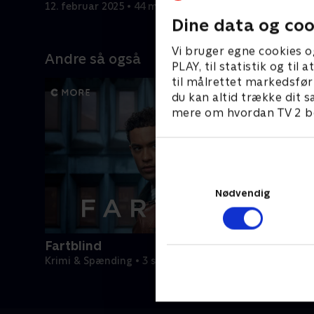
12. februar 2025 • 44 min
Dine data og coo
Vi bruger egne cookies o
Andre så også
PLAY, til statistik og ti
til målrettet markedsfør
du kan altid trække dit s
mere om hvordan TV 2 be
Nødvendig
Fartblind
Krimi & Spænding • 3 sæsoner