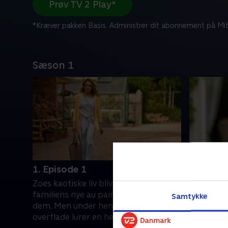
Prøv TV 2 Play*
*Kræver pakken Basis. Administrer dit abonnement på Mit
Sæson 1
1. Episode 1
2. Episo
Zoes kaotiske liv bliver nemmere, da
Efter en 
familiens nye au pair begynder hos
begynder 
Samtykke
dem. Men under hendes rolige
hvordan Z
overflade lurer en hemmelighed.
12. februa