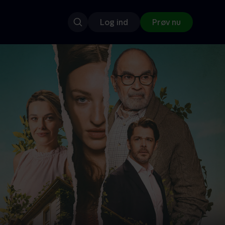
Log ind
Prøv nu