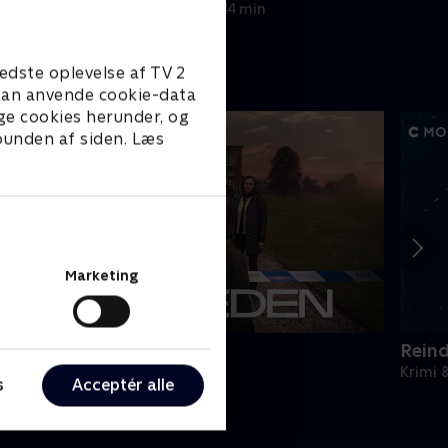
12. februar 2025 • 44 min
edste oplevelse af TV 2
e kan anvende cookie-data
ge cookies herunder, og
 bunden af siden. Læs
Marketing
Sandheden
Rein
rimi & Spænding • 2 sæsoner
Krimi 
s
Acceptér alle