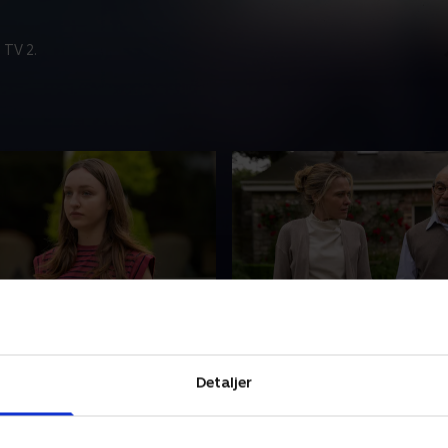
 TV 2.
de 2
3. Episode 3
række sære hændelser
Zoe gør en chokerende opda
Detaljer
familien at overveje,
som tvinger hende til at dyk
oe har det.
hemmeligheder, der har væ
begravet længe.
r 2025 • 43 min