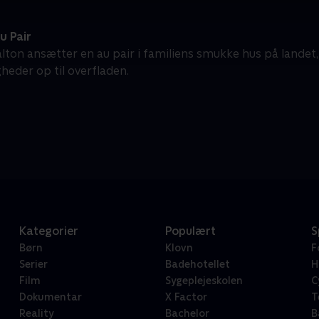
u Pair
lton ansætter en au pair i familiens smukke hus på landet,
eder op til overfladen.
Kategorier
Populært
S
Børn
Klovn
F
Serier
Badehotellet
H
Film
Sygeplejeskolen
C
Dokumentar
X Factor
T
Reality
Bachelor
B