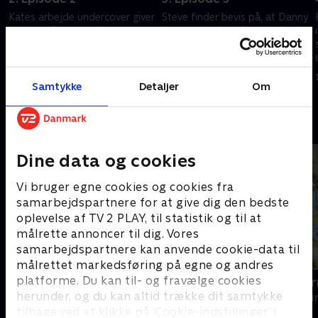
Kates arbejde undercover giver
Steve finder bevis på, at Danny
pote, og Steve opdager
har været udsat for et seksuelt
personlig kobling mellem
overgreb som teenager og
Danny og hans offer. Samtidig
mistænker, at han søger hævn.
sættes Steves eget ry på spil,
1. maj 2023 • 59 min
1. maj 2023 • 58 min
da rygter svirrer.
Samtykke
Detaljer
Om
Andre så også
Dine data og cookies
Vi bruger egne cookies og cookies fra
samarbejdspartnere for at give dig den bedste
oplevelse af TV 2 PLAY, til statistik og til at
målrette annoncer til dig. Vores
samarbejdspartnere kan anvende cookie-data til
målrettet markedsføring på egne og andres
platforme. Du kan til- og fravælge cookies
En sag for Frost
Mord i Alpe
herunder, og du kan altid trække dit samtykke
Krimi & Spænding • 9 sæsoner
Krimi & Spændi
tilbage ved at klikke på ’Cookie-indstillinger’ i