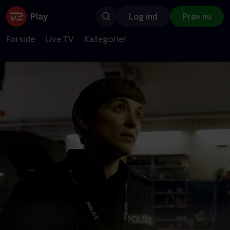
Log ind
Prøv nu
Forside
Live TV
Kategorier