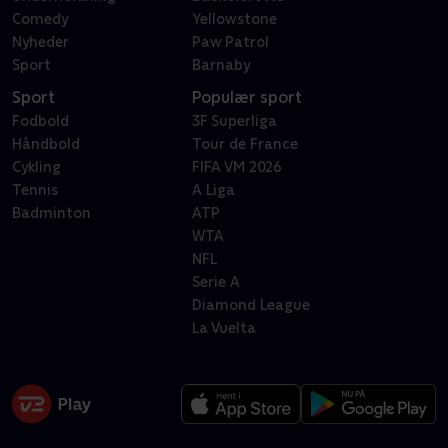
Comedy
Yellowstone
Nyheder
Paw Patrol
Sport
Barnaby
Sport
Populær sport
Fodbold
3F Superliga
Håndbold
Tour de France
Cykling
FIFA VM 2026
Tennis
A Liga
Badminton
ATP
WTA
NFL
Serie A
Diamond League
La Vuelta