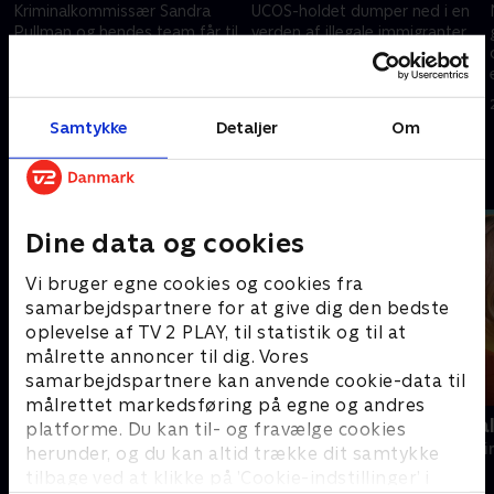
Kriminalkommissær Sandra
UCOS-holdet dumper ned i en
Pullman og hendes team får til
verden af illegale immigranter
opgave at genoptage sager og
og albanske bander, da de
én gang for alle at få buret de
genåbner sagen om fundet af
skyldige inde.
et uidentificeret lig.
17. august 2012 • 52 min
20. august 2012 • 52 min
Samtykke
Detaljer
Om
Andre så også
Dine data og cookies
Vi bruger egne cookies og cookies fra
samarbejdspartnere for at give dig den bedste
oplevelse af TV 2 PLAY, til statistik og til at
målrette annoncer til dig. Vores
samarbejdspartnere kan anvende cookie-data til
målrettet markedsføring på egne og andres
En sag for Frost
Mord på Mal
platforme. Du kan til- og fravælge cookies
Krimi & Spænding • 9 sæsoner
Krimi & Spændi
herunder, og du kan altid trække dit samtykke
tilbage ved at klikke på ’Cookie-indstillinger’ i