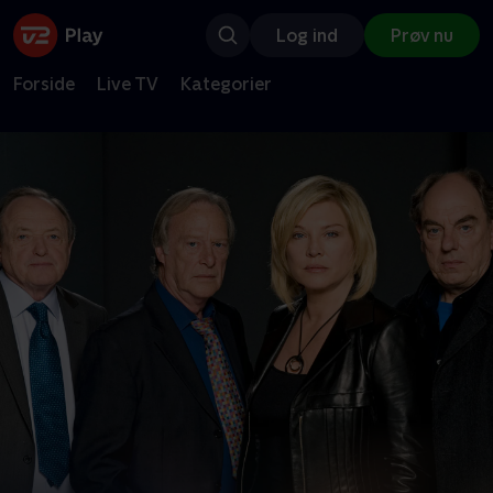
Log ind
Prøv nu
Forside
Live TV
Kategorier