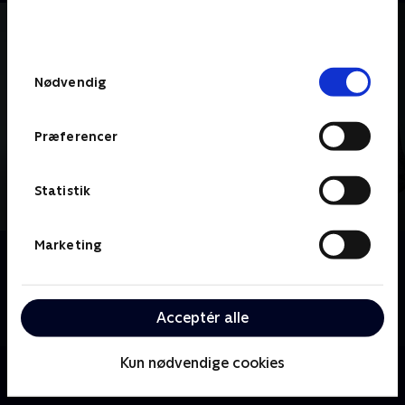
bunden af siden. Læs mere om hvordan TV 2
behandler dine oplysninger i
TV 2s privatlivspolitik
.
Samtykkevalg
Nødvendig
Præferencer
Statistik
Marketing
Om Fornyet mistanke
Kriminalkommissær Sandra Pullman og hendes team
af uligevægtige og aldrende kriminalfolk får til
Acceptér alle
opgave at genoptage sager og én gang for alle.
Kun nødvendige cookies