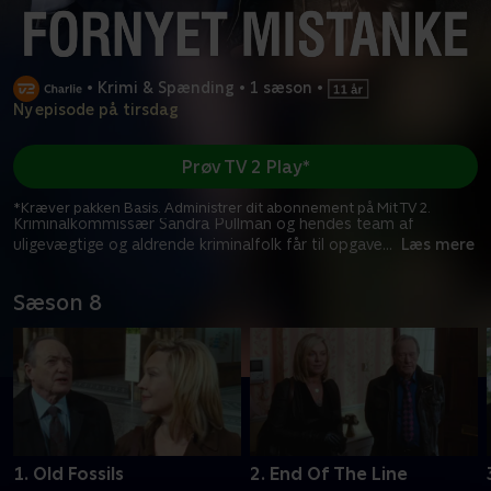
•
Krimi & Spænding
•
1 sæson
•
Ny episode på tirsdag
Prøv TV 2 Play*
*Kræver pakken Basis. Administrer dit abonnement på Mit TV 2.
Kriminalkommissær Sandra Pullman og hendes team af
uligevægtige og aldrende kriminalfolk får til opgave
...
Læs mere
Sæson 8
1. Old Fossils
2. End Of The Line