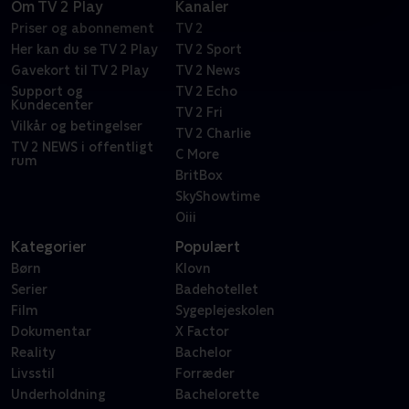
Om TV 2 Play
Kanaler
Priser og abonnement
TV 2
Her kan du se TV 2 Play
TV 2 Sport
Gavekort til TV 2 Play
TV 2 News
Support og
TV 2 Echo
Kundecenter
TV 2 Fri
Vilkår og betingelser
TV 2 Charlie
TV 2 NEWS i offentligt
C More
rum
BritBox
SkyShowtime
Oiii
Kategorier
Populært
Børn
Klovn
Serier
Badehotellet
Film
Sygeplejeskolen
Dokumentar
X Factor
Reality
Bachelor
Livsstil
Forræder
Underholdning
Bachelorette