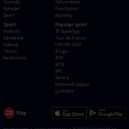
Comedy
Yellowstone
Nyheder
Paw Patrol
Sport
Barnaby
Sport
Populær sport
Fodbold
3F Superliga
Håndbold
Tour de France
Cykling
FIFA VM 2026
Tennis
A Liga
Badminton
ATP
WTA
NFL
Serie A
Diamond League
La Vuelta