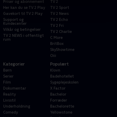
Priser og abonnement
TV 2
Her kan du se TV 2 Play
TV 2 Sport
Gavekort til TV 2 Play
TV 2 News
Support og
TV 2 Echo
Kundecenter
TV 2 Fri
Vilkår og betingelser
TV 2 Charlie
TV 2 NEWS i offentligt
C More
rum
BritBox
SkyShowtime
Oiii
Kategorier
Populært
Børn
Klovn
Serier
Badehotellet
Film
Sygeplejeskolen
Dokumentar
X Factor
Reality
Bachelor
Livsstil
Forræder
Underholdning
Bachelorette
Comedy
Yellowstone