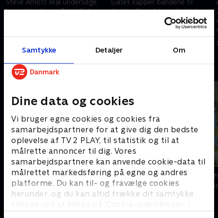
Steve Arnott skal undersøge
Gates kapper båndene til
korpsets stjerne Tony Gates
Jackie efter at have hjulpet
for korruption. Samtidig havner
hende med at undslippe tiltale.
Gates i et moralsk dilemma, da
Da sandheden truer, må han
hans elskerinde indblandes i en
vælge mellem ægteskab og
1. maj 2023 • 58 min
1. maj 2023 • 57 min
ulykke.
karriere.
Samtykke
Detaljer
Om
Andre så også
Dine data og cookies
Vi bruger egne cookies og cookies fra
samarbejdspartnere for at give dig den bedste
oplevelse af TV 2 PLAY, til statistik og til at
målrette annoncer til dig. Vores
samarbejdspartnere kan anvende cookie-data til
målrettet markedsføring på egne og andres
En sag for Frost
Mord i Alpe
platforme. Du kan til- og fravælge cookies
Krimi & Spænding • 8 sæsoner
Krimi & Spændi
herunder, og du kan altid trække dit samtykke
tilbage ved at klikke på ’Cookie-indstillinger’ i
bunden af siden. Læs mere om hvordan TV 2