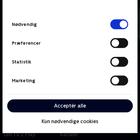
behandler dine oplysninger i
TV 2s privatlivspolitik
.
Samtykkevalg
Nødvendig
Præferencer
Statistik
Om Line of Duty
Marketing
Mange gange prisbelønnet krimiserie der følger
politienheden AC-12, der efterforsker korruption
inden for den britiske politistyrke.
Acceptér alle
Kun nødvendige cookies
Om TV 2 Play
Kanaler