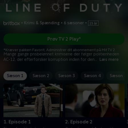
•
Krimi & Spænding
•
6 sæsoner
•
Prøv TV 2 Play*
*Kræver pakken Favorit. Administrer dit abonnement på Mit TV 2.
Mange gange prisbelønnet krimiserie der følger politienheden
AC-12, der efterforsker korruption inden for den
...
Læs mere
Sæson 1
Sæson 2
Sæson 3
Sæson 4
Sæson 5
1. Episode 1
2. Episode 2