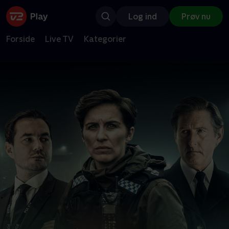
Log ind
Prøv nu
Forside
Live TV
Kategorier