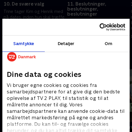
10. De svære valg
11. Beslutninger,
beslutninger,
Trine tager Kim og Henrik med
beslutninger
e
på dates, inden hun skal træffe
Hos Katja er det blevet
den store beslutning: Hvem
afgørelsens time. Hvem vælger
skal med på romantisk tur?
hun? De to mænd, der er
.
Katja skal sige farvel til en af
4. oktober 2022 • 40 min
tilbage, er meget forskellige, og
mændene.
Samtykke
Detaljer
Om
de gør alt for at gøre et sidste
11. oktober 2022 • 39 min
godt indtryk.
Andre så også
Dine data og cookies
Vi bruger egne cookies og cookies fra
samarbejdspartnere for at give dig den bedste
oplevelse af TV 2 PLAY, til statistik og til at
målrette annoncer til dig. Vores
samarbejdspartnere kan anvende cookie-data til
målrettet markedsføring på egne og andres
platforme. Du kan til- og fravælge cookies
Forræder
Kærlighed h
herunder, og du kan altid trække dit samtykke