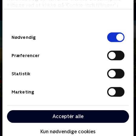
Reality • 4 sæsoner
Reality • 8 sæso
tilbage ved at klikke på ’Cookie-indstillinger’ i
bunden af siden. Læs mere om hvordan TV 2
behandler dine oplysninger i
TV 2s privatlivspolitik
.
Samtykkevalg
Nødvendig
Præferencer
Statistik
Marketing
Om Landmand søger kærlighed
Lykken er - at finde en at dele landmandslivet med.
Acceptér alle
Vil det lykkes? Følg de danske landmænd og –
kvinders jagt på kærligheden.
Kun nødvendige cookies