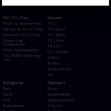
Om TV 2 Play
Kanaler
Priser og abonnement
TV 2
Her kan du se TV 2 Play
TV 2 Sport
Gavekort til TV 2 Play
TV 2 News
Support og
TV 2 Echo
Kundecenter
TV 2 Fri
Vilkår og betingelser
TV 2 Charlie
TV 2 NEWS i offentligt
C More
rum
BritBox
SkyShowtime
Oiii
Kategorier
Populært
Børn
Klovn
Serier
Badehotellet
Film
Sygeplejeskolen
Dokumentar
X Factor