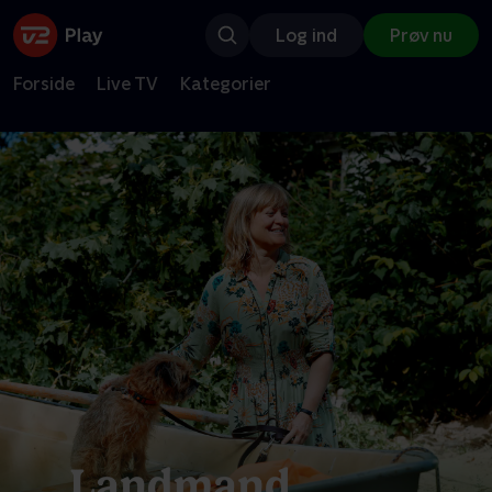
Log ind
Prøv nu
Forside
Live TV
Kategorier