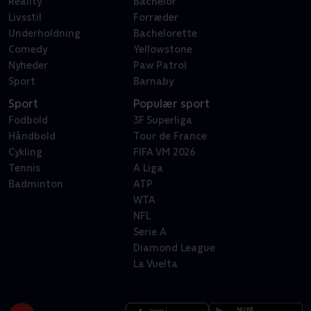
Reality
Bachelor
Livsstil
Forræder
Underholdning
Bachelorette
Comedy
Yellowstone
Nyheder
Paw Patrol
Sport
Barnaby
Sport
Populær sport
Fodbold
3F Superliga
Håndbold
Tour de France
Cykling
FIFA VM 2026
Tennis
A Liga
Badminton
ATP
WTA
NFL
Serie A
Diamond League
La Vuelta