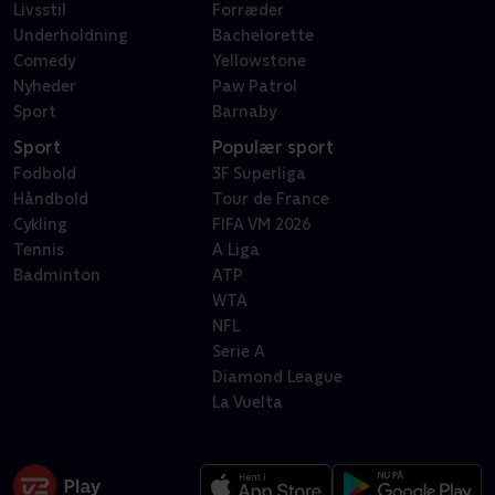
Livsstil
Forræder
Underholdning
Bachelorette
Comedy
Yellowstone
Nyheder
Paw Patrol
Sport
Barnaby
Sport
Populær sport
Fodbold
3F Superliga
Håndbold
Tour de France
Cykling
FIFA VM 2026
Tennis
A Liga
Badminton
ATP
WTA
NFL
Serie A
Diamond League
La Vuelta