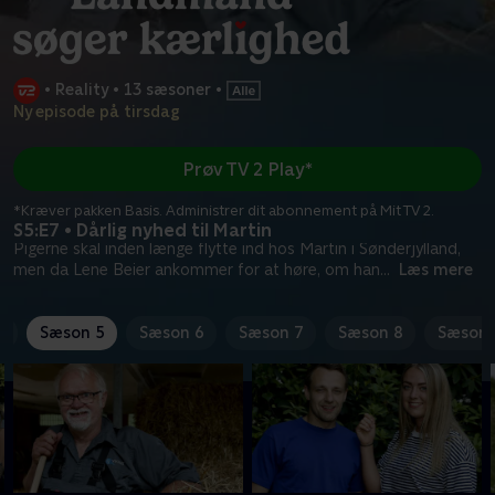
•
Reality
•
13 sæsoner
•
Ny episode på tirsdag
Prøv TV 2 Play*
*Kræver pakken Basis. Administrer dit abonnement på Mit TV 2.
S5:E7 • Dårlig nyhed til Martin
Pigerne skal inden længe flytte ind hos Martin i Sønderjylland,
men da Lene Beier ankommer for at høre, om han
...
Læs mere
4
Sæson 5
Sæson 6
Sæson 7
Sæson 8
Sæson 