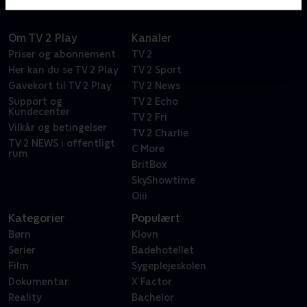
Om TV 2 Play
Kanaler
Priser og abonnement
TV 2
Her kan du se TV 2 Play
TV 2 Sport
Gavekort til TV 2 Play
TV 2 News
Support og
TV 2 Echo
Kundecenter
TV 2 Fri
Vilkår og betingelser
TV 2 Charlie
TV 2 NEWS i offentligt
C More
rum
BritBox
SkyShowtime
Oiii
Kategorier
Populært
Børn
Klovn
Serier
Badehotellet
Film
Sygeplejeskolen
Dokumentar
X Factor
Reality
Bachelor