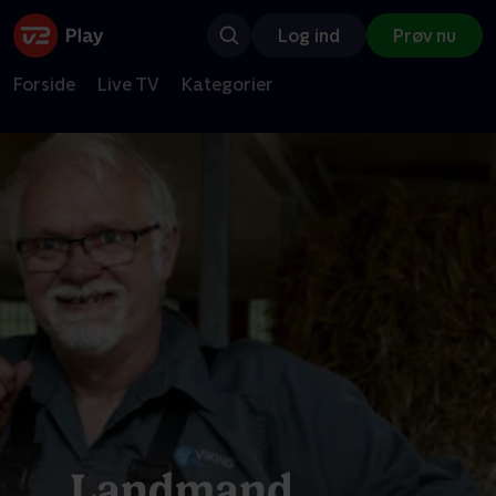
Log ind
Prøv nu
Forside
Live TV
Kategorier