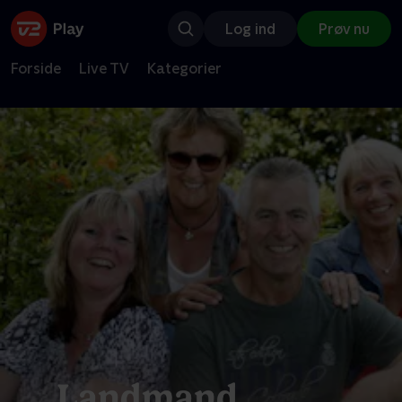
Log ind
Prøv nu
Forside
Live TV
Kategorier