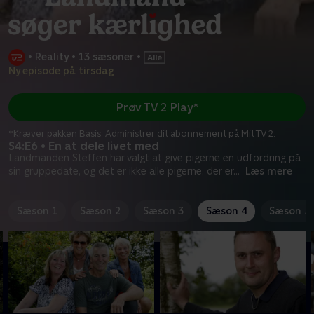
•
Reality
•
13 sæsoner
•
Ny episode på tirsdag
Prøv TV 2 Play*
*Kræver pakken Basis. Administrer dit abonnement på Mit TV 2.
S4:E6 • En at dele livet med
Landmanden Steffen har valgt at give pigerne en udfordring på
sin gruppedate, og det er ikke alle pigerne, der er
...
Læs mere
Sæson 1
Sæson 2
Sæson 3
Sæson 4
Sæson 5