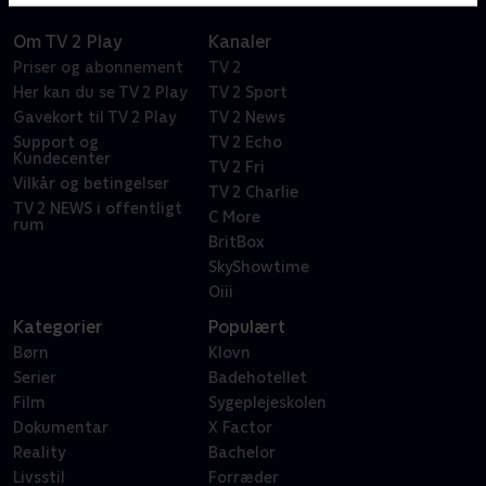
Om TV 2 Play
Kanaler
Priser og abonnement
TV 2
Her kan du se TV 2 Play
TV 2 Sport
Gavekort til TV 2 Play
TV 2 News
Support og
TV 2 Echo
Kundecenter
TV 2 Fri
Vilkår og betingelser
TV 2 Charlie
TV 2 NEWS i offentligt
C More
rum
BritBox
SkyShowtime
Oiii
Kategorier
Populært
Børn
Klovn
Serier
Badehotellet
Film
Sygeplejeskolen
Dokumentar
X Factor
Reality
Bachelor
Livsstil
Forræder