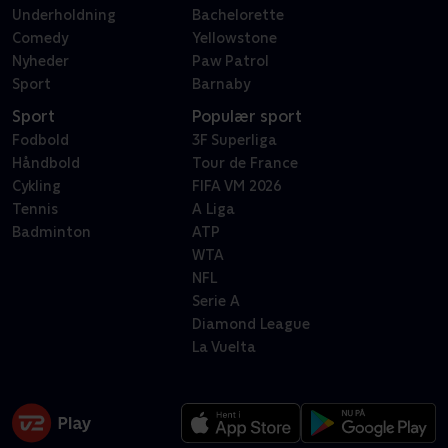
Underholdning
Bachelorette
Comedy
Yellowstone
Nyheder
Paw Patrol
Sport
Barnaby
Sport
Populær sport
Fodbold
3F Superliga
Håndbold
Tour de France
Cykling
FIFA VM 2026
Tennis
A Liga
Badminton
ATP
WTA
NFL
Serie A
Diamond League
La Vuelta