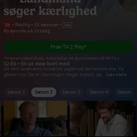
•
Reality
•
13 sæsoner
•
Ny episode på tirsdag
Prøv TV 2 Play*
*Kræver pakken Basis. Administrer dit abonnement på Mit TV 2.
S2:E6 • En at dele livet med
De fem landmænd forsætter jagten på den eneste ene. På
gården hos Ole er stemningen meget trykket, da
...
Læs mere
Sæson 1
Sæson 2
Sæson 3
Sæson 4
Sæson 5