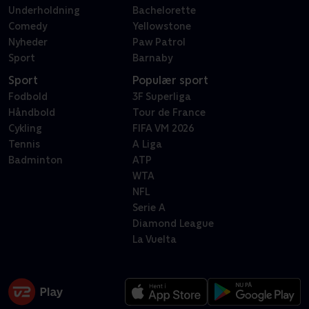
Underholdning
Bachelorette
Comedy
Yellowstone
Nyheder
Paw Patrol
Sport
Barnaby
Sport
Populær sport
Fodbold
3F Superliga
Håndbold
Tour de France
Cykling
FIFA VM 2026
Tennis
A Liga
Badminton
ATP
WTA
NFL
Serie A
Diamond League
La Vuelta