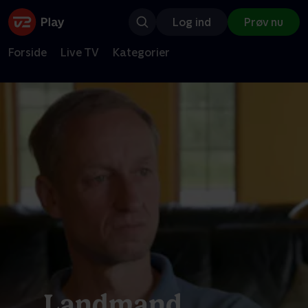
Log ind
Prøv nu
Forside
Live TV
Kategorier