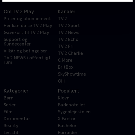
Om TV 2 Play
Kanaler
Priser og abonnement
TV 2
Her kan du se TV 2 Play
TV 2 Sport
Gavekort til TV 2 Play
TV 2 News
Support og
TV 2 Echo
Kundecenter
TV 2 Fri
Vilkår og betingelser
TV 2 Charlie
TV 2 NEWS i offentligt
C More
rum
BritBox
SkyShowtime
Oiii
Kategorier
Populært
Børn
Klovn
Serier
Badehotellet
Film
Sygeplejeskolen
Dokumentar
X Factor
Reality
Bachelor
Livsstil
Forræder