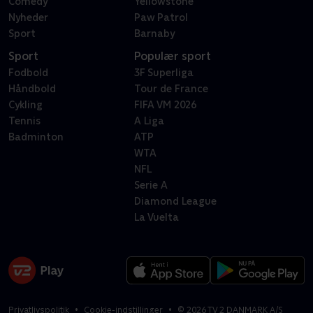
Comedy
Yellowstone
Nyheder
Paw Patrol
Sport
Barnaby
Sport
Populær sport
Fodbold
3F Superliga
Håndbold
Tour de France
Cykling
FIFA VM 2026
Tennis
A Liga
Badminton
ATP
WTA
NFL
Serie A
Diamond League
La Vuelta
Privatlivspolitik
Cookie-indstillinger
©
2026
TV 2 DANMARK A/S