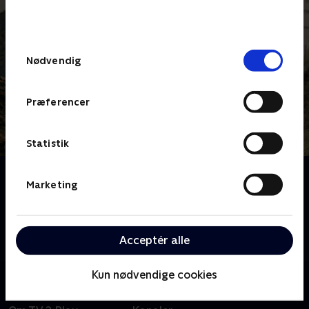
bunden af siden. Læs mere om hvordan TV 2
behandler dine oplysninger i
TV 2s privatlivspolitik
.
Samtykkevalg
Nødvendig
Præferencer
Statistik
Om La Vuelta Femenina - Etaper
Marketing
Nu gælder det kvindernes 11. udgave af La Vuelta
Femenina. I årets udgave af den spanske rundtur skal
rytterne køre syv barske etaper i det nordvestlige
Acceptér alle
Spanien.
Kun nødvendige cookies