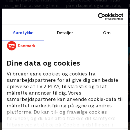
mulighed for at vise sig frem.
på en kuperet og snoet rute,
Den flade etape lægger op til
der lægger op til et hårdt og
høj fart hele dagen og en
teknisk udfordrende cykelløb.
massespurt om sejren i
7. maj 2026 • 105 min
6. maj 2026 • 121 min
Astorga.
Samtykke
Detaljer
Om
Andre så også
Dine data og cookies
Vi bruger egne cookies og cookies fra
samarbejdspartnere for at give dig den bedste
oplevelse af TV 2 PLAY, til statistik og til at
målrette annoncer til dig. Vores
samarbejdspartnere kan anvende cookie-data til
Catalonien Rundt
AftenParisN
målrettet markedsføring på egne og andres
Cykling
Cykling
platforme. Du kan til- og fravælge cookies
herunder, og du kan altid trække dit samtykke
tilbage ved at klikke på ’Cookie-indstillinger’ i