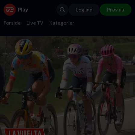
Log ind
Prøv nu
Forside
Live TV
Kategorier