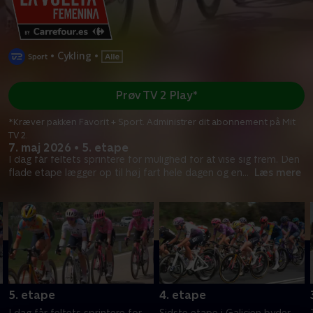
•
Cykling
•
Prøv TV 2 Play*
*Kræver pakken Favorit + Sport. Administrer dit abonnement på Mit
TV 2.
7. maj 2026 • 5. etape
I dag får feltets sprintere for mulighed for at vise sig frem. Den
flade etape lægger op til høj fart hele dagen og en
...
Læs mere
5. etape
4. etape
I dag får feltets sprintere for
Sidste etape i Galicien byder