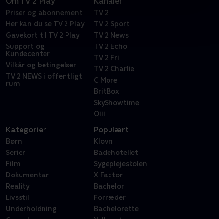
Om TV 2 Play
Kanaler
Priser og abonnement
TV 2
Her kan du se TV 2 Play
TV 2 Sport
Gavekort til TV 2 Play
TV 2 News
Support og
TV 2 Echo
Kundecenter
TV 2 Fri
Vilkår og betingelser
TV 2 Charlie
TV 2 NEWS i offentligt
C More
rum
BritBox
SkyShowtime
Oiii
Kategorier
Populært
Børn
Klovn
Serier
Badehotellet
Film
Sygeplejeskolen
Dokumentar
X Factor
Reality
Bachelor
Livsstil
Forræder
Underholdning
Bachelorette