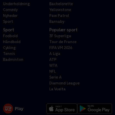
Underholdning
Bachelorette
Comedy
Yellowstone
Nyheder
Paw Patrol
Sport
Barnaby
Sport
Populær sport
Fodbold
3F Superliga
Håndbold
Tour de France
Cykling
FIFA VM 2026
Tennis
A Liga
Badminton
ATP
WTA
NFL
Serie A
Diamond League
La Vuelta