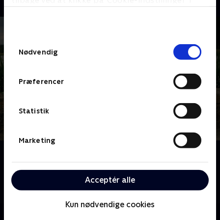
tilbage ved at klikke på ’Cookie-indstillinger’ i
bunden af siden. Læs mere om hvordan TV 2
behandler dine oplysninger i
TV 2s privatlivspolitik
.
Samtykkevalg
Nødvendig
Præferencer
Statistik
Marketing
Om Kærlighed hvor kragerne vender
Jagten på kærligheden er svær i de små landsbyer.
Fire singlefyre får en unik mulighed for at date en
Acceptér alle
flok bypiger i håbet om at finde den eneste ene.
Kun nødvendige cookies