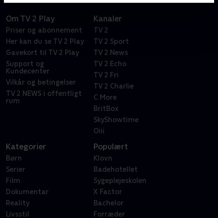
Om TV 2 Play
Kanaler
Priser og abonnement
TV 2
Her kan du se TV 2 Play
TV 2 Sport
Gavekort til TV 2 Play
TV 2 News
Support og
TV 2 Echo
Kundecenter
TV 2 Fri
Vilkår og betingelser
TV 2 Charlie
TV 2 NEWS i offentligt
C More
rum
BritBox
SkyShowtime
Oiii
Kategorier
Populært
Børn
Klovn
Serier
Badehotellet
Film
Sygeplejeskolen
Dokumentar
X Factor
Reality
Bachelor
Livsstil
Forræder