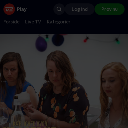
Log ind
Prøv nu
Forside
Live TV
Kategorier