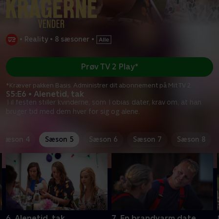
•
Reality
•
8 sæsoner
•
Prøv TV 2 Play*
*Kræver pakken Basis. Administrer dit abonnement på Mit TV 2.
S5:E6 • Alenetid, tak
Til festen stiller kvinderne, som Tobias dater, krav om, at han
bruger tid med dem hver for sig og alene.
Sæson 4
Sæson 5
Sæson 6
Sæson 7
Sæson 8
6. Alenetid, tak
7. En brandvarm date