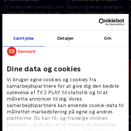
Til festen stiller kvinderne, som
Rasmus og Anders arrangerer
Tobias dater, krav om, at han
Tour de Chambre, og her lærer
bruger tid med dem hver for
Rasmus nye ting om sit
sig og alene.
kærlighedsprog. Benjamins
å
kvinder skal på brandskole.
2. april 2024 • 40 min
9. april 2024 • 39 min
Samtykke
Detaljer
Om
Andre så også
Dine data og cookies
Vi bruger egne cookies og cookies fra
samarbejdspartnere for at give dig den bedste
oplevelse af TV 2 PLAY, til statistik og til at
målrette annoncer til dig. Vores
samarbejdspartnere kan anvende cookie-data til
målrettet markedsføring på egne og andres
Landmand søger kærlighed
Date mig nø
platforme. Du kan til- og fravælge cookies
Reality • 13 sæsoner
Reality • 7 sæso
herunder, og du kan altid trække dit samtykke