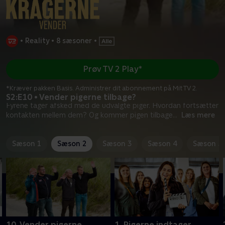
•
Reality
•
8 sæsoner
•
Prøv TV 2 Play*
*Kræver pakken Basis. Administrer dit abonnement på Mit TV 2.
S2:E10 • Vender pigerne tilbage?
Fyrene tager afsked med de udvalgte piger. Hvordan fortsætter
kontakten mellem dem? Og kommer pigen tilbage
...
Læs mere
Sæson 1
Sæson 2
Sæson 3
Sæson 4
Sæson 5
10. Vender pigerne
1. Pigerne indtager