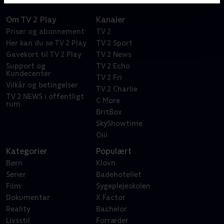
Om TV 2 Play
Kanaler
Priser og abonnement
TV 2
Her kan du se TV 2 Play
TV 2 Sport
Gavekort til TV 2 Play
TV 2 News
Support og
TV 2 Echo
Kundecenter
TV 2 Fri
Vilkår og betingelser
TV 2 Charlie
TV 2 NEWS i offentligt
C More
rum
BritBox
SkyShowtime
Oiii
Kategorier
Populært
Børn
Klovn
Serier
Badehotellet
Film
Sygeplejeskolen
Dokumentar
X Factor
Reality
Bachelor
Livsstil
Forræder