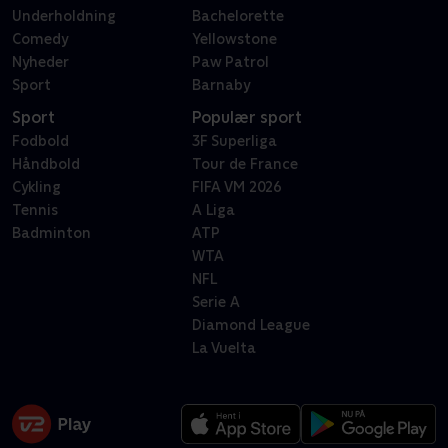
Underholdning
Bachelorette
Comedy
Yellowstone
Nyheder
Paw Patrol
Sport
Barnaby
Sport
Populær sport
Fodbold
3F Superliga
Håndbold
Tour de France
Cykling
FIFA VM 2026
Tennis
A Liga
Badminton
ATP
WTA
NFL
Serie A
Diamond League
La Vuelta