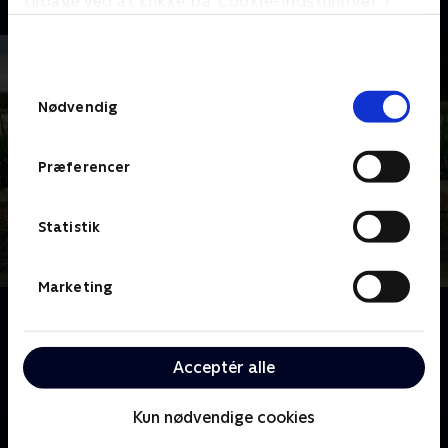
tilbage ved at klikke på ’Cookie-indstillinger’ i
bunden af siden. Læs mere om hvordan TV 2
behandler dine oplysninger i
TV 2s privatlivspolitik
.
Samtykkevalg
Nødvendig
Præferencer
Statistik
Marketing
Om Kærlighed hvor kragerne vender
Jagten på kærligheden er svær i de små landsbyer.
Fire singlefyre får en unik mulighed for at date en
Acceptér alle
flok bypiger i håbet om at finde den eneste ene.
Kun nødvendige cookies