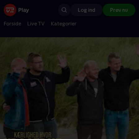
Log ind
Prøv nu
Forside
Live TV
Kategorier