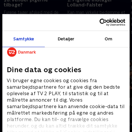
tilbage?
Lolland-Falster
Fyrene tager afsked med de
Kan man virkelig bedømme et
udvalgte piger. Hvordan
menneske på tre minutter?
fortsætter kontakten mellem
Det finder Nicolai, Morten,
dem? Og kommer pigen
Jimmi og Kasper ud af, når de
tilbage og bekræfter, at hun vil
skal speeddate en gruppe af
3. marts 2021 • 28 min
1. marts 2022 • 28 min
Samtykke
Detaljer
Om
fyren og landsbylivet?
singlekvinder.
Andre så også
Dine data og cookies
Vi bruger egne cookies og cookies fra
samarbejdspartnere for at give dig den bedste
oplevelse af TV 2 PLAY, til statistik og til at
målrette annoncer til dig. Vores
samarbejdspartnere kan anvende cookie-data til
målrettet markedsføring på egne og andres
Landmand søger kærlighed
Forræder
platforme. Du kan til- og fravælge cookies
Reality • 13 sæsoner
Reality • 4 sæso
herunder, og du kan altid trække dit samtykke