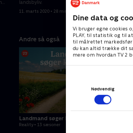
n
landsbyliv.
købe ind p
landsbyer
11. marts 2020 • 28 min
25. marts 
Dine data og coo
Vi bruger egne cookies o
PLAY, til statistik og ti
Andre så også
til målrettet markedsfør
du kan altid trække dit s
mere om hvordan TV 2 be
Nødvendig
Landmand søger kærlighed
Reality • 13 sæsoner