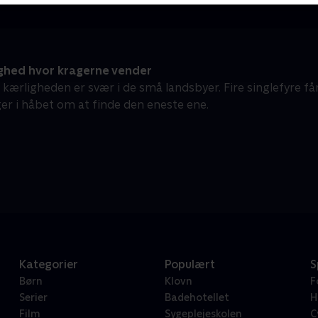
ghed hvor kragerne vender
 kærligheden er svær i de små landsbyer. Fire singlefyre få
ger i håbet om at finde den eneste ene.
Kategorier
Populært
S
Børn
Klovn
F
Serier
Badehotellet
H
Film
Sygeplejeskolen
C