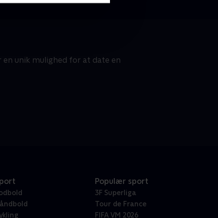
r en unik mulighed for at date en
port
Populær sport
odbold
3F Superliga
åndbold
Tour de France
ykling
FIFA VM 2026