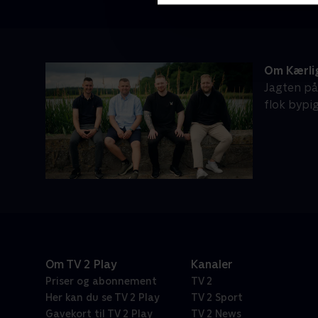
Om Kærli
Jagten på
flok bypi
Om TV 2 Play
Kanaler
Priser og abonnement
TV 2
Her kan du se TV 2 Play
TV 2 Sport
Gavekort til TV 2 Play
TV 2 News