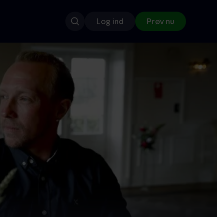
Log ind
Prøv nu