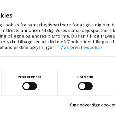
å et fremtidigt liv i de små
pigerne kan se, hvordan man
.
Sønderjylland.
2020 • 28 min
1. april 2020 • 28 min
kies
g cookies fra samarbejdspartnere for at give dig den b
l at målrette annoncer til dig. Vores samarbejdspartner
ing på egne og andres platforme. Du kan til- og fravæl
amtykke tilbage ved at klikke på ’Cookie-indstillinger’ i
handler dine oplysninger i
TV 2s privatlivspolitik
.
Samtykkevalg
Præferencer
Statistik
Date mig nøgen UK
L
Kun nødvendige cookie
Reality • 7 sæsoner
R