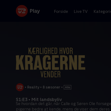
Forside
Live TV
Kategori
•
Reality
•
8 sæsoner
•
S1:E3 • Mit landsbyliv
Se hvordan det går, når Calle og Søren Ole forsøge
pigerne bedre at kende, mens de viser dem deres l