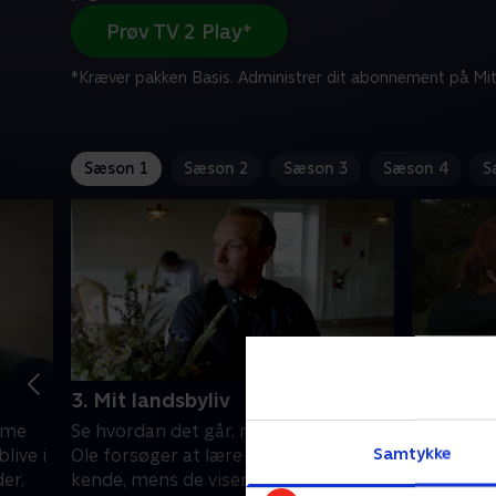
Prøv TV 2 Play*
*Kræver pakken Basis. Administrer dit abonnement på Mit
Sæson 1
Sæson 2
Sæson 3
Sæson 4
S
3. Mit landsbyliv
4. Er her
rme
Se hvordan det går, når Calle og Søren
Nu er det
Samtykke
blive i
Ole forsøger at lære pigerne bedre at
tur til at
er,
kende, mens de viser dem deres
rundt i l