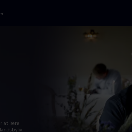
er
r at lære
andsbyliv.