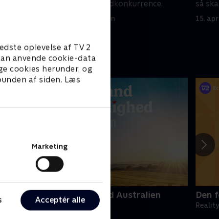
 fester i
kontroversiel madkonkurrence.
så ska
tur m
8. april 2020 • 28 min
15. apr
edste oplevelse af TV 2
e kan anvende cookie-data
ge cookies herunder, og
 bunden af siden. Læs
Marketing
andmand søger kærlighed Australien
Den f
s
Acceptér alle
eality • 3 sæsoner
Realit