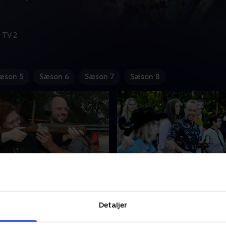
 TV 2.
æson 5
Sæson 6
Sæson 7
Sæson 8
 ikke dejligt?
5. Den store grillfest
 blevet Thomas og Henriks
De fire fyre har slået sig 
Detaljer
 guide deres udvalgte piger
inviteret deres respektive pi
okalsamfundet, så de kan
grillfest i forsamlingshuset,